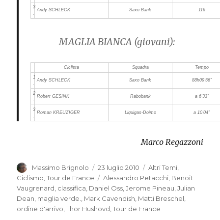
3
Andy SCHLECK
Saxo Bank
116
.
MAGLIA BIANCA (giovani):
Ciclista
Squadra
Tempo
1
Andy SCHLECK
Saxo Bank
88h09’56”
.
2
Robert GESINK
Rabobank
a 6’33”
.
3
Roman KREUZIGER
Liquigas-Doimo
a 10’04”
.
Marco Regazzoni
Autore
Massimo Brignolo
Pubblicato
23 luglio 2010
Categorie
Altri Temi
,
il
Ciclismo
,
Tour de France
Tag
Alessandro Petacchi
,
Benoit
Vaugrenard
,
classifica
,
Daniel Oss
,
Jerome Pineau
,
Julian
Dean
,
maglia verde.
,
Mark Cavendish
,
Matti Breschel
,
ordine d'arrivo
,
Thor Hushovd
,
Tour de France