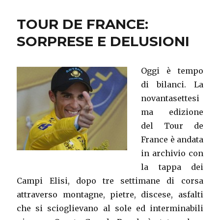
CONTRO
TUTTI,
TOUR DE FRANCE:
ATTO
IV°
SORPRESE E DELUSIONI
Oggi è tempo
di bilanci. La
novantasettesi
ma edizione
del Tour de
France è andata
in archivio con
la tappa dei
Campi Elisi, dopo tre settimane di corsa
attraverso montagne, pietre, discese, asfalti
che si scioglievano al sole ed interminabili