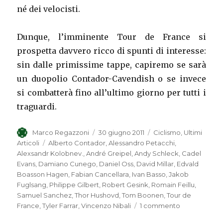
né dei velocisti.
Dunque, l’imminente Tour de France si
prospetta davvero ricco di spunti di interesse:
sin dalle primissime tappe, capiremo se sarà
un duopolio Contador-Cavendish o se invece
si combatterà fino all’ultimo giorno per tutti i
traguardi.
Autore
Marco Regazzoni
Pubblicato
30 giugno 2011
Categorie
Ciclismo
,
Ultimi
il
Articoli
Tag
Alberto Contador
,
Alessandro Petacchi
,
Alexsandr Kolobnev.
,
André Greipel
,
Andy Schleck
,
Cadel
Evans
,
Damiano Cunego
,
Daniel Oss
,
David Millar
,
Edvald
Boasson Hagen
,
Fabian Cancellara
,
Ivan Basso
,
Jakob
Fuglsang
,
Philippe Gilbert
,
Robert Gesink
,
Romain Feillu
,
Samuel Sanchez
,
Thor Hushovd
,
Tom Boonen
,
Tour de
France
,
Tyler Farrar
,
Vincenzo Nibali
1 commento
su
CONTADOR