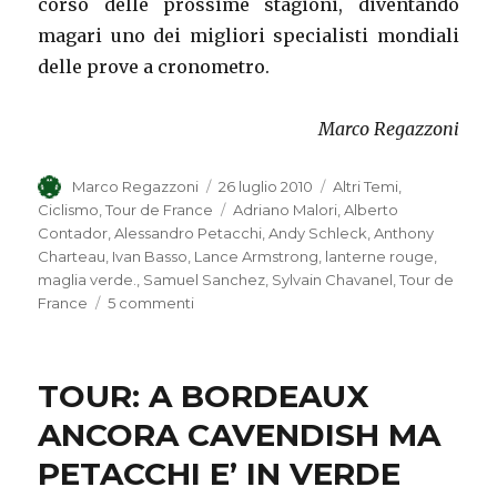
corso delle prossime stagioni, diventando
magari uno dei migliori specialisti mondiali
delle prove a cronometro.
Marco Regazzoni
Autore
Marco Regazzoni
Pubblicato
26 luglio 2010
Categorie
Altri Temi
,
il
Ciclismo
,
Tour de France
Tag
Adriano Malori
,
Alberto
Contador
,
Alessandro Petacchi
,
Andy Schleck
,
Anthony
Charteau
,
Ivan Basso
,
Lance Armstrong
,
lanterne rouge
,
maglia verde.
,
Samuel Sanchez
,
Sylvain Chavanel
,
Tour de
France
5 commenti
su
TOUR
DE
FRANCE:
TOUR: A BORDEAUX
SORPRESE
E
ANCORA CAVENDISH MA
DELUSIONI
PETACCHI E’ IN VERDE