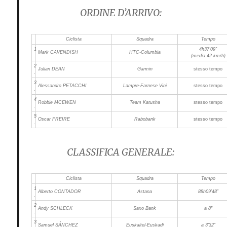
ORDINE D’ARRIVO:
Ciclista
Squadra
Tempo
1
4h37’09”
Mark CAVENDISH
HTC-Columbia
.
(media 42 km/h)
2
Julian DEAN
Garmin
stesso tempo
.
3
Alessandro PETACCHI
Lampre-Farnese Vini
stesso tempo
.
4
Robbie MCEWEN
Team Katusha
stesso tempo
.
5
Oscar FREIRE
Rabobank
stesso tempo
.
CLASSIFICA GENERALE:
Ciclista
Squadra
Tempo
1
Alberto CONTADOR
Astana
88h09’48”
.
2
Andy SCHLECK
Saxo Bank
a 8″
.
3
Samuel SÁNCHEZ
Euskaltel-Euskadi
a 3’32”