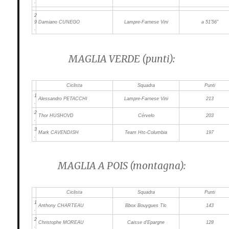
.
2
9
Damiano CUNEGO
Lampre-Farnese Vini
a 51’56”
.
MAGLIA VERDE (punti):
Ciclista
Squadra
Punti
1
Alessandro PETACCHI
Lampre-Farnese Vini
213
.
2
Thor HUSHOVD
Cérvelo
203
.
3
Mark CAVENDISH
Team Htc-Columbia
197
.
MAGLIA A POIS (montagna):
Ciclista
Squadra
Punti
1
Anthony CHARTEAU
Bbox Bouygues Tlc
143
.
2
Christophe MOREAU
Caisse d’Epargne
128
.