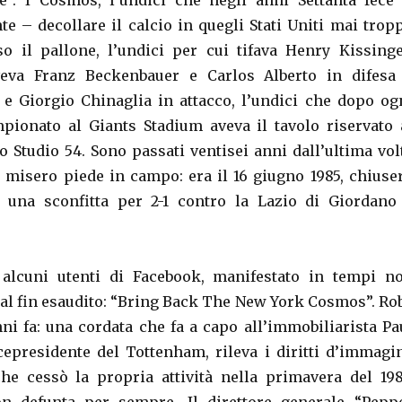
e”. I Cosmos, l’undici che negli anni Settanta fece
 – decollare il calcio in quegli Stati Uniti mai trop
so il pallone, l’undici per cui tifava Henry Kissinge
veva Franz Beckenbauer e Carlos Alberto in difesa
é e Giorgio Chinaglia in attacco, l’undici che dopo og
pionato al Giants Stadium aveva il tavolo riservato 
o Studio 54. Sono passati ventisei anni dall’ultima vol
 misero piede in campo: era il 16 giugno 1985, chiuse
una sconfitta per 2-1 contro la Lazio di Giordano
i alcuni utenti di Facebook, manifestato in tempi n
o al fin esaudito: “Bring Back The New York Cosmos”. Ro
nni fa: una cordata che fa a capo all’immobiliarista Pa
cepresidente del Tottenham, rileva i diritti d’immagi
he cessò la propria attività nella primavera del 198