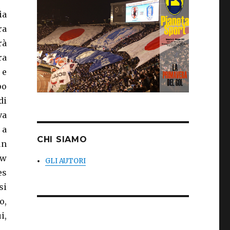
ia
ra
rà
ra
 e
po
di
va
 a
CHI SIAMO
un
ew
GLI AUTORI
es
si
o,
i,