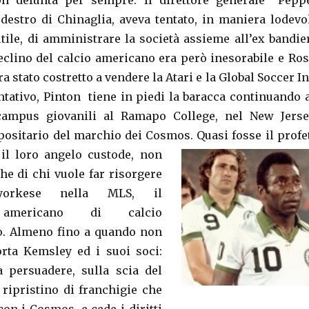
on defunta per sempre. Il direttore generale “Pepp
 destro di Chinaglia, aveva tentato, in maniera lodevo
utile, di amministrare la società assieme all’ex bandie
declino del calcio americano era però inesorabile e Ros
a stato costretto a vendere la Atari e la Global Soccer In
entativo, Pinton tiene in piedi la baracca continuando 
campus giovanili al Ramapo College, nel New Jerse
epositario del marchio dei Cosmos. Quasi fosse il profe
 il loro angelo custode, non
he di chi vuole far risorgere
wyorkese nella MLS, il
 americano di calcio
o. Almeno fino a quando non
rta Kemsley ed i suoi soci:
a persuadere, sulla scia del
ipristino di franchigie che