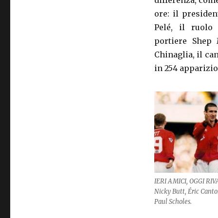
differenza, come
ore: il preside
Pelé, il ruolo
portiere Shep 
Chinaglia, il ca
in 254 apparizio
IERI AMICI, OGGI RIV
Nicky Butt, Éric Cant
Paul Scholes.