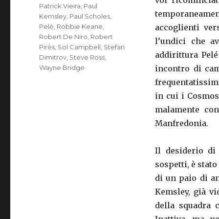
voi ricominciat
Patrick Vieira
,
Paul
temporaneamente
Kemsley
,
Paul Scholes
,
Pelè
,
Robbie Keane
,
accoglienti ver
Robert De Niro
,
Robert
l’undici che a
Pirès
,
Sol Campbell
,
Stefan
addirittura Pel
Dimitrov
,
Steve Ross
,
Wayne Bridge
incontro di cam
frequentatissim
in cui i Cosmos
malamente con 
Manfredonia.
Il desiderio d
sospetti, è stat
di un paio di a
Kemsley, già vi
della squadra c