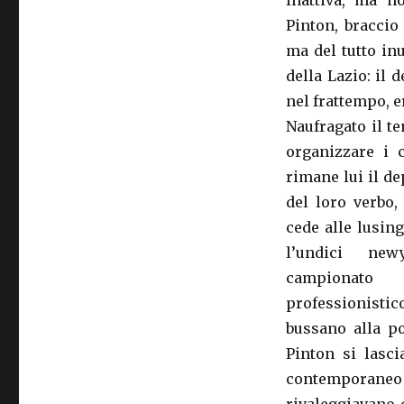
Inattiva, ma n
Pinton, braccio
ma del tutto in
della Lazio: il 
nel frattempo, er
Naufragato il t
organizzare i 
rimane lui il d
del loro v
erbo,
cede alle lusing
l’undici ne
campionato
professionistic
bussano alla po
Pinton si lasci
contemporaneo r