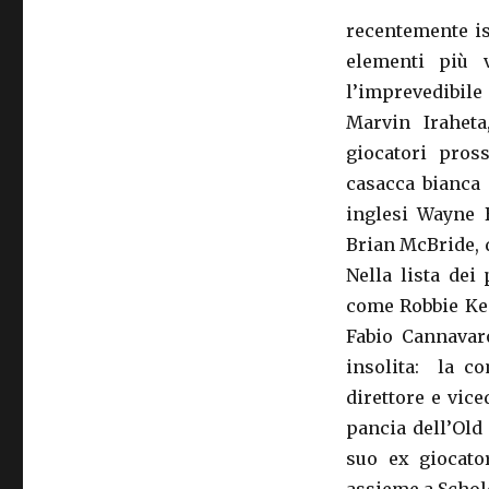
recentemente is
elementi più v
l’imprevedibile
Marvin Iraheta
giocatori pros
casacca bianca 
inglesi Wayne 
Brian McBride, 
Nella lista dei
come Robbie Kea
Fabio Cannavaro
insolita: la c
direttore e vice
pancia dell’Old
suo ex giocato