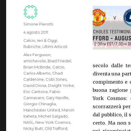
Autore
Simone Pierotti
Pubblicato
4 agosto 2011
il
Categorie
Calcio
,
Ieri & Oggi
,
Rubriche
,
Ultimi Articoli
Tag
Alex Ferguson
,
amichevole
,
Brad Friedel
,
secolo dalle t
Brian McBride
,
Calcio
,
Carlos Alberto
,
Chad
diventa una parti
Calderone
,
Cobi Jones
,
compimento e de
David Diosa
,
Dwight Yorke
,
buona ragione 
Eric Cantona
,
Fabio
Cannavaro
,
Gary Neville
,
York Cosmos: 
Giorgio Chinaglia
,
scorrazzerà per
Manchester United
,
Marvin
dal pubblico, il
Iraheta
,
Michel Salgado
,
NASL
,
New York Cosmos
,
certo. Ma non s
Nicky Butt
,
Old Trafford
,