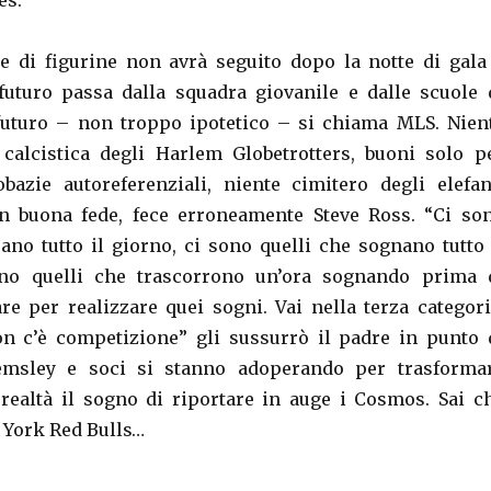
es.
e di figurine non avrà seguito dopo la notte di gala
futuro passa dalla squadra giovanile e dalle scuole 
futuro – non troppo ipotetico – si chiama MLS. Nien
calcistica degli Harlem Globetrotters, buoni solo p
obazie autoreferenziali, niente cimitero degli elefan
n buona fede, fece erroneamente Steve Ross. “Ci so
rano tutto il giorno, ci sono quelli che sognano tutto 
no quelli che trascorrono un’ora sognando prima 
are per realizzare quei sogni. Vai nella terza categori
n c’è competizione” gli sussurrò il padre in punto 
emsley e soci si stanno adoperando per trasforma
ealtà il sogno di riportare in auge i Cosmos. Sai c
w York Red Bulls…