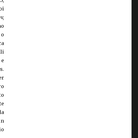
3,
oi
v,
no
 o
ca
li
 e
s.
er
ro
to
te
la
un
io