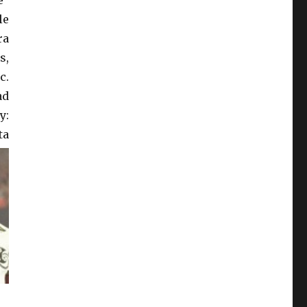
e”
le
ra
s,
c.
ad
y:
ta