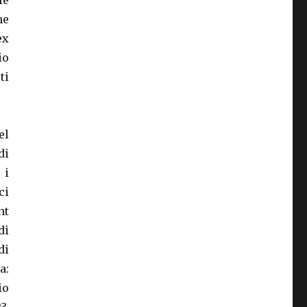
le
he
ex
io
ti
el
di
 i
ci
ht
di
di
a:
io