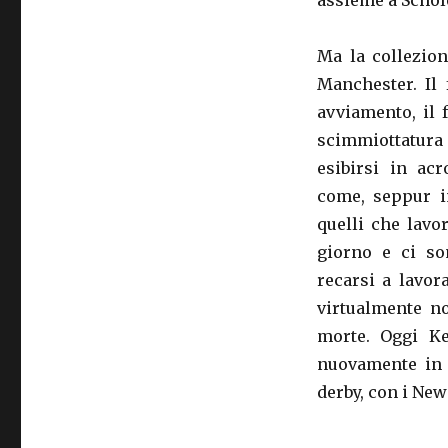
assieme a Schol
Ma la collezion
Manchester. Il 
avviamento, il 
scimmiottatura 
esibirsi in acr
come, seppur i
quelli che lavo
giorno e ci so
recarsi a lavor
virtualmente no
morte. Oggi K
nuovamente in r
derby, con i Ne