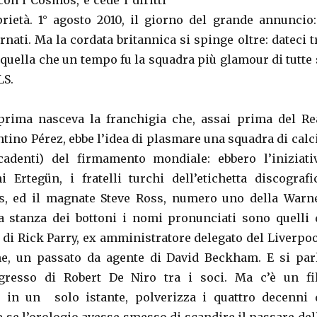
on i Cosmos, e cede i diritti
rietà. 1° agosto 2010, il giorno del grande annuncio:
ati. Ma la cordata britannica si spinge oltre: dateci t
quella che un tempo fu la squadra più glamour di tutte 
LS.
prima nasceva la franchigia che, assai prima del Re
tino Pérez, ebbe l’idea di plasmare una squadra di calc
cadenti) del firmamento mondiale: ebbero l’iniziati
Ertegün, i fratelli turchi dell’etichetta discografi
ds, ed il magnate Steve Ross, numero uno della Warn
a stanza dei bottoni i nomi pronunciati sono quelli 
 di Rick Parry, ex amministratore delegato del Liverpoo
ne, un passato da agente di David Beckham. E si par
ngresso di Robert De Niro tra i soci. Ma c’è un fi
, in un solo istante, polverizza i quattro decenni 