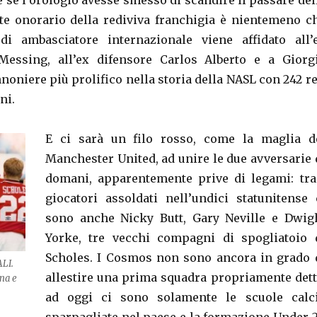
 se l’orologio avesse smesso di scandire il passare del
nte onorario della rediviva franchigia è nientemeno c
 di ambasciatore internazionale viene affidato all’
Messing, all’ex difensore Carlos Alberto e a Giorg
nnoniere più prolifico nella storia della NASL con 242 re
ni.
E ci sarà un filo rosso, come la maglia d
Manchester United, ad unire le due avversarie 
domani, apparentemente prive di legami: tra
giocatori assoldati nell’undici statunitense 
sono anche Nicky Butt, Gary Neville e Dwig
Yorke, tre vecchi compagni di spogliatoio 
Scholes. I Cosmos non sono ancora in grado 
ALI.
allestire una prima squadra propriamente dett
ona e
ad oggi ci sono solamente le scuole calc