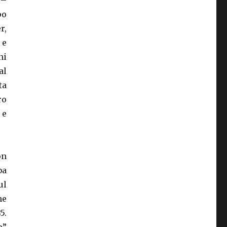
 –
po
r,
 e
ni
al
ta
ro
 e
on
ba
ul
ne
5.