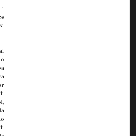
 i
re
si
al
io
va
ca
er
di
l,
la
lo
di