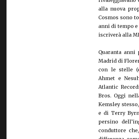
rivaleggiavano c
alla nuova prop
Cosmos sono torn
anni di tempo e 
iscriverà alla M
Quaranta anni 
Madrid di Floren
con le stelle (
Ahmet e Nesuhi 
Atlantic Recor
Bros. Oggi nell
Kemsley stesso,
e di Terry Byr
persino dell’i
conduttore che