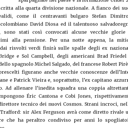
sparpagliate nel paese e la formazione Under 2
critta alla quarta divisione nazionale. A fianco dei su
alidi, come il centravanti bulgaro Stefan Dimitro
 colombiano David Diosa ed il talentuoso salvadoreg
, sono stati così convocati alcune vecchie glorie
simi alla pensione. Per una notte appena, la miti
dai risvolti verdi finirà sulle spalle degli ex naziona
Bridge e Sol Campbell, degli americani Brad Friedel
dello spagnolo Michel Salgado, del francese Robert Pirè
 prescelti figurano anche vecchie conoscenze dell’Int
ne e Patrick Vieira e, soprattutto, l’ex capitano azzur
. Ad allenare l’inedita squadra una coppia altrettan
ompongono Éric Cantona e Cobi Jones, rispettivamen
direttore tecnico dei nuovi Cosmos. Strani incroci, nel
 Trafford: sir Alex Ferguson avrà come diretto rivale 
re che ha peraltro condiviso per anni lo spogliato