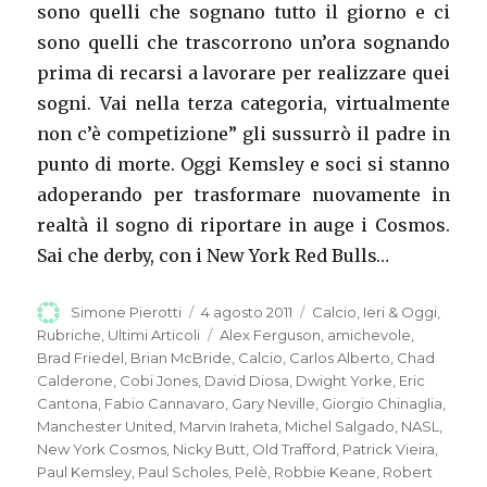
sono quelli che sognano tutto il giorno e ci
sono quelli che trascorrono un’ora sognando
prima di recarsi a lavorare per realizzare quei
sogni. Vai nella terza categoria, virtualmente
non c’è competizione” gli sussurrò il padre in
punto di morte. Oggi Kemsley e soci si stanno
adoperando per trasformare nuovamente in
realtà il sogno di riportare in auge i Cosmos.
Sai che derby, con i New York Red Bulls…
Autore
Simone Pierotti
Pubblicato
4 agosto 2011
Categorie
Calcio
,
Ieri & Oggi
,
il
Rubriche
,
Ultimi Articoli
Tag
Alex Ferguson
,
amichevole
,
Brad Friedel
,
Brian McBride
,
Calcio
,
Carlos Alberto
,
Chad
Calderone
,
Cobi Jones
,
David Diosa
,
Dwight Yorke
,
Eric
Cantona
,
Fabio Cannavaro
,
Gary Neville
,
Giorgio Chinaglia
,
Manchester United
,
Marvin Iraheta
,
Michel Salgado
,
NASL
,
New York Cosmos
,
Nicky Butt
,
Old Trafford
,
Patrick Vieira
,
Paul Kemsley
,
Paul Scholes
,
Pelè
,
Robbie Keane
,
Robert