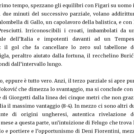
primo tempo, spezzano gli equilibri con Figari su uomo 
i due minuti del successivo parziale, volano addirittu
alombella di Gallo, un capolavoro della balistica, e con 
resciutti. Irriconoscibili i croati, imbambolati da u
ale dell’Italia e impotenti davanti ad un Tempes
: il gol che fa cancellare lo zero sul tabellone d
gla, peraltro aiutato dalla fortuna, il recchelino Burić
ndi dall’intervallo lungo.
 eppure è tutto vero. Anzi, il terzo parziale si apre pu
 Joković che dimezza lo svantaggio, ma si conclude con 
 di Giorgetti dalla linea dei cinque metri che non graz
talia il massimo vantaggio (8-4). In mezzo ci sono altri d
cante di origini ungheresi, autentica rivelazione d
 mese a questa parte, un’intuizione di Felugo che trova 
alo e portiere e l’opportunismo di Deni Fiorentini, mez