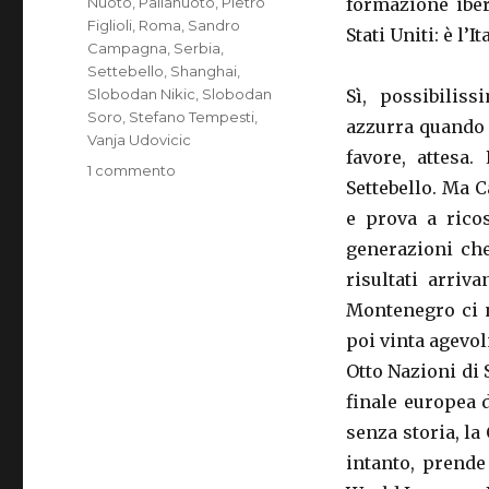
Nuoto
,
Pallanuoto
,
Pietro
formazione iber
Figlioli
,
Roma
,
Sandro
Stati Uniti: è l’I
Campagna
,
Serbia
,
Settebello
,
Shanghai
,
Slobodan Nikic
,
Slobodan
Sì, possibilis
Soro
,
Stefano Tempesti
,
azzurra quando 
Vanja Udovicic
favore, attesa
1 commento
su
Settebello. Ma 
ITALIA
E
e prova a rico
SERBIA,
generazioni che
A
risultati arriv
VOI
Montenegro ci n
poi vinta agevol
Otto Nazioni di 
finale europea 
senza storia, la 
intanto, prende 