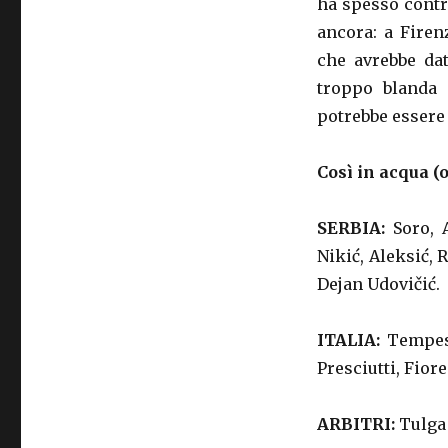
ha spesso contri
ancora: a Firen
che avrebbe dat
troppo blanda 
potrebbe essere 
Così in acqua (or
SERBIA:
Soro, 
Nikić, Aleksić, R
Dejan Udovičić.
ITALIA:
Tempesti
Presciutti, Fior
ARBITRI:
Tulga