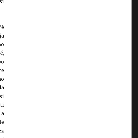
si
’è
ja
no
ć,
po
re
no
da
si
ti
 a
le
ez