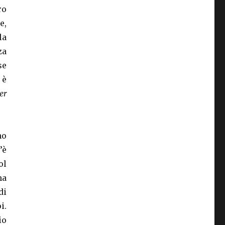
ro
e,
la
za
se
 è
er
no
’è
ol
ma
di
i.
io