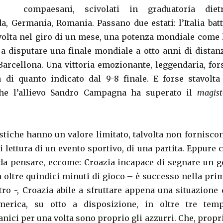
compaesani, scivolati in graduatoria diet
a, Germania, Romania. Passano due estati: l’Italia batt
volta nel giro di un mese, una potenza mondiale come 
 a disputare una finale mondiale a otto anni di distan
 Barcellona. Una vittoria emozionante, leggendaria, for
 di quanto indicato dal 9-8 finale. E forse stavolta
he l’allievo Sandro Campagna ha superato il
magist
istiche hanno un valore limitato, talvolta non fornisco
di lettura di un evento sportivo, di una partita. Eppure c
da pensare, eccome: Croazia incapace di segnare un g
n oltre quindici minuti di gioco – è successo nella pri
tro -, Croazia abile a sfruttare appena una situazione 
merica, su otto a disposizione, in oltre tre temp
nici per una volta sono proprio gli azzurri. Che, propr