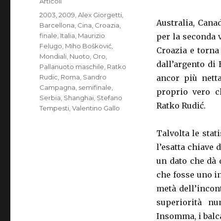
Articoli
Tag
2003
,
2009
,
Alex Giorgetti
,
Australia, Canad
Barcellona
,
Cina
,
Croazia
,
finale
,
Italia
,
Maurizio
per la seconda 
Felugo
,
Miho Bošković
,
Croazia e torna
Mondiali
,
Nuoto
,
Oro
,
dall’argento di
Pallanuoto maschile
,
Ratko
Rudic
,
Roma
,
Sandro
ancor più netta
Campagna
,
semifinale
,
proprio vero c
Serbia
,
Shanghai
,
Stefano
Ratko Rudić.
Tempesti
,
Valentino Gallo
Talvolta le stat
l’esatta chiave 
un dato che dà 
che fosse uno i
metà dell’incon
superiorità nu
Insomma, i balca