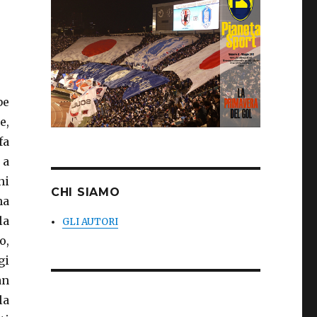
be
e,
fa
 a
ni
CHI SIAMO
ma
la
GLI AUTORI
o,
gi
an
la