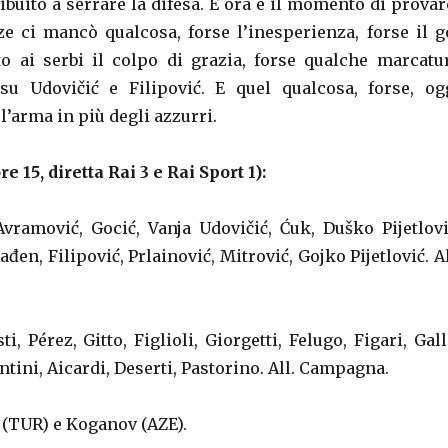
buito a serrare la difesa. E ora è il momento di provar
ze ci mancò qualcosa, forse l’inesperienza, forse il g
o ai serbi il colpo di grazia, forse qualche marcatu
su Udovičić e Filipović. E quel qualcosa, forse, og
l’arma in più degli azzurri.
e 15, diretta Rai 3 e Rai Sport 1):
Avramović, Gocić, Vanja Udovičić, Ćuk, Duško Pijetlovi
ađen, Filipović, Prlainović, Mitrović, Gojko Pijetlović. Al
, Pérez, Gitto, Figlioli, Giorgetti, Felugo, Figari, Gall
entini, Aicardi, Deserti, Pastorino. All. Campagna.
 (TUR) e Koganov (AZE).