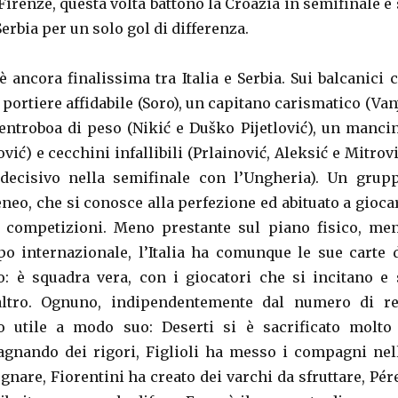
irenze, questa volta battono la Croazia in semifinale e 
erbia per un solo gol di differenza.
ancora finalissima tra Italia e Serbia. Sui balcanici c
 portiere affidabile (Soro), un capitano carismatico (Van
centroboa di peso (Nikić e Duško Pijetlović), un manci
vić) e cecchini infallibili (Prlainović, Aleksić e Mitrovi
 decisivo nella semifinale con l’Ungheria). Un grup
neo, che si conosce alla perfezione ed abituato a gioca
i competizioni. Meno prestante sul piano fisico, me
o internazionale, l’Italia ha comunque le sue carte 
lo: è squadra vera, con i giocatori che si incitano e 
’altro. Ognuno, indipendentemente dal numero di re
to utile a modo suo: Deserti si è sacrificato molto
gnando dei rigori, Figlioli ha messo i compagni nel
gnare, Fiorentini ha creato dei varchi da sfruttare, Pér