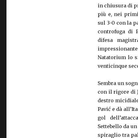
in chiusura di 
più e, nei prim
sul 3-0 con la p
controfuga di P
difesa magistr
impressionante
Natatorium lo si
venticinque seco
Sembra un sogno,
con il rigore di
destro micidiale
Pavić e dà all’I
gol dell’attac
Settebello da un
spiraglio tra p