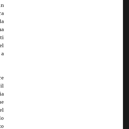
in
ra
la
na
ti
el
 a
re
il
ia
ue
el
lo
zo