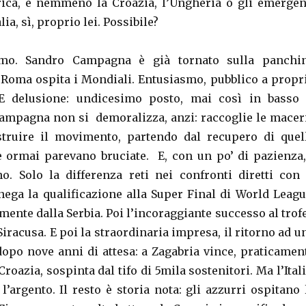
ica, e nemmeno la Croazia, l’Ungheria o gli emergen
talia, sì, proprio lei. Possibile?
simo. Sandro Campagna è già tornato sulla panchi
Roma ospita i Mondiali. Entusiasmo, pubblico a propr
. E delusione: undicesimo posto, mai così in basso 
Campagna non si demoralizza, anzi: raccoglie le macer
struire il movimento, partendo dal recupero di quel
 ormai parevano bruciate. E, con un po’ di pazienza,
ano. Solo la differenza reti nei confronti diretti con 
ega la qualificazione alla Super Final di World Leagu
mente dalla Serbia. Poi l’incoraggiante successo al trof
Siracusa. E poi la straordinaria impresa, il ritorno ad u
dopo nove anni di attesa: a Zagabria vince, praticamen
Croazia, sospinta dal tifo di 5mila sostenitori. Ma l’Itali
l’argento. Il resto è storia nota: gli azzurri ospitano 