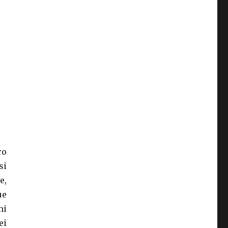
ro
si
e,
ue
mi
ei