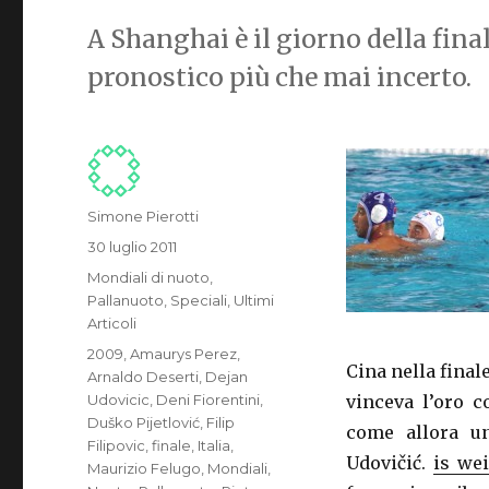
A Shanghai è il giorno della fin
pronostico più che mai incerto.
Autore
Simone Pierotti
Pubblicato
30 luglio 2011
il
Categorie
Mondiali di nuoto
,
Pallanuoto
,
Speciali
,
Ultimi
Articoli
Tag
2009
,
Amaurys Perez
,
Cina nella final
Arnaldo Deserti
,
Dejan
Udovicic
,
Deni Fiorentini
,
vinceva l’oro c
Duško Pijetlović
,
Filip
come allora un
Filipovic
,
finale
,
Italia
,
Udovičić.
is we
Maurizio Felugo
,
Mondiali
,