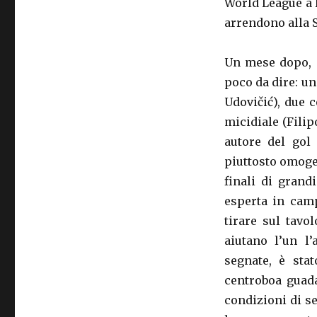
World League a F
arrendono alla S
Un mese dopo, è 
poco da dire: un
Udovičić), due 
micidiale (Filipo
autore del gol
piuttosto omoge
finali di grand
esperta in camp
tirare sul tavo
aiutano l’un l
segnate, è sta
centroboa guada
condizioni di se