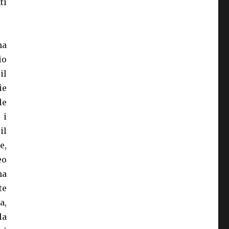
ti
na
io
il
ie
le
 i
il
e,
eo
na
te
a,
la