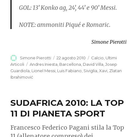
GOL:
13’ Konko ag, 24’, 44’ e 90’ Messi.
NOTE:
ammoniti Piqué e Romaric.
Simone Pierotti
Autore
Simone Pierotti
Pubblicato
22 agosto 2010
Categorie
Calcio
,
Ultimi
il
Articoli
Tag
Andres Iniesta
,
Barcellona
,
David Villa
,
Josep
Guardiola
,
Lionel Messi
,
Luis Fabiano
,
Siviglia
,
Xavi
,
Zlatan
Ibrahimović
SUDAFRICA 2010: LA TOP
11 DI PIANETA SPORT
Francesco Federico Pagani stila la Top
11 (allenatore compreso) dei