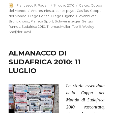
Autore
Francesco F. Pagani
Pubblicato
14 luglio 2010
Categorie
Calcio
,
Coppa
il
del Mondo
Tag
Andres Iniesta
,
carles puyol
,
Casillas
,
Coppa
del Mondo
,
Diego Forlan
,
Diego Lugano
,
Giovanni van
Bronckhorst
,
Pianeta Sport
,
Schweinsteiger
,
Sergio
Ramos
,
Sudafrica 2010
,
Thomas Muller
,
Top 11
,
Wesley
Sneijder
,
Xavi
ALMANACCO DI
SUDAFRICA 2010: 11
LUGLIO
La storia essenziale
della Coppa del
Mondo di Sudafrica
2010 raccontata,