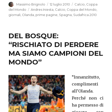
Autore
Massimo Brignolo
Pubblicato
12 luglio 2010
Categorie
Calcio
,
Coppa
il
del Mondo
Tag
Andres Iniesta
,
Calcio
,
Coppa del Mondo
,
giornali
,
Olanda
,
prime pagine
,
Spagna
,
Sudafrica 2010
DEL BOSQUE:
“RISCHIATO DI PERDERE
MA SIAMO CAMPIONI DEL
MONDO”
“Innanzitutto,
complimenti
all’Olanda.
Perché non ci
ha permesso di