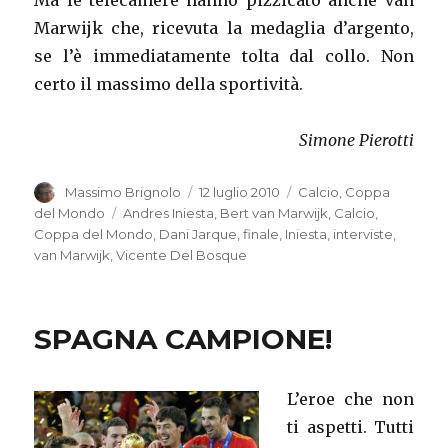
Ma le telecamere hanno pizzicato anche van
Marwijk che, ricevuta la medaglia d’argento,
se l’è immediatamente tolta dal collo. Non
certo il massimo della sportività.
Simone Pierotti
Autore
Massimo Brignolo
Pubblicato
12 luglio 2010
Categorie
Calcio
,
Coppa
il
del Mondo
Tag
Andres Iniesta
,
Bert van Marwijk
,
Calcio
,
Coppa del Mondo
,
Dani Jarque
,
finale
,
Iniesta
,
interviste
,
van Marwijk
,
Vicente Del Bosque
SPAGNA CAMPIONE!
L’eroe che non
ti aspetti. Tutti