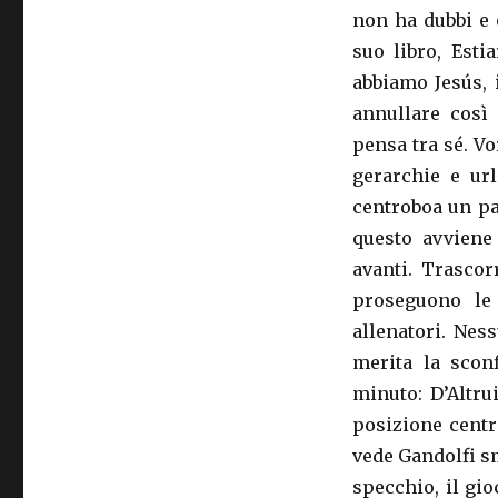
non ha dubbi e 
suo libro, Esti
abbiamo Jesús, 
annullare così
pensa tra sé. Vo
gerarchie e ur
centroboa un pal
questo avviene
avanti. Trascor
proseguono le 
allenatori. Nes
merita la scon
minuto: D’Altrui
posizione centra
vede Gandolfi sm
specchio, il gio