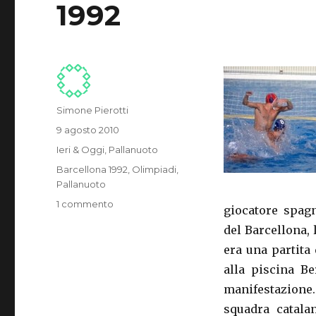
1992
Autore
Simone Pierotti
Pubblicato
9 agosto 2010
il
Categorie
Ieri & Oggi
,
Pallanuoto
Tag
Barcellona 1992
,
Olimpiadi
,
Pallanuoto
1 commento
su
giocatore spagn
IERI
del Barcellona, 
&
OGGI:
era una partita
GLI
alla piscina Be
EROI
manifestazione. 
DI
BARCELLONA
squadra catala