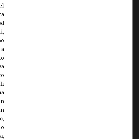
el
ta
ed
i,
no
 a
to
va
to
li
na
un
in
o,
lo
a,