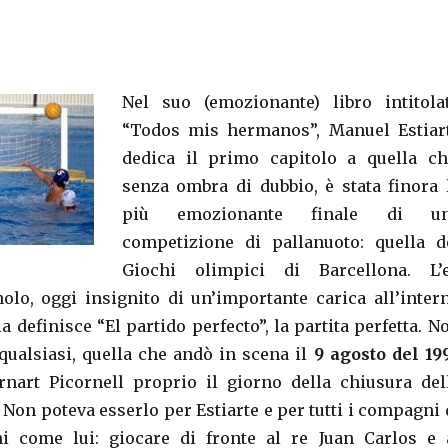
Nel suo (emozionante) libro intitola
“Todos mis hermanos”, Manuel Estiar
dedica il primo capitolo a quella ch
senza ombra di dubbio, è stata finora 
più emozionante finale di u
competizione di pallanuoto: quella d
Giochi olimpici di Barcellona. L’
olo, oggi insignito di un’importante carica all’inter
la definisce “El partido perfecto”, la partita perfetta. N
 qualsiasi, quella che andò in scena il
9 agosto del 19
rnart Picornell proprio il giorno della chiusura del
Non poteva esserlo per Estiarte e per tutti i compagni 
ni come lui: giocare di fronte al re Juan Carlos e 