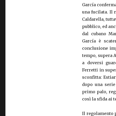
García conferma 
una fucilata. I
Caldarella, tutta
pubblico, ed an
dal cubano Mar
García è scate
conclusione imp
tempo, supera At
a doversi guar
Ferretti in supe
sconfitta: Estia
dopo una serie 
primo palo, re
così la sfida ai
Il regolamento 