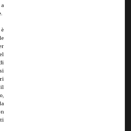
 a
e.
 è
le
er
el
di
si
ri
il
o,
la
on
ti