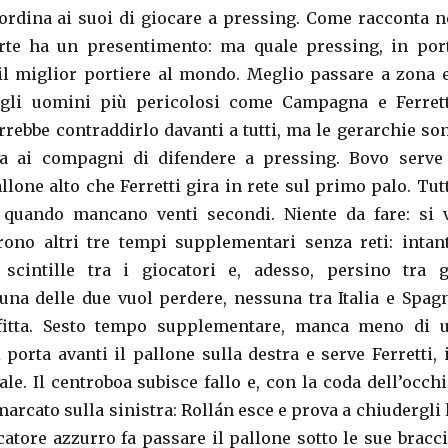
ordina ai suoi di giocare a pressing. Come racconta n
arte ha un presentimento: ma quale pressing, in por
il miglior portiere al mondo. Meglio passare a zona 
 gli uomini più pericolosi come Campagna e Ferrett
rrebbe contraddirlo davanti a tutti, ma le gerarchie so
la ai compagni di difendere a pressing. Bovo serve
lone alto che Ferretti gira in rete sul primo palo. Tut
 quando mancano venti secondi. Niente da fare: si 
rono altri tre tempi supplementari senza reti: intan
scintille tra i giocatori e, adesso, persino tra g
suna delle due vuol perdere, nessuna tra Italia e Spag
fitta. Sesto tempo supplementare, manca meno di 
 porta avanti il pallone sulla destra e serve Ferretti, 
le. Il centroboa subisce fallo e, con la coda dell’occhi
arcato sulla sinistra: Rollán esce e prova a chiudergli 
catore azzurro fa passare il pallone sotto le sue bracci