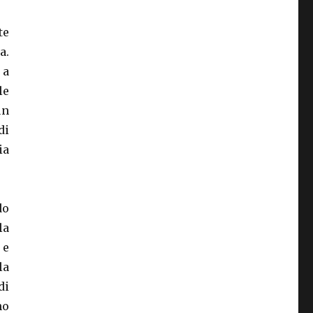
te
a.
 a
le
un
di
ia
do
la
 e
la
di
no