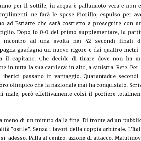
nno per il sottile, in acqua è pallanuoto vera e non c
mplimenti: ne farà le spese Fiorillo, espulso per av
no ad Estiarte che sarà costretto a proseguire con u
cciglio. Dopo lo 0-0 del primo supplementare, la parti
 incontro ad una svolta nei 42 secondi finali d
Spagna guadagna un nuovo rigore e dai quattro metri 
a il capitano. Che decide di tirare dove non ha m
ne in tutta la sua carriera: in alto, a sinistra. Rete. Per 
i iberici passano in vantaggio. Quarantadue secondi 
oro olimpico che la nazionale mai ha conquistato. Scri
rai male, però effettivamente colsi il portiere totalmen
 a meno di un minuto dalla fine. Di fronte ad un pubbli
lità “ostile”. Senza i favori della coppia arbitrale. L’Ital
si, adesso. Palla al centro, azione di attacco. Matutinov