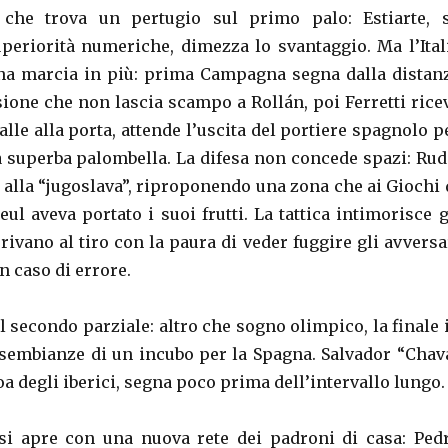
 che trova un pertugio sul primo palo: Estiarte, 
uperiorità numeriche, dimezza lo svantaggio. Ma l’Ital
na marcia in più: prima Campagna segna dalla distan
ione che non lascia scampo a Rollán, poi Ferretti rice
palle alla porta, attende l’uscita del portiere spagnolo p
a superba palombella. La difesa non concede spazi: Rud
i alla “jugoslava”, riproponendo una zona che ai Giochi 
ul aveva portato i suoi frutti. La tattica intimorisce g
rivano al tiro con la paura di veder fuggire gli avversa
n caso di errore.
nel secondo parziale: altro che sogno olimpico, la finale 
sembianze di un incubo per la Spagna. Salvador “Chav
 degli iberici, segna poco prima dell’intervallo lungo.
si apre con una nuova rete dei padroni di casa: Ped