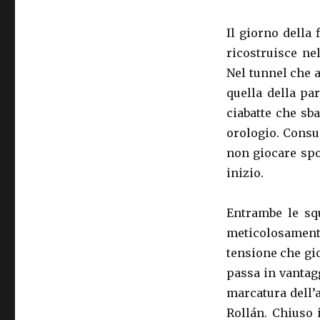
Il giorno della 
ricostruisce nel
Nel tunnel che 
quella della par
ciabatte che sb
orologio. Consue
non giocare spo
inizio.
Entrambe le sq
meticolosament
tensione che gio
passa in vantagg
marcatura dell’av
Rollán. Chiuso 