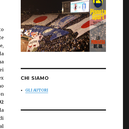
to
te
e,
la
na
ei
ex
CHI SIAMO
no
GLI AUTORI
on
92
la
di
al