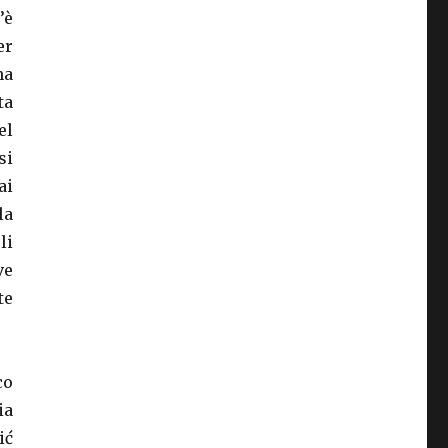
’è
er
na
ta
el
si
ai
la
li
ve
te
co
ia
ić