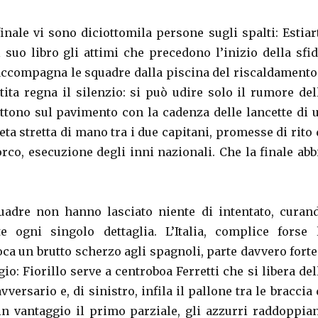
finale vi sono diciottomila persone sugli spalti: Estiar
 suo libro gli attimi che precedono l’inizio della sfid
accompagna le squadre dalla piscina del riscaldamento
tita regna il silenzio: si può udire solo il rumore del
attono sul pavimento con la cadenza delle lancette di 
ta stretta di mano tra i due capitani, promesse di rito 
rco, esecuzione degli inni nazionali. Che la finale abb
uadre non hanno lasciato niente di intentato, curan
e ogni singolo dettaglia. L’Italia, complice forse 
ca un brutto scherzo agli spagnoli, parte davvero forte
io: Fiorillo serve a centroboa Ferretti che si libera del
versario e, di sinistro, infila il pallone tra le braccia 
in vantaggio il primo parziale, gli azzurri raddoppia