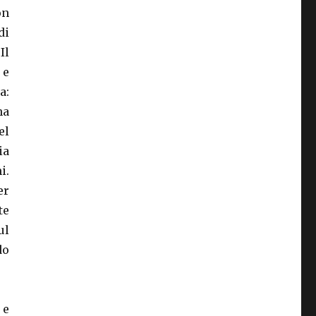
on
di
Il
 e
a:
na
el
ia
i.
er
te
ul
do
 e