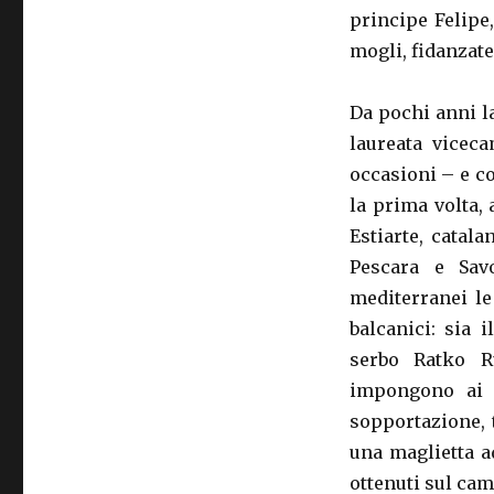
1992
principe Felipe,
mogli, fidanzate 
Da pochi anni l
laureata vicec
occasioni – e co
la prima volta, 
Estiarte, catal
Pescara e Savo
mediterranei le
balcanici: sia 
serbo Ratko R
impongono ai l
sopportazione, 
una maglietta a
ottenuti sul cam