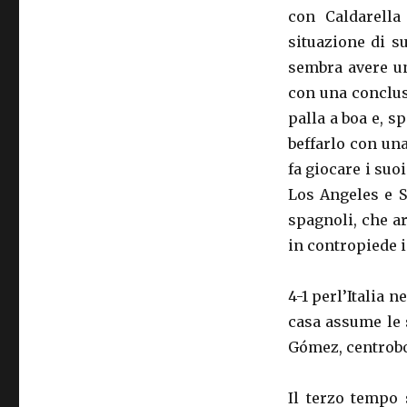
con Caldarella
situazione di s
sembra avere u
con una conclus
palla a boa e, s
beffarlo con un
fa giocare i suo
Los Angeles e Se
spagnoli, che ar
in contropiede i
4-1 perl’Italia 
casa assume le 
Gómez, centroboa
Il terzo tempo 