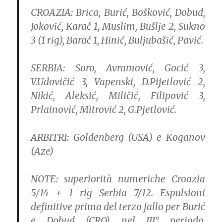
CROAZIA:
Brica, Burić, Bošković, Dobud,
Joković, Karač 1, Muslim, Bušlje 2, Sukno
3 (1 rig), Barač 1, Hinić, Buljubašić, Pavić.
SERBIA:
Soro, Avramović, Gocić 3,
V.Udovičić 3, Vapenski, D.Pijetlović 2,
Nikić, Aleksić, Miličić, Filipović 3,
Prlainović, Mitrović 2, G.Pjetlović.
ARBITRI:
Goldenberg (USA) e Koganov
(Aze)
NOTE:
superiorità numeriche Croazia
5/14 + 1 rig Serbia 7/12. Espulsioni
definitive prima del terzo fallo per Burić
e Dobud (CRO) nel III° periodo.