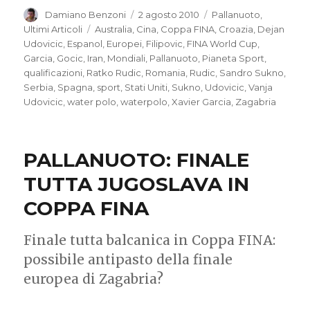
Autore
Damiano Benzoni
Pubblicato
2 agosto 2010
Categorie
Pallanuoto
,
il
Ultimi Articoli
Tag
Australia
,
Cina
,
Coppa FINA
,
Croazia
,
Dejan
Udovicic
,
Espanol
,
Europei
,
Filipovic
,
FINA World Cup
,
Garcia
,
Gocic
,
Iran
,
Mondiali
,
Pallanuoto
,
Pianeta Sport
,
qualificazioni
,
Ratko Rudic
,
Romania
,
Rudic
,
Sandro Sukno
,
Serbia
,
Spagna
,
sport
,
Stati Uniti
,
Sukno
,
Udovicic
,
Vanja
Udovicic
,
water polo
,
waterpolo
,
Xavier Garcia
,
Zagabria
PALLANUOTO: FINALE
TUTTA JUGOSLAVA IN
COPPA FINA
Finale tutta balcanica in Coppa FINA:
possibile antipasto della finale
europea di Zagabria?