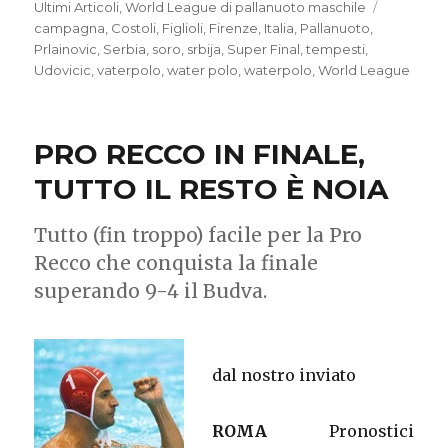
il
Ultimi Articoli
,
World League di pallanuoto maschile
Tag
campagna
,
Costoli
,
Figlioli
,
Firenze
,
Italia
,
Pallanuoto
,
Prlainovic
,
Serbia
,
soro
,
srbija
,
Super Final
,
tempesti
,
Udovicic
,
vaterpolo
,
water polo
,
waterpolo
,
World League
PRO RECCO IN FINALE,
TUTTO IL RESTO È NOIA
Tutto (fin troppo) facile per la Pro
Recco che conquista la finale
superando 9-4 il Budva.
dal nostro inviato
ROMA
Pronostici