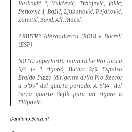
Pasković 1, Vukčević, Trbojević, Jokić;
Petković 1, Bašić, Ljubanović, Pejaković,
Žanetić, Boyd. All. Mačić.
ARBITRI:
Alexandrescu (ROU) e Borrell
(ESP)
NOTE:
superiorità numeriche Pro Recco
5/6 (+ 1 rigore), Budva 2/9. Espulso
Eraldo Pizzo (dirigente della Pro Recco)
a 5’09” del quarto periodo. A 5’14” del
terzo quarto Šefik para un rigore a
Filipović.
Damiano Benzoni