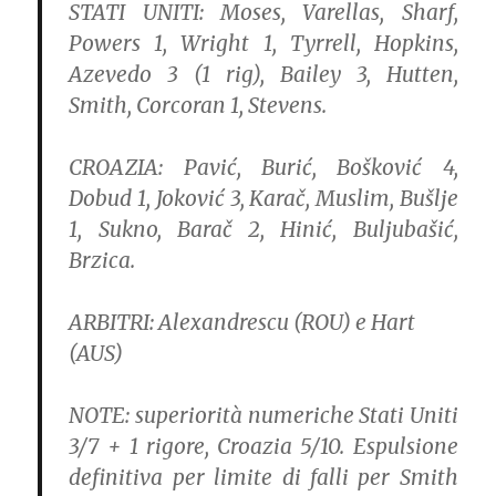
STATI UNITI:
Moses, Varellas, Sharf,
Powers 1, Wright 1, Tyrrell, Hopkins,
Azevedo 3 (1 rig), Bailey 3, Hutten,
Smith, Corcoran 1, Stevens.
CROAZIA:
Pavić, Burić, Bošković 4,
Dobud 1, Joković 3, Karač, Muslim, Bušlje
1, Sukno, Barač 2, Hinić, Buljubašić,
Brzica.
ARBITRI:
Alexandrescu (ROU) e Hart
(AUS)
NOTE:
superiorità numeriche Stati Uniti
3/7 + 1 rigore, Croazia 5/10. Espulsione
definitiva per limite di falli per Smith