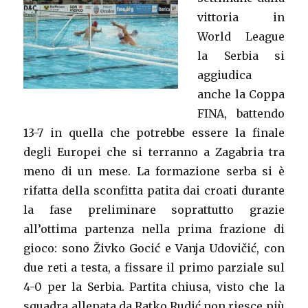
vittoria in
World League
la Serbia si
aggiudica
anche la Coppa
FINA, battendo
13-7 in quella che potrebbe essere la finale
degli Europei che si terranno a Zagabria tra
meno di un mese. La formazione serba si è
rifatta della sconfitta patita dai croati durante
la fase preliminare soprattutto grazie
all’ottima partenza nella prima frazione di
gioco: sono Živko Gocić e Vanja Udovičić, con
due reti a testa, a fissare il primo parziale sul
4-0 per la Serbia. Partita chiusa, visto che la
squadra allenata da Ratko Rudić non riesce più