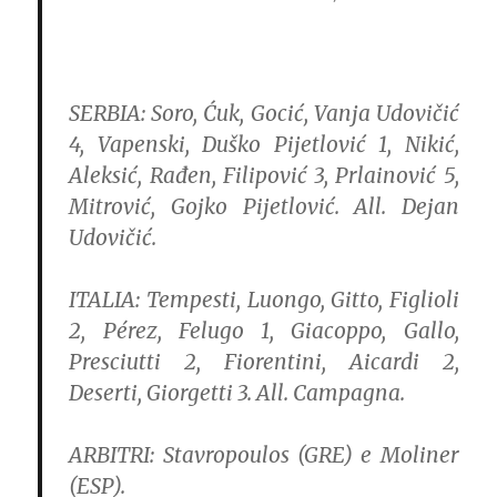
SERBIA:
Soro, Ćuk, Gocić, Vanja Udovičić
4, Vapenski, Duško Pijetlović 1, Nikić,
Aleksić, Rađen, Filipović 3, Prlainović 5,
Mitrović, Gojko Pijetlović. All. Dejan
Udovičić.
ITALIA:
Tempesti, Luongo, Gitto, Figlioli
2, Pérez, Felugo 1, Giacoppo, Gallo,
Presciutti 2, Fiorentini, Aicardi 2,
Deserti, Giorgetti 3. All. Campagna.
ARBITRI:
Stavropoulos (GRE) e Moliner
(ESP).