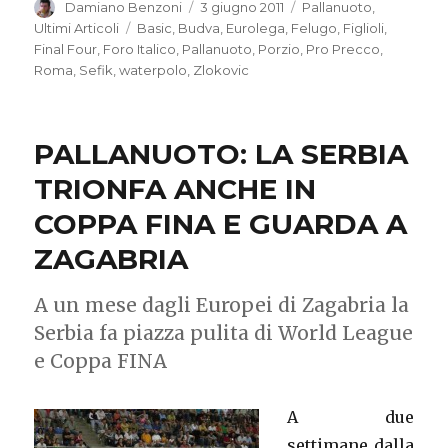
Autore
Damiano Benzoni
Pubblicato
3 giugno 2011
Categorie
Pallanuoto
,
il
Ultimi Articoli
Tag
Basic
,
Budva
,
Eurolega
,
Felugo
,
Figlioli
,
Final Four
,
Foro Italico
,
Pallanuoto
,
Porzio
,
Pro Precco
,
Roma
,
Sefik
,
waterpolo
,
Zlokovic
PALLANUOTO: LA SERBIA
TRIONFA ANCHE IN
COPPA FINA E GUARDA A
ZAGABRIA
A un mese dagli Europei di Zagabria la
Serbia fa piazza pulita di World League
e Coppa FINA
A due
settimane dalla