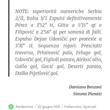
NOTE:
superiorità numeriche Serbia
2/11, Italia 3/7. Espulsi definitivamente
Pérez a 1’52” tt, Gitto a 5’15” qt e
Filipović a 2’56” qt per somma di falli.
Espulso Dejan Udovičić per proteste a
3’31” tt. Sequenza rigori: Presciutti
traversa, Prlainović palo, Felugo gol,
Udovičić gol, Figlioli parato, Aleksić alto,
Gallo gol, Gocić gol, Deserti parato,
Duško Pijetlović gol.
Damiano Benzoni
Simone Pierotti
Autore
Redazione
Pubblicato
22 giugno 2011
Categorie
Pallanuoto
,
Speciali
,