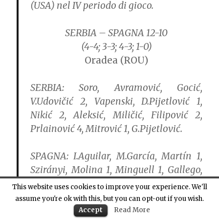
(USA) nel IV periodo di gioco.
SERBIA – SPAGNA 12-10
(4-4; 3-3; 4-3; 1-0)
Oradea (ROU)
SERBIA:
Soro, Avramović, Gocić,
V.Udovičić 2, Vapenski, D.Pijetlović 1,
Nikić 2, Aleksić, Miličić, Filipović 2,
Prlainović 4, Mitrović 1, G.Pijetlović.
SPAGNA:
I.Aguilar, M.García, Martín 1,
Szirányi, Molina 1, Minguell 1, Gallego,
Español 2, Vallés 2, Perrone, Mallarach,
This website uses cookies to improve your experience. We'll
X.García 3, Lopez.
assume you're ok with this, but you can opt-out if you wish.
Accept
Read More