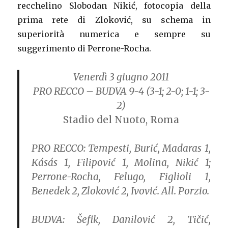
recchelino Slobodan Nikić, fotocopia della
prima rete di Zloković, su schema in
superiorità numerica e sempre su
suggerimento di Perrone-Rocha.
Venerdì 3 giugno 2011
PRO RECCO – BUDVA 9-4
(3-1; 2-0; 1-1; 3-
2)
Stadio del Nuoto, Roma
PRO RECCO:
Tempesti, Burić, Madaras 1,
Kásás 1, Filipović 1, Molina, Nikić 1;
Perrone-Rocha, Felugo, Figlioli 1,
Benedek 2, Zloković 2, Ivović. All. Porzio.
BUDVA:
Šefik, Danilović 2, Tičić,