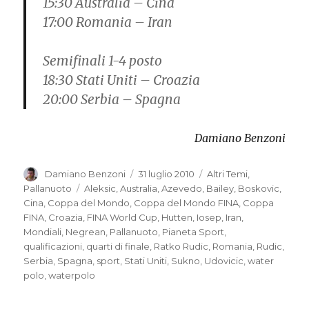
15:30 Australia – Cina
17:00 Romania – Iran
Semifinali 1-4 posto
18:30 Stati Uniti – Croazia
20:00 Serbia – Spagna
Damiano Benzoni
Autore
Damiano Benzoni
Pubblicato
31 luglio 2010
Categorie
Altri Temi
,
il
Pallanuoto
Tag
Aleksic
,
Australia
,
Azevedo
,
Bailey
,
Boskovic
,
Cina
,
Coppa del Mondo
,
Coppa del Mondo FINA
,
Coppa
FINA
,
Croazia
,
FINA World Cup
,
Hutten
,
Iosep
,
Iran
,
Mondiali
,
Negrean
,
Pallanuoto
,
Pianeta Sport
,
qualificazioni
,
quarti di finale
,
Ratko Rudic
,
Romania
,
Rudic
,
Serbia
,
Spagna
,
sport
,
Stati Uniti
,
Sukno
,
Udovicic
,
water
polo
,
waterpolo