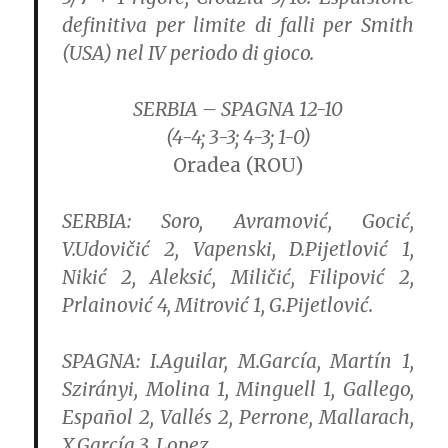
definitiva per limite di falli per Smith
(USA) nel IV periodo di gioco.
SERBIA – SPAGNA 12-10
(4-4; 3-3; 4-3; 1-0)
Oradea (ROU)
SERBIA:
Soro, Avramović, Gocić,
V.Udovičić 2, Vapenski, D.Pijetlović 1,
Nikić 2, Aleksić, Miličić, Filipović 2,
Prlainović 4, Mitrović 1, G.Pijetlović.
SPAGNA:
I.Aguilar, M.García, Martín 1,
Szirányi, Molina 1, Minguell 1, Gallego,
Español 2, Vallés 2, Perrone, Mallarach,
X.García 3, Lopez.