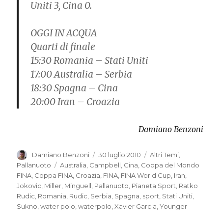
Uniti 3, Cina 0.
OGGI IN ACQUA
Quarti di finale
15:30 Romania – Stati Uniti
17:00 Australia – Serbia
18:30 Spagna – Cina
20:00 Iran – Croazia
Damiano Benzoni
Autore
Damiano Benzoni
Pubblicato
30 luglio 2010
Categorie
Altri Temi
,
il
Pallanuoto
Tag
Australia
,
Campbell
,
Cina
,
Coppa del Mondo
FINA
,
Coppa FINA
,
Croazia
,
FINA
,
FINA World Cup
,
Iran
,
Jokovic
,
Miller
,
Minguell
,
Pallanuoto
,
Pianeta Sport
,
Ratko
Rudic
,
Romania
,
Rudic
,
Serbia
,
Spagna
,
sport
,
Stati Uniti
,
Sukno
,
water polo
,
waterpolo
,
Xavier Garcia
,
Younger