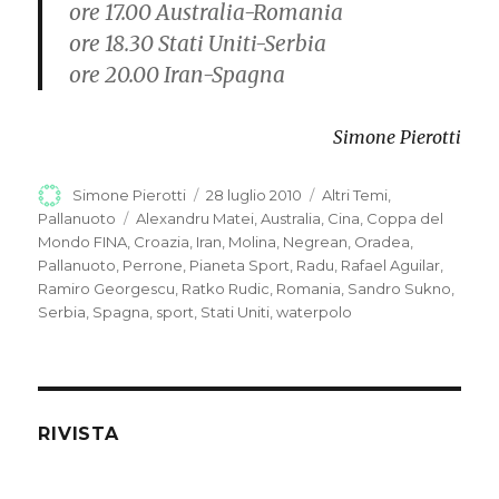
ore 17.00 Australia-Romania
ore 18.30 Stati Uniti-Serbia
ore 20.00 Iran-Spagna
Simone Pierotti
Autore
Simone Pierotti
Pubblicato
28 luglio 2010
Categorie
Altri Temi
,
il
Pallanuoto
Tag
Alexandru Matei
,
Australia
,
Cina
,
Coppa del
Mondo FINA
,
Croazia
,
Iran
,
Molina
,
Negrean
,
Oradea
,
Pallanuoto
,
Perrone
,
Pianeta Sport
,
Radu
,
Rafael Aguilar
,
Ramiro Georgescu
,
Ratko Rudic
,
Romania
,
Sandro Sukno
,
Serbia
,
Spagna
,
sport
,
Stati Uniti
,
waterpolo
RIVISTA