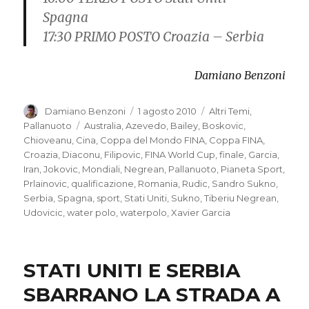
Spagna
17:30 PRIMO POSTO Croazia – Serbia
Damiano Benzoni
Autore
Damiano Benzoni
Pubblicato
1 agosto 2010
Categorie
Altri Temi
,
il
Pallanuoto
Tag
Australia
,
Azevedo
,
Bailey
,
Boskovic
,
Chioveanu
,
Cina
,
Coppa del Mondo FINA
,
Coppa FINA
,
Croazia
,
Diaconu
,
Filipovic
,
FINA World Cup
,
finale
,
Garcia
,
Iran
,
Jokovic
,
Mondiali
,
Negrean
,
Pallanuoto
,
Pianeta Sport
,
Prlainovic
,
qualificazione
,
Romania
,
Rudic
,
Sandro Sukno
,
Serbia
,
Spagna
,
sport
,
Stati Uniti
,
Sukno
,
Tiberiu Negrean
,
Udovicic
,
water polo
,
waterpolo
,
Xavier Garcia
STATI UNITI E SERBIA
SBARRANO LA STRADA A