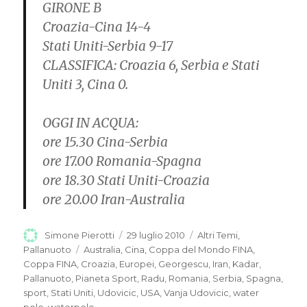
GIRONE B
Croazia-Cina 14-4
Stati Uniti-Serbia 9-17
CLASSIFICA:
Croazia 6, Serbia e Stati
Uniti 3, Cina 0.
OGGI IN ACQUA:
ore 15.30 Cina-Serbia
ore 17.00 Romania-Spagna
ore 18.30 Stati Uniti-Croazia
ore 20.00 Iran-Australia
Autore
Simone Pierotti
Pubblicato
29 luglio 2010
Categorie
Altri Temi
,
il
Pallanuoto
Tag
Australia
,
Cina
,
Coppa del Mondo FINA
,
Coppa FINA
,
Croazia
,
Europei
,
Georgescu
,
Iran
,
Kadar
,
Pallanuoto
,
Pianeta Sport
,
Radu
,
Romania
,
Serbia
,
Spagna
,
sport
,
Stati Uniti
,
Udovicic
,
USA
,
Vanja Udovicic
,
water