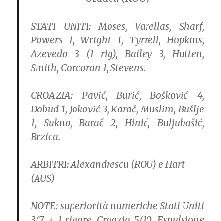
STATI UNITI:
Moses, Varellas, Sharf,
Powers 1, Wright 1, Tyrrell, Hopkins,
Azevedo 3 (1 rig), Bailey 3, Hutten,
Smith, Corcoran 1, Stevens.
CROAZIA:
Pavić, Burić, Bošković 4,
Dobud 1, Joković 3, Karač, Muslim, Bušlje
1, Sukno, Barač 2, Hinić, Buljubašić,
Brzica.
ARBITRI:
Alexandrescu (ROU) e Hart
(AUS)
NOTE:
superiorità numeriche Stati Uniti
3/7 + 1 rigore, Croazia 5/10. Espulsione