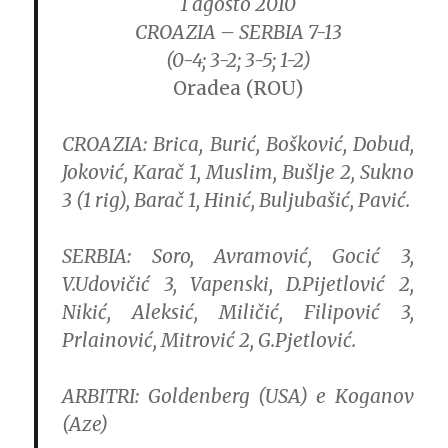
1 agosto 2010
CROAZIA – SERBIA 7-13
(0-4; 3-2; 3-5; 1-2)
Oradea (ROU)
CROAZIA:
Brica, Burić, Bošković, Dobud,
Joković, Karač 1, Muslim, Bušlje 2, Sukno
3 (1 rig), Barač 1, Hinić, Buljubašić, Pavić.
SERBIA:
Soro, Avramović, Gocić 3,
V.Udovičić 3, Vapenski, D.Pijetlović 2,
Nikić, Aleksić, Miličić, Filipović 3,
Prlainović, Mitrović 2, G.Pjetlović.
ARBITRI:
Goldenberg (USA) e Koganov
(Aze)