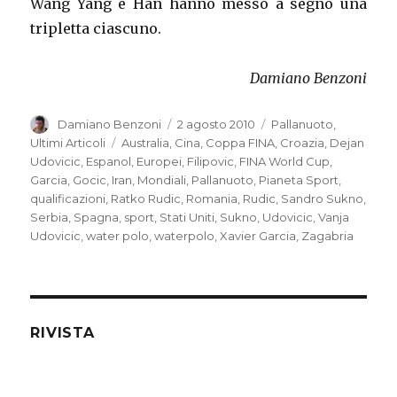
Wang Yang e Han hanno messo a segno una
tripletta ciascuno.
Damiano Benzoni
Autore
Damiano Benzoni
Pubblicato
2 agosto 2010
Categorie
Pallanuoto
,
il
Ultimi Articoli
Tag
Australia
,
Cina
,
Coppa FINA
,
Croazia
,
Dejan
Udovicic
,
Espanol
,
Europei
,
Filipovic
,
FINA World Cup
,
Garcia
,
Gocic
,
Iran
,
Mondiali
,
Pallanuoto
,
Pianeta Sport
,
qualificazioni
,
Ratko Rudic
,
Romania
,
Rudic
,
Sandro Sukno
,
Serbia
,
Spagna
,
sport
,
Stati Uniti
,
Sukno
,
Udovicic
,
Vanja
Udovicic
,
water polo
,
waterpolo
,
Xavier Garcia
,
Zagabria
RIVISTA