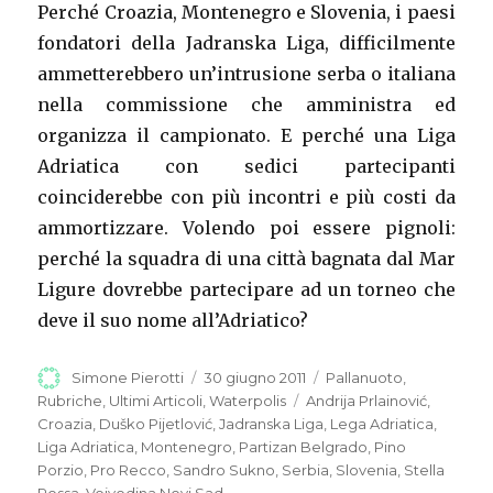
Perché Croazia, Montenegro e Slovenia, i paesi
fondatori della Jadranska Liga, difficilmente
ammetterebbero un’intrusione serba o italiana
nella commissione che amministra ed
organizza il campionato. E perché una Liga
Adriatica con sedici partecipanti
coinciderebbe con più incontri e più costi da
ammortizzare. Volendo poi essere pignoli:
perché la squadra di una città bagnata dal Mar
Ligure dovrebbe partecipare ad un torneo che
deve il suo nome all’Adriatico?
Autore
Simone Pierotti
Pubblicato
30 giugno 2011
Categorie
Pallanuoto
,
il
Rubriche
,
Ultimi Articoli
,
Waterpolis
Tag
Andrija Prlainović
,
Croazia
,
Duško Pijetlović
,
Jadranska Liga
,
Lega Adriatica
,
Liga Adriatica
,
Montenegro
,
Partizan Belgrado
,
Pino
Porzio
,
Pro Recco
,
Sandro Sukno
,
Serbia
,
Slovenia
,
Stella