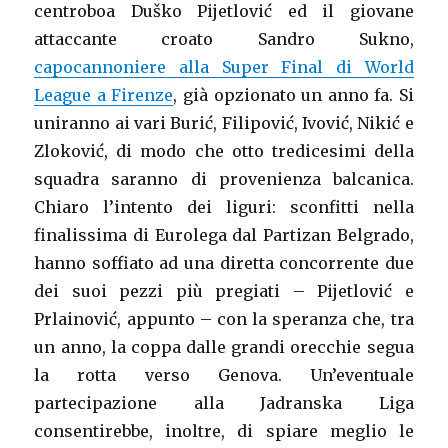
centroboa Duško Pijetlović ed il giovane
attaccante croato Sandro Sukno,
capocannoniere alla Super Final di World
League a Firenze
, già opzionato un anno fa. Si
uniranno ai vari Burić, Filipović, Ivović, Nikić e
Zloković, di modo che otto tredicesimi della
squadra saranno di provenienza balcanica.
Chiaro l’intento dei liguri: sconfitti nella
finalissima di Eurolega dal Partizan Belgrado,
hanno soffiato ad una diretta concorrente due
dei suoi pezzi più pregiati – Pijetlović e
Prlainović, appunto – con la speranza che, tra
un anno, la coppa dalle grandi orecchie segua
la rotta verso Genova. Un’eventuale
partecipazione alla Jadranska Liga
consentirebbe, inoltre, di spiare meglio le