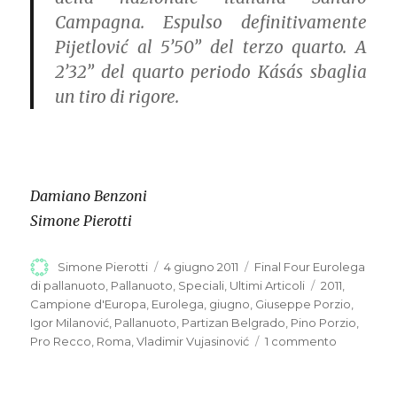
Campagna. Espulso definitivamente
Pijetlović al 5’50” del terzo quarto. A
2’32” del quarto periodo Kásás sbaglia
un tiro di rigore.
Damiano Benzoni
Simone Pierotti
Autore
Simone Pierotti
Pubblicato
4 giugno 2011
Categorie
Final Four Eurolega
il
di pallanuoto
,
Pallanuoto
,
Speciali
,
Ultimi Articoli
Tag
2011
,
Campione d'Europa
,
Eurolega
,
giugno
,
Giuseppe Porzio
,
Igor Milanović
,
Pallanuoto
,
Partizan Belgrado
,
Pino Porzio
,
Pro Recco
,
Roma
,
Vladimir Vujasinović
1 commento
su
PARTIZAN,
IL