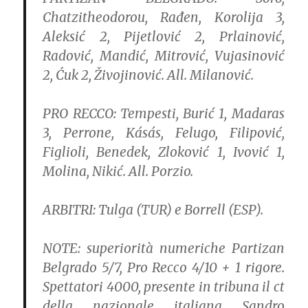
Chatzitheodorou, Rađen, Korolija 3,
Aleksić 2, Pijetlović 2, Prlainović,
Radović, Mandić, Mitrović, Vujasinović
2, Ćuk 2, Živojinović. All. Milanović.
PRO RECCO:
Tempesti, Burić 1, Madaras
3, Perrone, Kásás, Felugo, Filipović,
Figlioli, Benedek, Zloković 1, Ivović 1,
Molina, Nikić. All. Porzio.
ARBITRI:
Tulga (TUR) e Borrell (ESP).
NOTE:
superiorità numeriche Partizan
Belgrado 5/7, Pro Recco 4/10 + 1 rigore.
Spettatori 4000, presente in tribuna il ct
della nazionale italiana Sandro