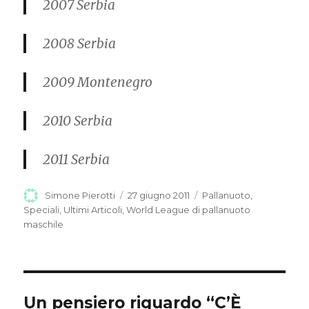
2007
Serbia
2008
Serbia
2009
Montenegro
2010
Serbia
2011
Serbia
Autore
Simone Pierotti
Pubblicato
27 giugno 2011
Categorie
Pallanuoto
,
il
Speciali
,
Ultimi Articoli
,
World League di pallanuoto
maschile
Un pensiero riguardo “C’È