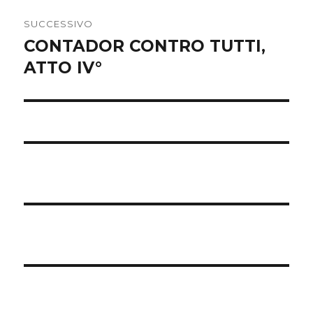
SUCCESSIVO
CONTADOR CONTRO TUTTI,
Articolo
ATTO IV°
successivo: