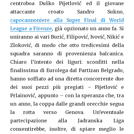
centroboa Duško Pijetlović ed il giovane
attaccante croato Sandro Sukno,
capocannoniere alla Super Final di World
League a Firenze
, già opzionato un anno fa. Si
uniranno ai vari Burić, Filipović, Ivović, Nikić e
Zloković, di modo che otto tredicesimi della
squadra saranno di provenienza balcanica.
Chiaro l’intento dei liguri: sconfitti nella
finalissima di Eurolega dal Partizan Belgrado,
hanno soffiato ad una diretta concorrente due
dei suoi pezzi più pregiati – Pijetlović e
Prlainović, appunto – con la speranza che, tra
un anno, la coppa dalle grandi orecchie segua
la rotta verso Genova. Un’eventuale
partecipazione alla Jadranska Liga
consentirebbe, inoltre, di spiare meglio le