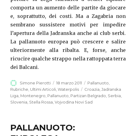
comporta un aumento delle partite da giocare
e, soprattutto, dei costi. Ma a Zagabria non
sembrano sussistere motivi per impedire
l’apertura della Jadranska anche ai club serbi.
La pallanuoto europea può crescere e salire
ulteriormente alla ribalta. E, forse, anche
ricucire qualche strappo nella rattoppata terra
dei Balcani.
Autore
Simone Pierotti
Pubblicato
18 marzo 2011
Categorie
Pallanuoto
,
il
Rubriche
,
Ultimi Articoli
,
Waterpolis
Tag
Croazia
,
Jadranska
Liga
,
Montenegro
,
Pallanuoto
,
Partizan Belgrado
,
Serbia
,
Slovenia
,
Stella Rossa
,
Vojvodina Novi Sad
PALLANUOTO: