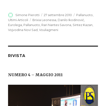
Autore
Simone Pierotti
Pubblicato
27 settembre 2010
Categorie
Pallanuoto
,
il
Ultimi Articoli
Tag
Brixia Leonessa
,
Danilo Ikodinović
,
Eurolega
,
Pallanuoto
,
Rari Nantes Savona
,
Sintez Kazan
,
Vojvodina Novi Sad
,
Vouliagmeni
RIVISTA
NUMERO 4 – MAGGIO 2011