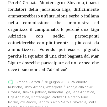
Perché Croazia, Montenegro e Slovenia, i paesi
fondatori della Jadranska Liga, difficilmente
ammetterebbero un’intrusione serba o italiana
nella commissione che amministra ed
organizza il campionato. E perché una Liga
Adriatica con sedici partecipanti
coinciderebbe con più incontri e più costi da
ammortizzare. Volendo poi essere pignoli:
perché la squadra di una città bagnata dal Mar
Ligure dovrebbe partecipare ad un torneo che
deve il suo nome all’Adriatico?
Autore
Simone Pierotti
Pubblicato
30 giugno 2011
Categorie
Pallanuoto
,
il
Rubriche
,
Ultimi Articoli
,
Waterpolis
Tag
Andrija Prlainović
,
Croazia
,
Duško Pijetlović
,
Jadranska Liga
,
Lega Adriatica
,
Liga Adriatica
,
Montenegro
,
Partizan Belgrado
,
Pino
Porzio
,
Pro Recco
,
Sandro Sukno
,
Serbia
,
Slovenia
,
Stella