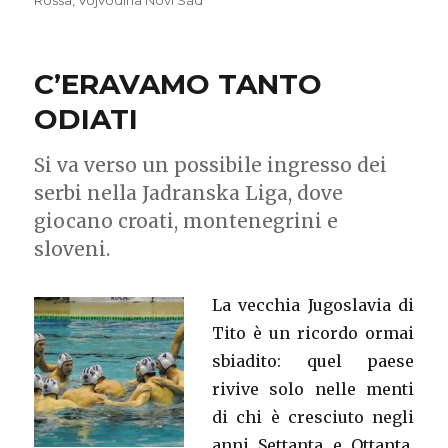
Rossa
,
Vojvodina Novi Sad
C’ERAVAMO TANTO
ODIATI
Si va verso un possibile ingresso dei
serbi nella Jadranska Liga, dove
giocano croati, montenegrini e
sloveni.
La vecchia Jugoslavia di
Tito è un ricordo ormai
sbiadito: quel paese
rivive solo nelle menti
di chi è cresciuto negli
anni Settanta e Ottanta,