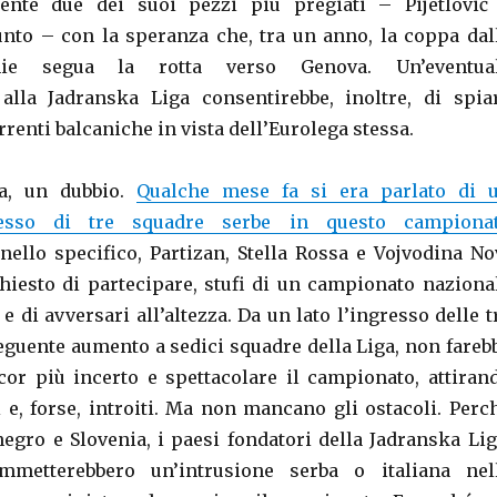
rente due dei suoi pezzi più pregiati – Pijetlović
unto – con la speranza che, tra un anno, la coppa dal
hie segua la rotta verso Genova. Un’eventua
alla Jadranska Liga consentirebbe, inoltre, di spia
renti balcaniche in vista dell’Eurolega stessa.
ia, un dubbio.
Qualche mese fa si era parlato di 
resso di tre squadre serbe in questo campiona
 nello specifico, Partizan, Stella Rossa e Vojvodina No
hiesto di partecipare, stufi di un campionato naziona
 e di avversari all’altezza. Da un lato l’ingresso delle t
eguente aumento a sedici squadre della Liga, non fareb
or più incerto e spettacolare il campionato, attiran
i e, forse, introiti. Ma non mancano gli ostacoli. Perc
egro e Slovenia, i paesi fondatori della Jadranska Lig
ammetterebbero un’intrusione serba o italiana nel