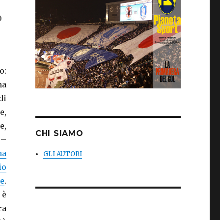
o
o:
ma
di
e,
e,
CHI SIAMO
 –
ha
GLI AUTORI
io
ne
.
 è
ra