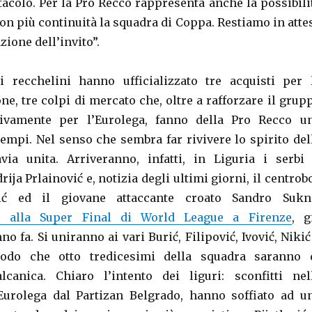
tacolo. Per la Pro Recco rappresenta anche la possibili
con più continuità la squadra di Coppa. Restiamo in atte
zione dell’invito”.
i recchelini hanno ufficializzato tre acquisti per 
e, tre colpi di mercato che, oltre a rafforzare il grup
usivamente per l’Eurolega, fanno della Pro Recco u
tempi. Nel senso che sembra far rivivere lo spirito del
via unita. Arriveranno, infatti, in Liguria i serbi 
ija Prlainović e, notizia degli ultimi giorni, il centrob
vić ed il giovane attaccante croato Sandro Sukn
e alla Super Final di World League a Firenze
, g
o fa. Si uniranno ai vari Burić, Filipović, Ivović, Nikić
modo che otto tredicesimi della squadra saranno 
lcanica. Chiaro l’intento dei liguri: sconfitti nel
Eurolega dal Partizan Belgrado, hanno soffiato ad u