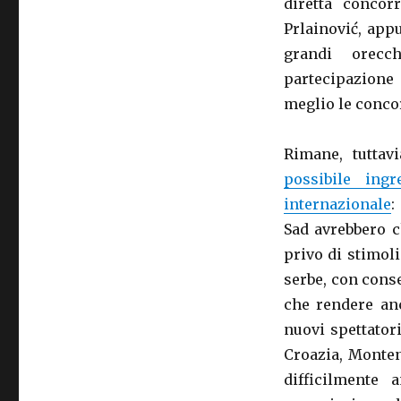
diretta concor
Prlainović, app
grandi orecc
partecipazione 
meglio le concor
Rimane, tuttav
possibile ing
internazionale
:
Sad avrebbero c
privo di stimoli
serbe, con cons
che rendere anc
nuovi spettator
Croazia, Monten
difficilmente 