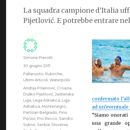
La squadra campione d’Italia uffi
Pijetlović. E potrebbe entrare ne
Autore
Simone Pierotti
Pubblicato
30 giugno 2011
il
Categorie
Pallanuoto
,
Rubriche
,
Ultimi Articoli
,
Waterpolis
Tag
Andrija Prlainović
,
Croazia
,
Duško Pijetlović
,
Jadranska
confermato l’all
Liga
,
Lega Adriatica
,
Liga
Adriatica
,
Montenegro
,
ad un’eventuale
Partizan Belgrado
,
Pino
“Siamo onorati 
Porzio
,
Pro Recco
,
Sandro
una grande op
Sukno
,
Serbia
,
Slovenia
,