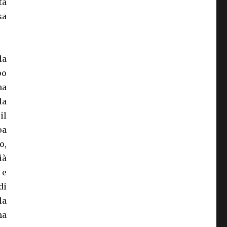
tà
sa
la
po
na
la
il
oa
o,
ià
 e
di
la
na