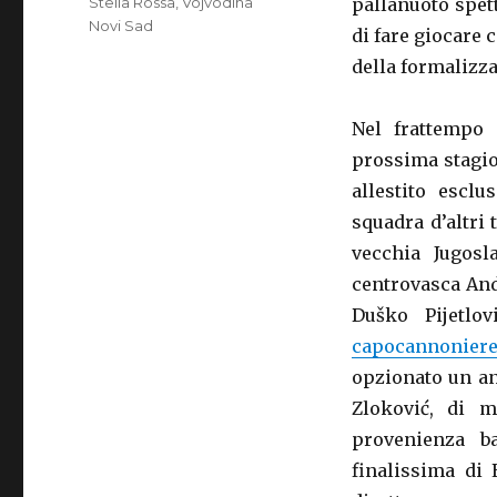
Stella Rossa
,
Vojvodina
pallanuoto spet
Novi Sad
di fare giocare 
della formalizza
Nel frattempo 
prossima stagion
allestito escl
squadra d’altri 
vecchia Jugosla
centrovasca Andr
Duško Pijetlo
capocannonier
opzionato un ann
Zloković, di 
provenienza ba
finalissima di 