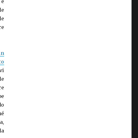
 e
le
le
re
un
to
vi
le
re
be
do
hé
a,
la