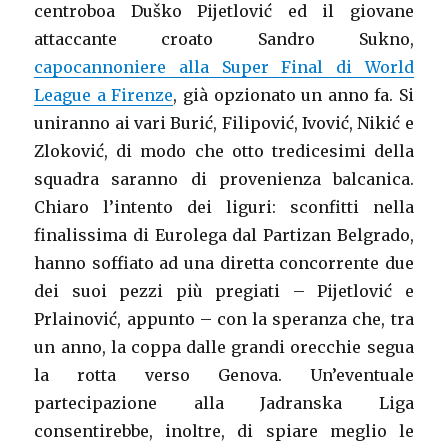
centroboa Duško Pijetlović ed il giovane
attaccante croato Sandro Sukno,
capocannoniere alla Super Final di World
League a Firenze
, già opzionato un anno fa. Si
uniranno ai vari Burić, Filipović, Ivović, Nikić e
Zloković, di modo che otto tredicesimi della
squadra saranno di provenienza balcanica.
Chiaro l’intento dei liguri: sconfitti nella
finalissima di Eurolega dal Partizan Belgrado,
hanno soffiato ad una diretta concorrente due
dei suoi pezzi più pregiati – Pijetlović e
Prlainović, appunto – con la speranza che, tra
un anno, la coppa dalle grandi orecchie segua
la rotta verso Genova. Un’eventuale
partecipazione alla Jadranska Liga
consentirebbe, inoltre, di spiare meglio le