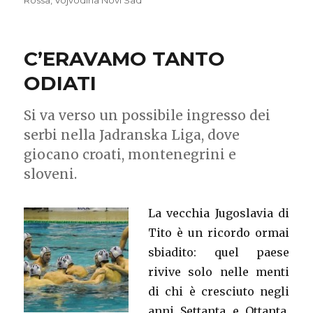
Rossa
,
Vojvodina Novi Sad
C’ERAVAMO TANTO
ODIATI
Si va verso un possibile ingresso dei
serbi nella Jadranska Liga, dove
giocano croati, montenegrini e
sloveni.
La vecchia Jugoslavia di
Tito è un ricordo ormai
sbiadito: quel paese
rivive solo nelle menti
di chi è cresciuto negli
anni Settanta e Ottanta,