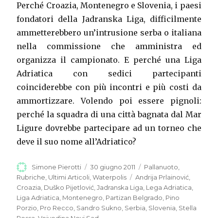
Perché Croazia, Montenegro e Slovenia, i paesi
fondatori della Jadranska Liga, difficilmente
ammetterebbero un’intrusione serba o italiana
nella commissione che amministra ed
organizza il campionato. E perché una Liga
Adriatica con sedici partecipanti
coinciderebbe con più incontri e più costi da
ammortizzare. Volendo poi essere pignoli:
perché la squadra di una città bagnata dal Mar
Ligure dovrebbe partecipare ad un torneo che
deve il suo nome all’Adriatico?
Autore
Simone Pierotti
Pubblicato
30 giugno 2011
Categorie
Pallanuoto
,
il
Rubriche
,
Ultimi Articoli
,
Waterpolis
Tag
Andrija Prlainović
,
Croazia
,
Duško Pijetlović
,
Jadranska Liga
,
Lega Adriatica
,
Liga Adriatica
,
Montenegro
,
Partizan Belgrado
,
Pino
Porzio
,
Pro Recco
,
Sandro Sukno
,
Serbia
,
Slovenia
,
Stella