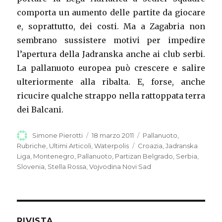
comporta un aumento delle partite da giocare
e, soprattutto, dei costi. Ma a Zagabria non
sembrano sussistere motivi per impedire
l’apertura della Jadranska anche ai club serbi.
La pallanuoto europea può crescere e salire
ulteriormente alla ribalta. E, forse, anche
ricucire qualche strappo nella rattoppata terra
dei Balcani.
Autore
Simone Pierotti
Pubblicato
18 marzo 2011
Categorie
Pallanuoto
,
il
Rubriche
,
Ultimi Articoli
,
Waterpolis
Tag
Croazia
,
Jadranska
Liga
,
Montenegro
,
Pallanuoto
,
Partizan Belgrado
,
Serbia
,
Slovenia
,
Stella Rossa
,
Vojvodina Novi Sad
RIVISTA