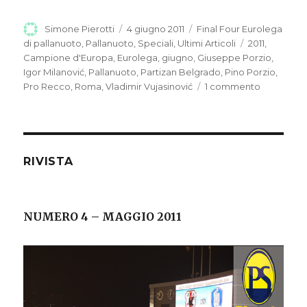
Autore
Simone Pierotti
Pubblicato
4 giugno 2011
Categorie
Final Four Eurolega
il
di pallanuoto
,
Pallanuoto
,
Speciali
,
Ultimi Articoli
Tag
2011
,
Campione d'Europa
,
Eurolega
,
giugno
,
Giuseppe Porzio
,
Igor Milanović
,
Pallanuoto
,
Partizan Belgrado
,
Pino Porzio
,
Pro Recco
,
Roma
,
Vladimir Vujasinović
1 commento
su
PARTIZAN,
IL
SETTIMO
SIGILLO
RIVISTA
NUMERO 4 – MAGGIO 2011