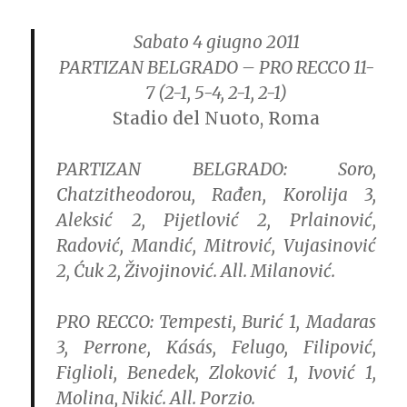
Sabato 4 giugno 2011
PARTIZAN BELGRADO – PRO RECCO 11-
7
(2-1, 5-4, 2-1, 2-1)
Stadio del Nuoto, Roma
PARTIZAN BELGRADO:
Soro,
Chatzitheodorou, Rađen, Korolija 3,
Aleksić 2, Pijetlović 2, Prlainović,
Radović, Mandić, Mitrović, Vujasinović
2, Ćuk 2, Živojinović. All. Milanović.
PRO RECCO:
Tempesti, Burić 1, Madaras
3, Perrone, Kásás, Felugo, Filipović,
Figlioli, Benedek, Zloković 1, Ivović 1,
Molina, Nikić. All. Porzio.