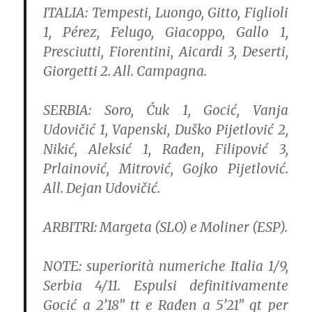
ITALIA:
Tempesti, Luongo, Gitto, Figlioli
1, Pérez, Felugo, Giacoppo, Gallo 1,
Presciutti, Fiorentini, Aicardi 3, Deserti,
Giorgetti 2. All. Campagna.
SERBIA:
Soro, Ćuk 1, Gocić, Vanja
Udovičić 1, Vapenski, Duško Pijetlović 2,
Nikić, Aleksić 1, Rađen, Filipović 3,
Prlainović, Mitrović, Gojko Pijetlović.
All. Dejan Udovičić.
ARBITRI:
Margeta (SLO) e Moliner (ESP).
NOTE:
superiorità numeriche Italia 1/9,
Serbia 4/11. Espulsi definitivamente
Gocić a 2’18” tt e Rađen a 5’21” qt per