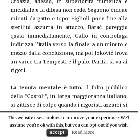
Croazia, adesso, in superiorità numerica è
micidiale e la difesa non cede. Seguono cinque
minuti da gatto e topo: Figlioli pone fine alla
sterilità azzurra in attacco, Barać pareggia
quasi immediatamente, Gallo in controfuga
indirizza l’Italia verso la finale, a un minuto e
mezzo dalla conclusione, ma poi Joković trova
un varco tra Tempesti e il palo. Parità: si va ai
rigori.
La tenuta mentale è tutto.
Il folto pubblico
della “Costoli”, in larga maggioranza italiano,
si zittisce di colpo quando i rigoristi azzurri si
presentano al limite dei cinque metri: la
This website uses cookies to improve your experience. We'll
concentrazione è altissima. E, diversamente
assume you're ok with this, but you can opt-out if you wish.
dalla gara con la Serbia, l’Italia non sbaglia un
Accept
Read More