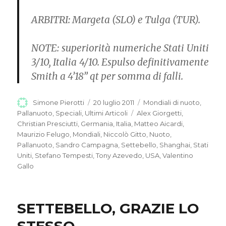
ARBITRI:
Margeta (SLO) e Tulga (TUR).
NOTE:
superiorità numeriche Stati Uniti
3/10, Italia 4/10. Espulso definitivamente
Smith a 4’18” qt per somma di falli.
Autore
Simone Pierotti
Pubblicato
20 luglio 2011
Categorie
Mondiali di nuoto
,
il
Pallanuoto
,
Speciali
,
Ultimi Articoli
Tag
Alex Giorgetti
,
Christian Presciutti
,
Germania
,
Italia
,
Matteo Aicardi
,
Maurizio Felugo
,
Mondiali
,
Niccolò Gitto
,
Nuoto
,
Pallanuoto
,
Sandro Campagna
,
Settebello
,
Shanghai
,
Stati
Uniti
,
Stefano Tempesti
,
Tony Azevedo
,
USA
,
Valentino
Gallo
SETTEBELLO, GRAZIE LO