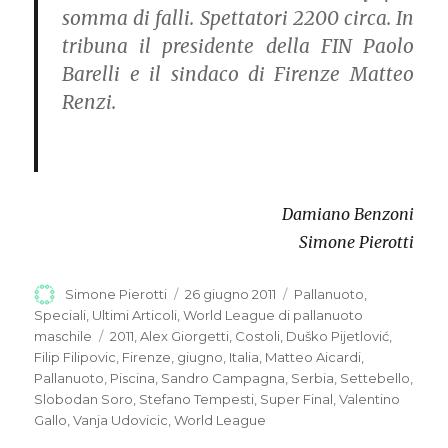
somma di falli. Spettatori 2200 circa. In
tribuna il presidente della FIN Paolo
Barelli e il sindaco di Firenze Matteo
Renzi.
Damiano Benzoni
Simone Pierotti
Autore
Simone Pierotti
Pubblicato
26 giugno 2011
Categorie
Pallanuoto
,
il
Speciali
,
Ultimi Articoli
,
World League di pallanuoto
maschile
Tag
2011
,
Alex Giorgetti
,
Costoli
,
Duško Pijetlović
,
Filip Filipovic
,
Firenze
,
giugno
,
Italia
,
Matteo Aicardi
,
Pallanuoto
,
Piscina
,
Sandro Campagna
,
Serbia
,
Settebello
,
Slobodan Soro
,
Stefano Tempesti
,
Super Final
,
Valentino
Gallo
,
Vanja Udovicic
,
World League