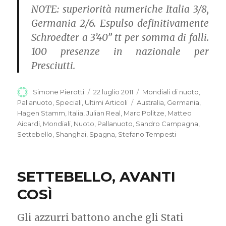
NOTE:
superiorità numeriche Italia 3/8,
Germania 2/6. Espulso definitivamente
Schroedter a 3’40” tt per somma di falli.
100 presenze in nazionale per
Presciutti.
Autore
Simone Pierotti
Pubblicato
22 luglio 2011
Categorie
Mondiali di nuoto
,
il
Pallanuoto
,
Speciali
,
Ultimi Articoli
Tag
Australia
,
Germania
,
Hagen Stamm
,
Italia
,
Julian Real
,
Marc Politze
,
Matteo
Aicardi
,
Mondiali
,
Nuoto
,
Pallanuoto
,
Sandro Campagna
,
Settebello
,
Shanghai
,
Spagna
,
Stefano Tempesti
SETTEBELLO, AVANTI
COSÌ
Gli azzurri battono anche gli Stati