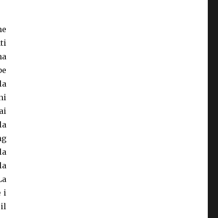
ne
ti
na
be
la
ni
ai
la
ng
la
la
La
 i
il