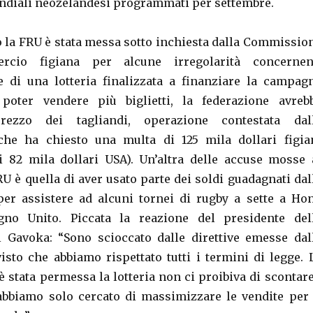
ndiali neozelandesi programmati per settembre.
o la FRU è stata messa sotto inchiesta dalla Commissio
cio figiana per alcune irregolarità concernen
e di una lotteria finalizzata a finanziare la campag
poter vendere più biglietti, la federazione avreb
rezzo dei tagliandi, operazione contestata dal
he ha chiesto una multa di 125 mila dollari figia
di 82 mila dollari USA). Un’altra delle accuse mosse 
U è quella di aver usato parte dei soldi guadagnati dal
per assistere ad alcuni tornei di rugby a sette a Ho
no Unito. Piccata la reazione del presidente del
l Gavoka: “Sono scioccato dalle direttive emesse dal
sto che abbiamo rispettato tutti i termini di legge. 
è stata permessa la lotteria non ci proibiva di scontare
i abbiamo solo cercato di massimizzare le vendite per 