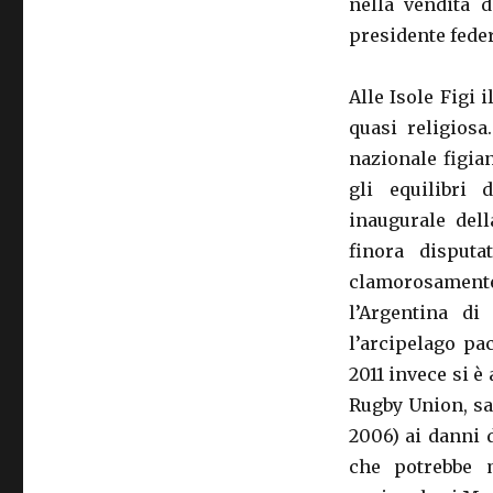
nella vendita d
presidente federa
Alle Isole Figi
quasi religiosa
nazionale figia
gli equilibri 
inaugurale del
finora disputa
clamorosamente
l’Argentina d
l’arcipelago pa
2011 invece si è
Rugby Union, sar
2006) ai danni d
che potrebbe m