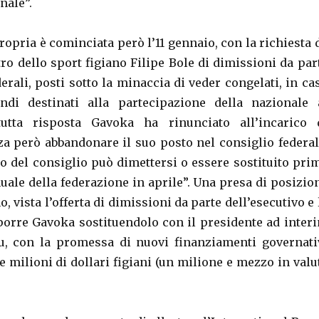
nale”.
propria è cominciata però l’11 gennaio, con la richiesta 
ro dello sport figiano Filipe Bole di dimissioni da par
derali, posti sotto la minaccia di veder congelati, in ca
ondi destinati alla partecipazione della nazionale 
utta risposta Gavoka ha rinunciato all’incarico 
za però abbandonare il suo posto nel consiglio federal
del consiglio può dimettersi o essere sostituito pri
uale della federazione in aprile”. Una presa di posizio
, vista l’offerta di dimissioni da parte dell’esecutivo e 
porre Gavoka sostituendolo con il presidente ad inter
u, con la promessa di nuovi finanziamenti governati
tre milioni di dollari figiani (un milione e mezzo in valu