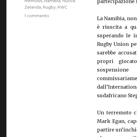
minnows
,
Namibia
,
Nuova
partecipazione 
Zelanda
,
Rugby
,
RWC
1 commento
su
La Namibia, nono
IL
è riuscita a qu
COMMODORO
BAINIMARAMA,
superando le i
GOLPISTA
Rugby Union pe
OVALE
sarebbe accusat
propri giocat
sospensione
commissariam
dall’Internatio
sudafricano Ste
Un terremoto c
Mark Egan, capo
partire un’inchi