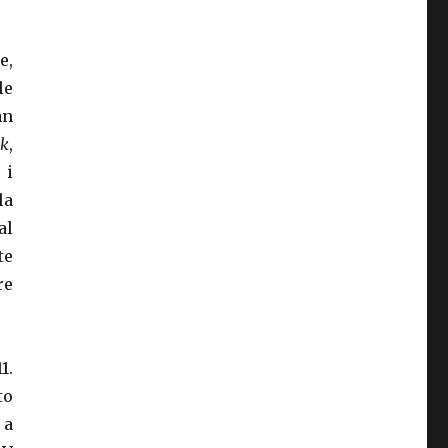
e,
le
an
k
,
 i
la
al
te
re
1.
to
 a