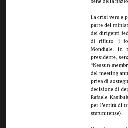
bene della nazio
La crisi vera e 
parte del minist
dei dirigenti fe
di rifiuto, i f
Mondiale. In t
presidente, sen
“Nessun membro 
del meeting ann
priva di sostegno
decisione di de
Rafaele Kasibul
per l’entità di 
statunitense).