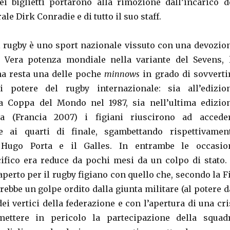
ei biglietti portarono alla rimozione dall’incarico d
le Dirk Conradie e di tutto il suo staff.
 il rugby è uno sport nazionale vissuto con una devozio
. Vera potenza mondiale nella variante del Sevens, 
na resta una delle poche
minnows
in grado di sovverti
di potere del rugby internazionale: sia all’edizio
la Coppa del Mondo nel 1987, sia nell’ultima edizio
ta (Francia 2007) i figiani riuscirono ad accede
 ai quarti di finale, sgambettando rispettivamen
i Hugo Porta e il Galles. In entrambe le occasio
cifico era reduce da pochi mesi da un colpo di stato. 
 aperto per il rugby figiano con quello che, secondo la Fi
ebbe un golpe ordito dalla giunta militare (al potere d
ei vertici della federazione e con l’apertura di una cri
ettere in pericolo la partecipazione della squad