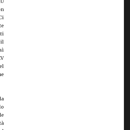
RU
on
Ci
te
ti
il
sì
XV
el
he
la
lo
le
tà