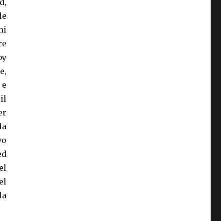
d,
le
ni
re
by
e,
 e
il
er
la
vo
ed
el
el
la