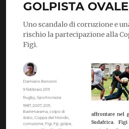
GOLPISTA OVALE
Uno scandalo di corruzione e una
rischio la partecipazione alla C
Figi.
Autore
Damiano Benzoni
Pubblicato
9 febbraio 2011
il
Categorie
Rugby
,
Sportocrazia
Tag
1987
,
2007
,
2011
,
Bainimarama
,
colpo di
affrontare nel 
stato
,
Coppa del Mondo
,
Sudafrica. Fi
corruzione
,
Figi
,
Fiji
,
golpe
,