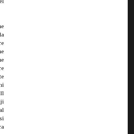
el
ne
la
re
ne
ne
re
te
ni
Il
ji
al
si
ra