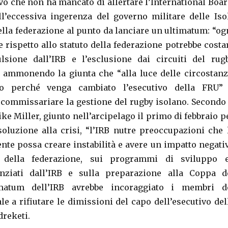
vo che non ha mancato di allertare l’International Boar
l’eccessiva ingerenza del governo militare delle Iso
della federazione al punto da lanciare un ultimatum: “og
 rispetto allo statuto della federazione potrebbe costa
ulsione dall’IRB e l’esclusione dai circuiti del rug
, ammonendo la giunta che “alla luce delle circostanz
o perché venga cambiato l’esecutivo della FRU”
commissariare la gestione del rugby isolano. Secondo 
ke Miller, giunto nell’arcipelago il primo di febbraio p
oluzione alla crisi, “l’IRB nutre preoccupazioni che 
ente possa creare instabilità e avere un impatto negati
e della federazione, sui programmi di sviluppo 
anziati dall’IRB e sulla preparazione alla Coppa d
imatum dell’IRB avrebbe incoraggiato i membri d
le a rifiutare le dimissioni del capo dell’esecutivo del
reketi.