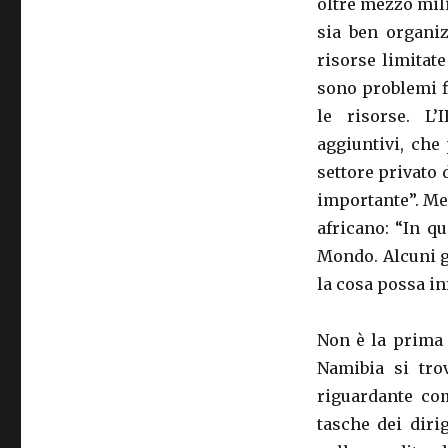
oltre mezzo mil
sia ben organi
risorse limitat
sono problemi f
le risorse. L
aggiuntivi, che
settore privato 
importante”. Men
africano: “In 
Mondo. Alcuni g
la cosa possa in
Non è la prima 
Namibia si tro
riguardante com
tasche dei diri