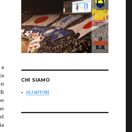
 a
ta
CHI SIAMO
in
di
GLI AUTORI
po
no
el
ia