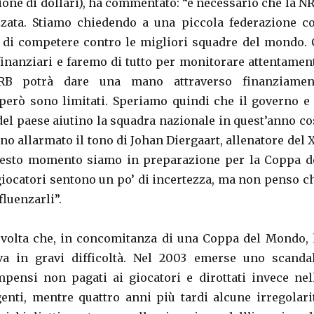
ione di dollari), ha commentato: “è necessario che la N
zzata. Stiamo chiedendo a una piccola federazione c
e di competere contro le migliori squadre del mondo. 
inanziari e faremo di tutto per monitorare attentamen
’IRB potrà dare una mano attraverso finanziamen
 però sono limitati. Speriamo quindi che il governo e 
del paese aiutino la squadra nazionale in quest’anno co
o allarmato il tono di Johan Diergaart, allenatore del 
questo momento siamo in preparazione per la Coppa d
iocatori sentono un po’ di incertezza, ma non penso c
fluenzarli”.
volta che, in concomitanza di una Coppa del Mondo, 
va in gravi difficoltà. Nel 2003 emerse uno scanda
pensi non pagati ai giocatori e dirottati invece nel
genti, mentre quattro anni più tardi alcune irregolari