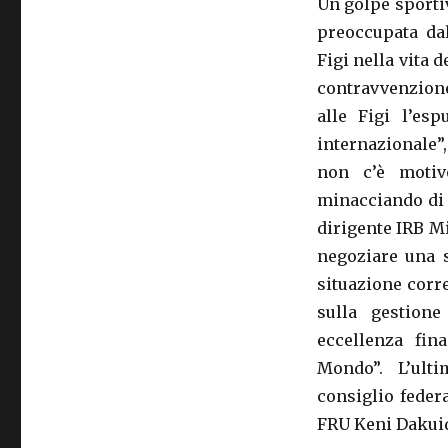
Un golpe sporti
preoccupata dal
Figi nella vita 
contravvenzione
alle Figi l’esp
internazionale”
non c’è motiv
minacciando di 
dirigente IRB Mi
negoziare una s
situazione corr
sulla gestion
eccellenza fin
Mondo”. L’ult
consiglio federa
FRU Keni Dakuid