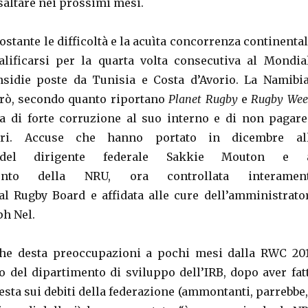
saltare nei prossimi mesi.
stante le difficoltà e la acuìta concorrenza continental
alificarsi per la quarta volta consecutiva al Mondia
nsidie poste da Tunisia e Costa d’Avorio. La Namibi
rò, secondo quanto riportano
Planet Rugby
e
Rugby Wee
a di forte corruzione al suo interno e di non pagare
ori. Accuse che hanno portato in dicembre al
 del dirigente federale Sakkie Mouton e 
ento della NRU, ora controllata interamen
nal Rugby Board e affidata alle cure dell’amministrato
ph Nel.
he desta preoccupazioni a pochi mesi dalla RWC 201
 del dipartimento di sviluppo dell’IRB, dopo aver fat
esta sui debiti della federazione (ammontanti, parrebbe,