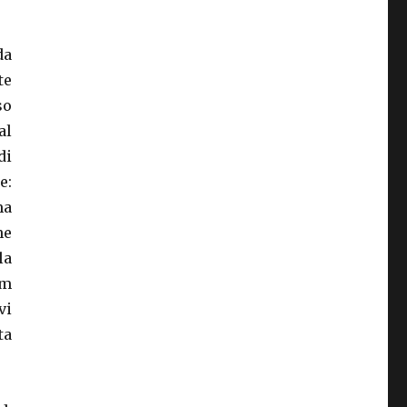
da
te
so
al
di
e:
ma
ne
la
im
vi
ta