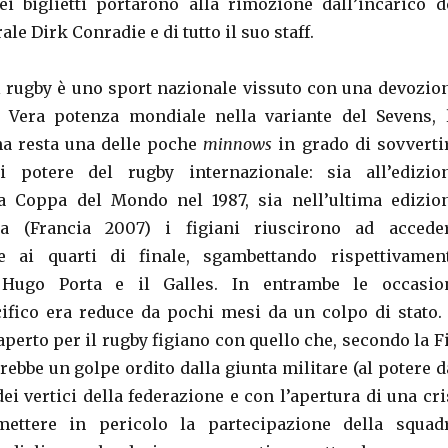
ei biglietti portarono alla rimozione dall’incarico d
le Dirk Conradie e di tutto il suo staff.
 il rugby è uno sport nazionale vissuto con una devozio
. Vera potenza mondiale nella variante del Sevens, 
na resta una delle poche
minnows
in grado di sovverti
di potere del rugby internazionale: sia all’edizio
la Coppa del Mondo nel 1987, sia nell’ultima edizio
ta (Francia 2007) i figiani riuscirono ad accede
 ai quarti di finale, sgambettando rispettivamen
i Hugo Porta e il Galles. In entrambe le occasio
cifico era reduce da pochi mesi da un colpo di stato. 
 aperto per il rugby figiano con quello che, secondo la Fi
ebbe un golpe ordito dalla giunta militare (al potere d
ei vertici della federazione e con l’apertura di una cri
ettere in pericolo la partecipazione della squad