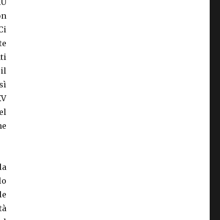
RU
on
Ci
te
ti
il
sì
XV
el
he
la
lo
le
tà