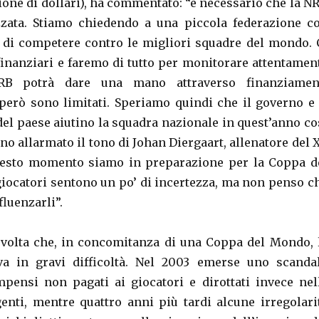
ione di dollari), ha commentato: “è necessario che la N
zzata. Stiamo chiedendo a una piccola federazione c
e di competere contro le migliori squadre del mondo. 
inanziari e faremo di tutto per monitorare attentamen
’IRB potrà dare una mano attraverso finanziamen
 però sono limitati. Speriamo quindi che il governo e 
del paese aiutino la squadra nazionale in quest’anno co
o allarmato il tono di Johan Diergaart, allenatore del 
questo momento siamo in preparazione per la Coppa d
iocatori sentono un po’ di incertezza, ma non penso c
fluenzarli”.
volta che, in concomitanza di una Coppa del Mondo, 
va in gravi difficoltà. Nel 2003 emerse uno scanda
pensi non pagati ai giocatori e dirottati invece nel
genti, mentre quattro anni più tardi alcune irregolari