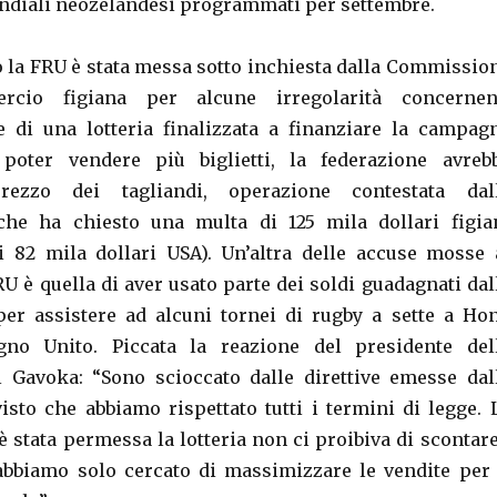
ndiali neozelandesi programmati per settembre.
o la FRU è stata messa sotto inchiesta dalla Commissio
cio figiana per alcune irregolarità concernen
e di una lotteria finalizzata a finanziare la campag
poter vendere più biglietti, la federazione avreb
rezzo dei tagliandi, operazione contestata dal
he ha chiesto una multa di 125 mila dollari figia
di 82 mila dollari USA). Un’altra delle accuse mosse 
U è quella di aver usato parte dei soldi guadagnati dal
per assistere ad alcuni tornei di rugby a sette a Ho
no Unito. Piccata la reazione del presidente del
l Gavoka: “Sono scioccato dalle direttive emesse dal
sto che abbiamo rispettato tutti i termini di legge. 
è stata permessa la lotteria non ci proibiva di scontare
i abbiamo solo cercato di massimizzare le vendite per 