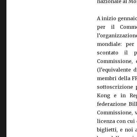
nazionale ai Mo
A inizio gennai
per il Commer
l’organizzazion
mondiale: per 
scontato il p
Commissione, c
(l’equivalente 
membri della FR
sottoscrizione 
Kong e in Reg
federazione Bil
Commissione, vi
licenza con cui 
biglietti, e no