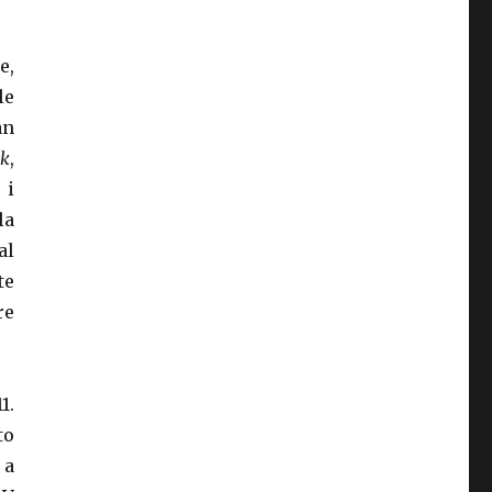
e,
le
an
k
,
 i
la
al
te
re
1.
to
 a