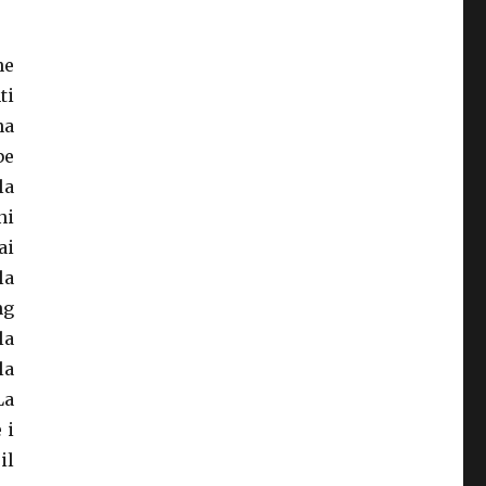
ne
ti
na
be
la
ni
ai
la
ng
la
la
La
 i
il