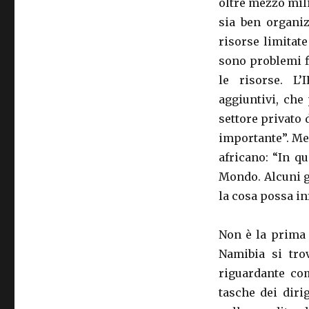
oltre mezzo mil
sia ben organi
risorse limitat
sono problemi f
le risorse. L
aggiuntivi, che
settore privato 
importante”. Men
africano: “In 
Mondo. Alcuni g
la cosa possa in
Non è la prima 
Namibia si tro
riguardante com
tasche dei diri