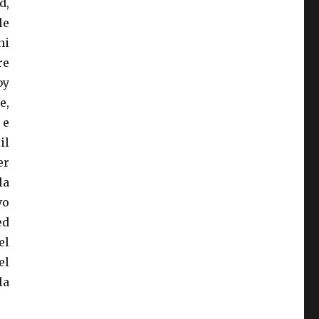
d,
le
ni
re
by
e,
 e
il
er
la
vo
ed
el
el
la