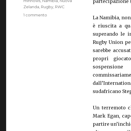
minnows
,
Namibia
,
Nuova
partecipazione 
Zelanda
,
Rugby
,
RWC
1 commento
su
La Namibia, nono
IL
è riuscita a qu
COMMODORO
BAINIMARAMA,
superando le i
GOLPISTA
Rugby Union pe
OVALE
sarebbe accusat
propri giocat
sospensione
commissariam
dall’Internatio
sudafricano Ste
Un terremoto c
Mark Egan, capo
partire un’inchi