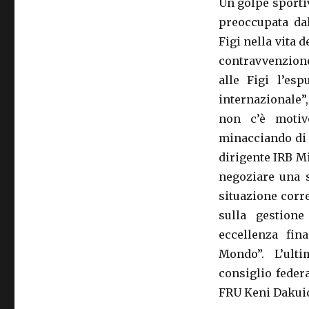
Un golpe sporti
preoccupata dal
Figi nella vita 
contravvenzione
alle Figi l’esp
internazionale”
non c’è motiv
minacciando di 
dirigente IRB Mi
negoziare una s
situazione corr
sulla gestion
eccellenza fin
Mondo”. L’ult
consiglio federa
FRU Keni Dakuid