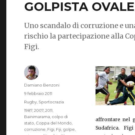
GOLPISTA OVALE
Uno scandalo di corruzione e una
rischio la partecipazione alla C
Figi.
Autore
Damiano Benzoni
Pubblicato
9 febbraio 2011
il
Categorie
Rugby
,
Sportocrazia
Tag
1987
,
2007
,
2011
,
Bainimarama
,
colpo di
affrontare nel 
stato
,
Coppa del Mondo
,
Sudafrica. Fi
corruzione
,
Figi
,
Fiji
,
golpe
,