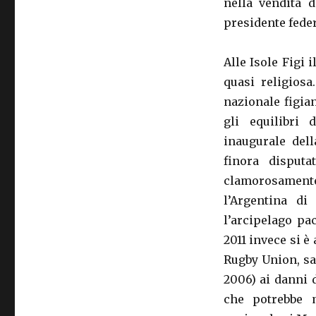
nella vendita d
presidente federa
Alle Isole Figi
quasi religiosa
nazionale figia
gli equilibri 
inaugurale del
finora disputa
clamorosamente
l’Argentina d
l’arcipelago pa
2011 invece si è
Rugby Union, sar
2006) ai danni d
che potrebbe m