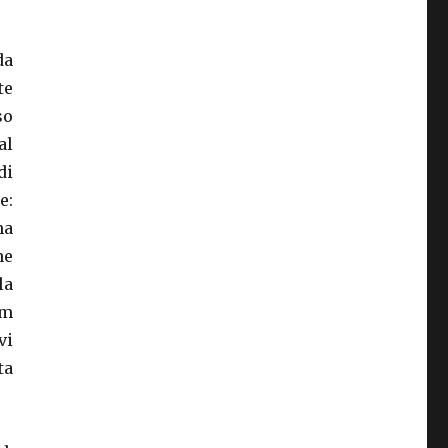
da
te
so
al
di
e:
ma
ne
la
im
vi
ta