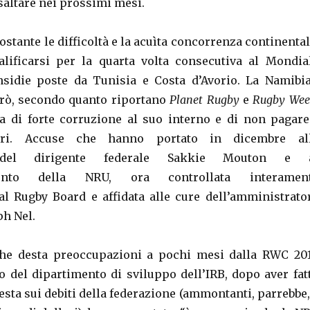
saltare nei prossimi mesi.
stante le difficoltà e la acuìta concorrenza continental
alificarsi per la quarta volta consecutiva al Mondia
nsidie poste da Tunisia e Costa d’Avorio. La Namibi
rò, secondo quanto riportano
Planet Rugby
e
Rugby Wee
a di forte corruzione al suo interno e di non pagare
ori. Accuse che hanno portato in dicembre al
 del dirigente federale Sakkie Mouton e 
ento della NRU, ora controllata interamen
nal Rugby Board e affidata alle cure dell’amministrato
ph Nel.
he desta preoccupazioni a pochi mesi dalla RWC 201
 del dipartimento di sviluppo dell’IRB, dopo aver fat
esta sui debiti della federazione (ammontanti, parrebbe,