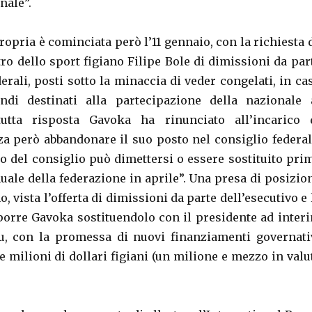
nale”.
propria è cominciata però l’11 gennaio, con la richiesta 
ro dello sport figiano Filipe Bole di dimissioni da par
derali, posti sotto la minaccia di veder congelati, in ca
ondi destinati alla partecipazione della nazionale 
utta risposta Gavoka ha rinunciato all’incarico 
za però abbandonare il suo posto nel consiglio federal
del consiglio può dimettersi o essere sostituito pri
uale della federazione in aprile”. Una presa di posizio
, vista l’offerta di dimissioni da parte dell’esecutivo e 
porre Gavoka sostituendolo con il presidente ad inter
u, con la promessa di nuovi finanziamenti governati
tre milioni di dollari figiani (un milione e mezzo in valu