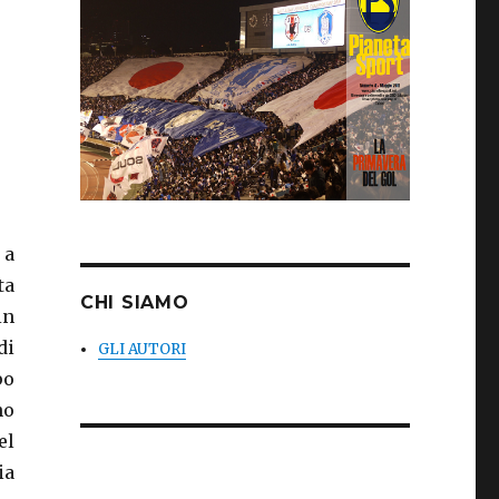
 a
ta
CHI SIAMO
in
di
GLI AUTORI
po
no
el
ia