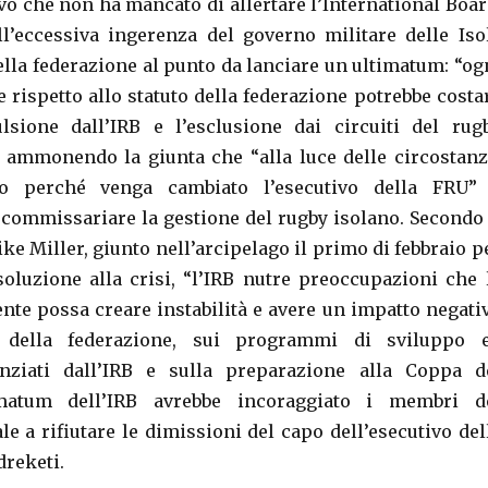
vo che non ha mancato di allertare l’International Boar
l’eccessiva ingerenza del governo militare delle Iso
della federazione al punto da lanciare un ultimatum: “og
 rispetto allo statuto della federazione potrebbe costa
ulsione dall’IRB e l’esclusione dai circuiti del rug
, ammonendo la giunta che “alla luce delle circostanz
o perché venga cambiato l’esecutivo della FRU”
commissariare la gestione del rugby isolano. Secondo 
ke Miller, giunto nell’arcipelago il primo di febbraio p
oluzione alla crisi, “l’IRB nutre preoccupazioni che 
ente possa creare instabilità e avere un impatto negati
e della federazione, sui programmi di sviluppo 
anziati dall’IRB e sulla preparazione alla Coppa d
imatum dell’IRB avrebbe incoraggiato i membri d
le a rifiutare le dimissioni del capo dell’esecutivo del
reketi.