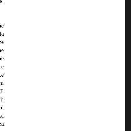
el
ne
la
re
ne
ne
re
te
ni
Il
ji
al
si
ra