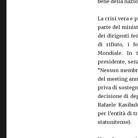
bene della nazio
La crisi vera e 
parte del minist
dei dirigenti fe
di rifiuto, i f
Mondiale. In t
presidente, sen
“Nessun membro 
del meeting ann
priva di sostegno
decisione di de
Rafaele Kasibul
per l’entità di 
statunitense).