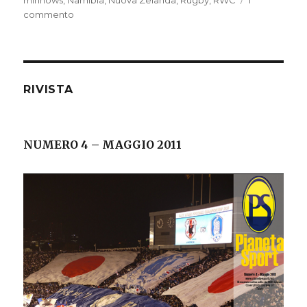
minnows
,
Namibia
,
Nuova Zelanda
,
Rugby
,
RWC
1
commento
su
IL
COMMODORO
BAINIMARAMA,
GOLPISTA
OVALE
RIVISTA
NUMERO 4 – MAGGIO 2011