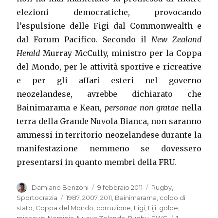
elezioni democratiche, provocando
l’espulsione delle Figi dal Commonwealth e
dal Forum Pacifico. Secondo il
New Zealand
Herald
Murray McCully, ministro per la Coppa
del Mondo, per le attività sportive e ricreative
e per gli affari esteri nel governo
neozelandese, avrebbe dichiarato che
Bainimarama e Kean,
personae non gratae
nella
terra della Grande Nuvola Bianca, non saranno
ammessi in territorio neozelandese durante la
manifestazione nemmeno se dovessero
presentarsi in quanto membri della FRU.
Autore
Damiano Benzoni
Pubblicato
9 febbraio 2011
Categorie
Rugby
,
il
Sportocrazia
Tag
1987
,
2007
,
2011
,
Bainimarama
,
colpo di
stato
,
Coppa del Mondo
,
corruzione
,
Figi
,
Fiji
,
golpe
,