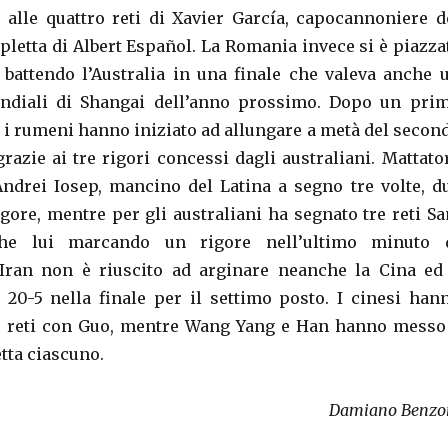
ie alle quattro reti di Xavier García, capocannoniere d
ripletta di Albert Español. La Romania invece si è piazza
 battendo l’Australia in una finale che valeva anche 
ndiali di Shangai dell’anno prossimo. Dopo un pri
, i rumeni hanno iniziato ad allungare a metà del secon
razie ai tre rigori concessi dagli australiani. Mattato
Andrei Iosep, mancino del Latina a segno tre volte, d
igore, mentre per gli australiani ha segnato tre reti S
he lui marcando un rigore nell’ultimo minuto 
l’Iran non è riuscito ad arginare neanche la Cina ed
o 20-5 nella finale per il settimo posto. I cinesi han
o reti con Guo, mentre Wang Yang e Han hanno messo
tta ciascuno.
Damiano Benzo