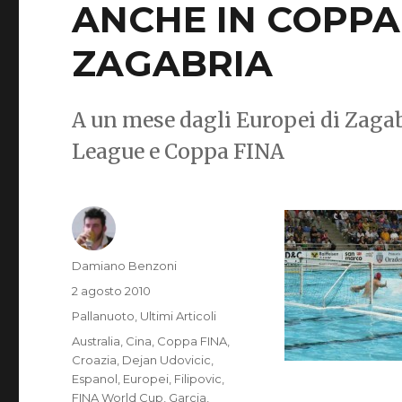
ANCHE IN COPPA
ZAGABRIA
A un mese dagli Europei di Zagabr
League e Coppa FINA
Autore
Damiano Benzoni
Pubblicato
2 agosto 2010
il
Categorie
Pallanuoto
,
Ultimi Articoli
Tag
Australia
,
Cina
,
Coppa FINA
,
Croazia
,
Dejan Udovicic
,
Espanol
,
Europei
,
Filipovic
,
FINA World Cup
,
Garcia
,