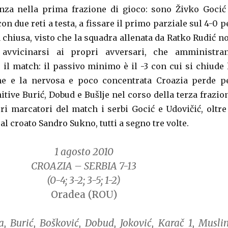
enza nella prima frazione di gioco: sono Živko Gocić
on due reti a testa, a fissare il primo parziale sul 4-0 p
ta chiusa, visto che la squadra allenata da Ratko Rudić n
 avvicinarsi ai propri avversari, che amministra
 il match: il passivo minimo è il -3 con cui si chiude 
ne e la nervosa e poco concentrata Croazia perde p
itive Burić, Dobud e Bušlje nel corso della terza frazio
ori marcatori del match i serbi Gocić e Udovičić, oltre
 al croato Sandro Sukno, tutti a segno tre volte.
1 agosto 2010
CROAZIA – SERBIA 7-13
(0-4; 3-2; 3-5; 1-2)
Oradea (ROU)
, Burić, Bošković, Dobud, Joković, Karač 1, Musli