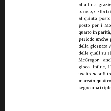
alla fine, graz
torneo, e alla t
al quinto posto
posto per i Mo
quarto in parità
periodo anche g
della giornata 
delle quali su r
McGregor, anc
gioco. Infine, 
uscito sconfitt
marcato quattr
segno una triple