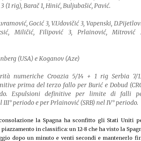
3 (1 rig), Barač 1, Hinić, Buljubašić, Pavić.
vramović, Gocić 3, V.Udovičić 3, Vapenski, D.Pijetlov
sić, Miličić, Filipović 3, Prlainović, Mitrović 
nberg (USA) e Koganov (Aze)
rità numeriche Croazia 5/14 + 1 rig Serbia 7/1
initive prima del terzo fallo per Burić e Dobud (CR
odo. Espulsioni definitive per limite di falli p
l III° periodo e per Prlainović (SRB) nel IV° periodo.
 consolazione la Spagna ha sconfitto gli Stati Uniti p
o piazzamento in classifica: un 12-8 che ha visto la Spag
aggio dopo un minuto e venti secondi e mantenerlo fi