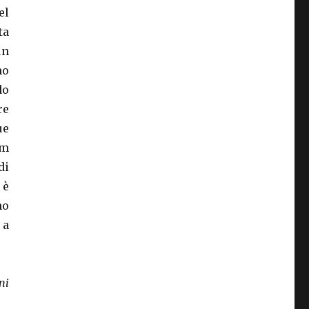
el
ta
un
mo
do
re
ue
am
di
 è
no
 a
ni