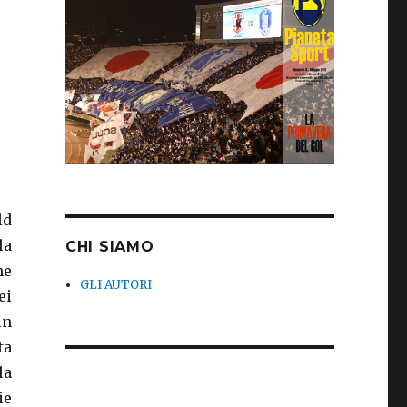
ld
la
CHI SIAMO
he
GLI AUTORI
ei
un
ta
la
ie