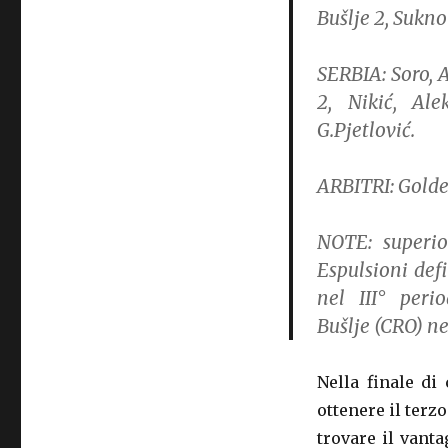
Bušlje 2, Sukno 
SERBIA:
Soro, A
2, Nikić, Alek
G.Pjetlović.
ARBITRI:
Golde
NOTE:
superio
Espulsioni def
nel III° peri
Bušlje (CRO) ne
Nella finale di
ottenere il terz
trovare il vant