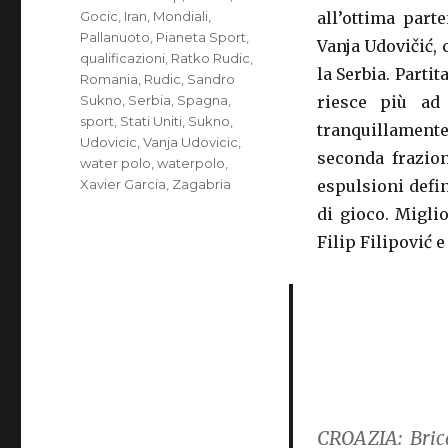
Gocic
,
Iran
,
Mondiali
,
all’ottima part
Pallanuoto
,
Pianeta Sport
,
Vanja Udovičić, c
qualificazioni
,
Ratko Rudic
,
la Serbia. Parti
Romania
,
Rudic
,
Sandro
Sukno
,
Serbia
,
Spagna
,
riesce più ad
sport
,
Stati Uniti
,
Sukno
,
tranquillamente
Udovicic
,
Vanja Udovicic
,
seconda frazio
water polo
,
waterpolo
,
Xavier Garcia
,
Zagabria
espulsioni defin
di gioco. Migli
Filip Filipović e
CROAZIA:
Brica