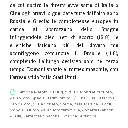
da cui uscirà la diretta avversaria di Italia o
Cina agli ottavi, a guardare tutte dall’alto sono
Russia e Grecia: le campionesse europee in
carica si sbarazzano della Spagna
infliggendole dieci reti di scarto (18-8), le
elleniche faticano più del dovuto ma
sconfiggono comunque il Brasile (11-8),
compiendo l’allungo decisivo solo nel terzo
tempo. Domani spazio al torneo maschile, con
l’attesa sfida Italia-Stati Uniti.
Autore
Simone Pierotti
Pubblicato
19 luglio 2011
Categorie
Mondiali di nuoto
,
il
Pallanuoto
,
Speciali
,
Ultimi Articoli
Tag
Cina
,
Elisa Casanova
,
Fabio Conti
,
Giulia Gorlero
,
Grecia
,
Italia
,
Martina Savioli
,
Mondiali
,
Nuoto
,
Pallanuoto femminile
,
Roberta Bianconi
,
Russia
,
Setterosa
,
Shanghai
,
Spagna
,
Sudafrica