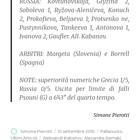
RUSSIA:
Kovtunovskaja, Glyzina 2,
Soboleva 1, Ryžova-Aleničeva, Konuch
2, Prokofieva, Beljaeva 1; Protsenko ne,
Pustynnikova, Tankeeva 1, Antonova 1,
Ivanova 2, Gaufler. All. Kabanov.
ARBITRI:
Margeta (Slovenia) e Borrell
(Spagna)
NOTE:
superiorità numeriche Grecia 1/5,
Russia 0/5. Uscita per limite di falli
Psouni (G) a 6’43” del quarto tempo.
Simone Pierotti
Autore
Simone Pierotti
Pubblicato
10 settembre 2010
Categorie
Pallanuoto
,
il
Ultimi Articoli
Tag
Aleksandr Kabanov
,
Alexandra Asimaki
,