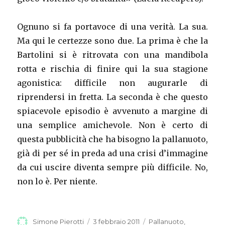
Ognuno si fa portavoce di una verità. La sua.
Ma qui le certezze sono due. La prima è che la
Bartolini si è ritrovata con una mandibola
rotta e rischia di finire qui la sua stagione
agonistica: difficile non augurarle di
riprendersi in fretta. La seconda è che questo
spiacevole episodio è avvenuto a margine di
una semplice amichevole. Non è certo di
questa pubblicità che ha bisogno la pallanuoto,
già di per sé in preda ad una crisi d’immagine
da cui uscire diventa sempre più difficile. No,
non lo è. Per niente.
Autore
Simone Pierotti
Pubblicato
3 febbraio 2011
Categorie
Pallanuoto
,