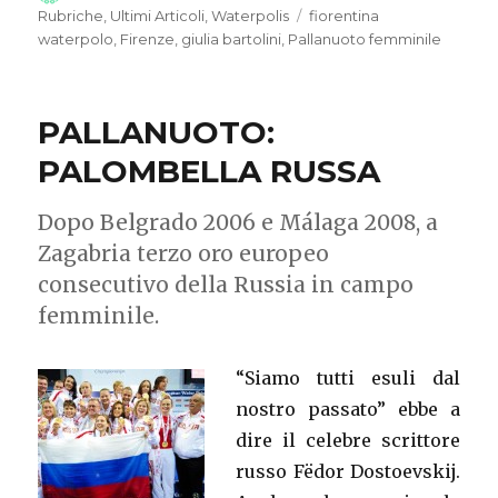
il
Rubriche
,
Ultimi Articoli
,
Waterpolis
Tag
fiorentina
waterpolo
,
Firenze
,
giulia bartolini
,
Pallanuoto femminile
PALLANUOTO:
PALOMBELLA RUSSA
Dopo Belgrado 2006 e Málaga 2008, a
Zagabria terzo oro europeo
consecutivo della Russia in campo
femminile.
“Siamo tutti esuli dal
nostro passato” ebbe a
dire il celebre scrittore
russo Fëdor Dostoevskij.