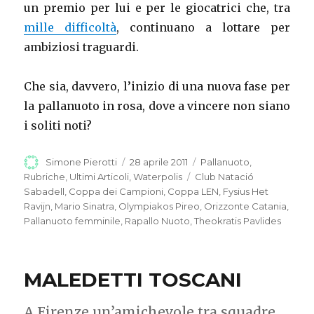
un premio per lui e per le giocatrici che, tra
mille difficoltà
, continuano a lottare per
ambiziosi traguardi.
Che sia, davvero, l’inizio di una nuova fase per
la pallanuoto in rosa, dove a vincere non siano
i soliti noti?
Autore
Simone Pierotti
Pubblicato
28 aprile 2011
Categorie
Pallanuoto
,
il
Rubriche
,
Ultimi Articoli
,
Waterpolis
Tag
Club Natació
Sabadell
,
Coppa dei Campioni
,
Coppa LEN
,
Fysius Het
Ravijn
,
Mario Sinatra
,
Olympiakos Pireo
,
Orizzonte Catania
,
Pallanuoto femminile
,
Rapallo Nuoto
,
Theokratis Pavlides
MALEDETTI TOSCANI
A Firenze un’amichevole tra squadre