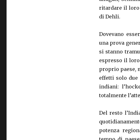
ritardare il lo
di Dehli.
Dovevano esser
una prova genera
si stanno tramu
espresso il lor
proprio paese, 
effetti solo du
indiani: l’hock
totalmente l’att
Del resto l’Ind
quotidianament
potenza region
tempo di paese 