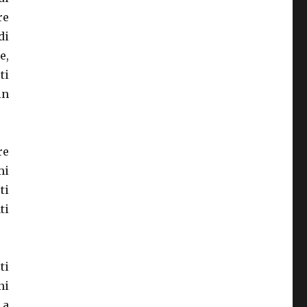
re
di
e,
ti
in
re
mi
ti
ti
ti
ni
 a