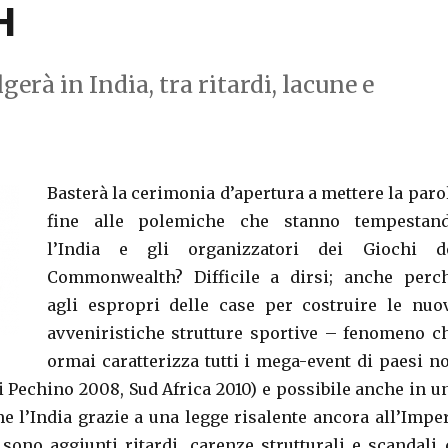
H
gerà in India, tra ritardi, lacune e
Basterà la cerimonia d’apertura a mettere la paro
fine alle polemiche che stanno tempestan
l’India e gli organizzatori dei Giochi d
Commonwealth? Difficile a dirsi; anche perc
agli espropri delle case per costruire le nuo
avveniristiche strutture sportive – fenomeno c
ormai caratterizza tutti i mega-event di paesi n
i Pechino 2008, Sud Africa 2010) e possibile anche in u
 l’India grazie a una legge risalente ancora all’Impe
 sono aggiunti ritardi, carenze strutturali e scandali 