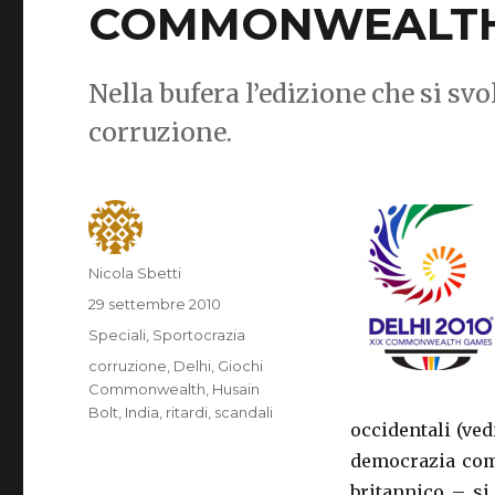
COMMONWEALT
Nella bufera l’edizione che si svol
corruzione.
Autore
Nicola Sbetti
Pubblicato
29 settembre 2010
il
Categorie
Speciali
,
Sportocrazia
Tag
corruzione
,
Delhi
,
Giochi
Commonwealth
,
Husain
Bolt
,
India
,
ritardi
,
scandali
occidentali (ved
democrazia come
britannico – si