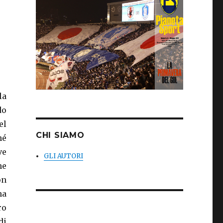
la
do
el
CHI SIAMO
hé
ve
GLI AUTORI
he
on
na
ro
di