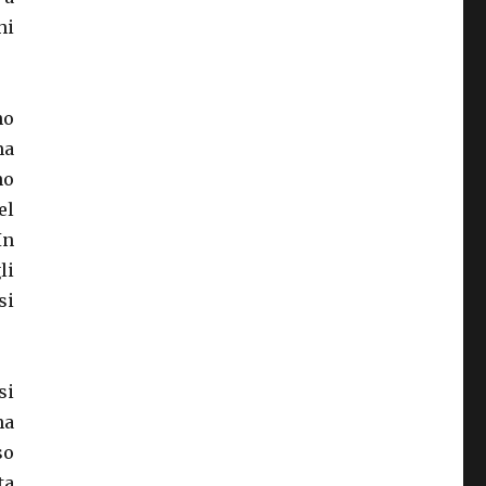
hi
no
ma
no
el
In
li
si
si
na
so
ta