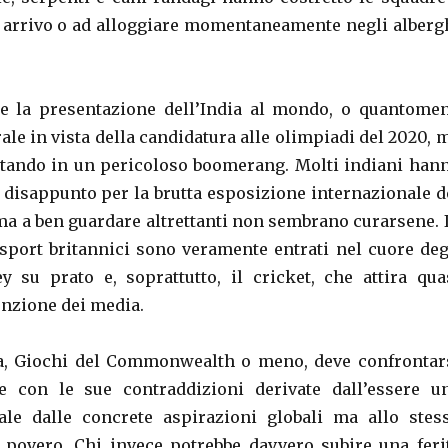
ro arrivo o ad alloggiare momentaneamente negli alberg
e la presentazione dell’India al mondo, o quantome
le in vista della candidatura alle olimpiadi del 2020, 
tando in un pericoloso boomerang. Molti indiani han
o disappunto per la brutta esposizione internazionale d
ma a ben guardare altrettanti non sembrano curarsene. 
e sport britannici sono veramente entrati nel cuore deg
ey su prato e, soprattutto, il cricket, che attira qua
enzione dei media.
ia, Giochi del Commonwealth o meno, deve confrontar
e con le sue contraddizioni derivate dall’essere u
ale dalle concrete aspirazioni globali ma allo stes
povero. Chi invece potrebbe davvero subire una feri