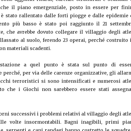
che il piano emergenziale, posto in essere per fini
 è stato rallentato dalle forti piogge e dalle epidemie 
ento più basso è stato poi raggiunto il 21 settembr
, che avrebbe dovuto collegare il villaggio degli atle
ollassato al suolo, ferendo 23 operai, perché costruito 
con materiali scadenti.
estazione a quel punto è stata sul punto di esse
 perché, per via delle carenze organizzative, gli allar
acchi terroristici si sono intensificati e numerosi atle
to che i Giochi non sarebbero essere stati assegna
rni successivi i problemi relativi al villaggio degli atle
le volte insormontabili. Bagni inagibili, primi pia
ie, serpenti e cani randagi hanno costretto le squadre