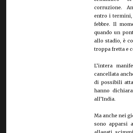
corruzione. An
entro i termini,
febbre. Il mom
quando un ponte
allo stadio, è c
troppa fretta e 
L’intera manif
cancellata anche
di possibili att
hanno dichiara
all’India.
Ma anche nei gio
sono apparsi al
allagati, scimm