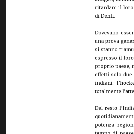
ritardare il lo
di Dehli.
Dovevano esser
una prova genera
si stanno tramu
espresso il lor
proprio paese, 
effetti solo du
indiani: l’hock
totalmente l’att
Del resto l’Ind
quotidianament
potenza region
tempo di paese 