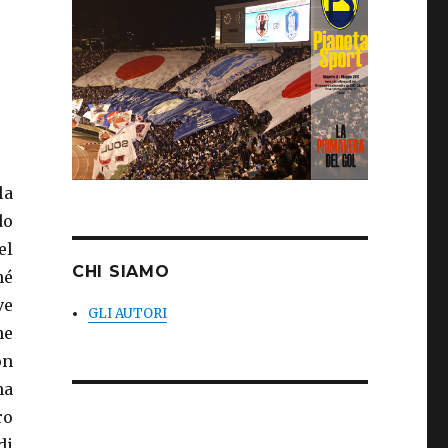
la
do
el
CHI SIAMO
hé
ve
GLI AUTORI
he
on
na
ro
di