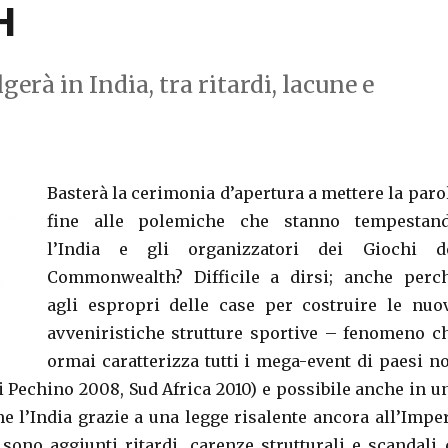
H
gerà in India, tra ritardi, lacune e
Basterà la cerimonia d’apertura a mettere la paro
fine alle polemiche che stanno tempestan
l’India e gli organizzatori dei Giochi d
Commonwealth? Difficile a dirsi; anche perc
agli espropri delle case per costruire le nuo
avveniristiche strutture sportive – fenomeno c
ormai caratterizza tutti i mega-event di paesi n
i Pechino 2008, Sud Africa 2010) e possibile anche in u
 l’India grazie a una legge risalente ancora all’Impe
 sono aggiunti ritardi, carenze strutturali e scandali 