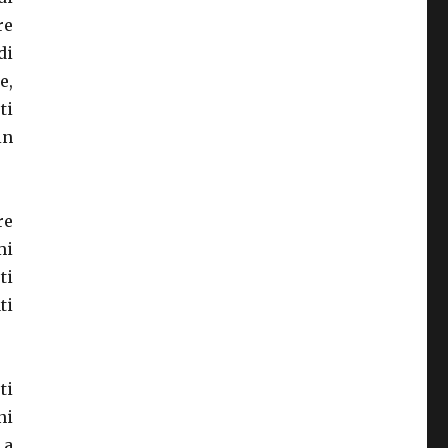
re
di
e,
ti
in
re
mi
ti
ti
ti
ni
 a