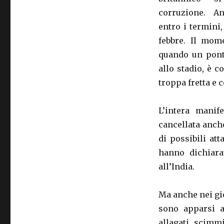
corruzione. An
entro i termini,
febbre. Il mom
quando un ponte
allo stadio, è c
troppa fretta e 
L’intera manif
cancellata anche
di possibili att
hanno dichiara
all’India.
Ma anche nei gio
sono apparsi al
allagati, scimm