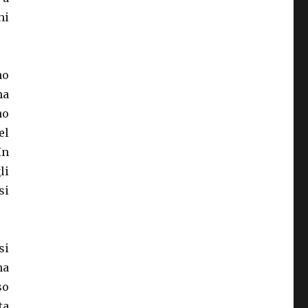
hi
no
ma
no
el
In
li
si
si
na
so
ta