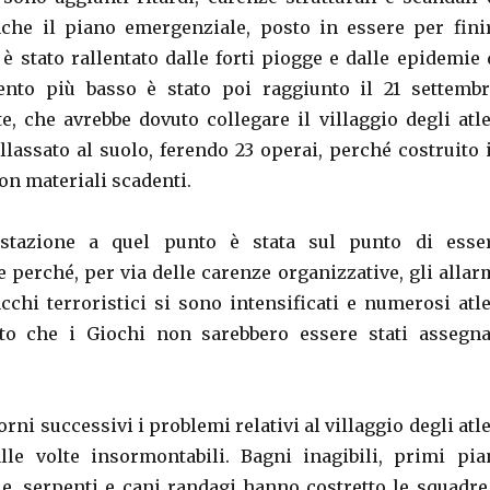
che il piano emergenziale, posto in essere per fini
 è stato rallentato dalle forti piogge e dalle epidemie 
ento più basso è stato poi raggiunto il 21 settembr
, che avrebbe dovuto collegare il villaggio degli atle
ollassato al suolo, ferendo 23 operai, perché costruito 
con materiali scadenti.
estazione a quel punto è stata sul punto di esse
 perché, per via delle carenze organizzative, gli allar
acchi terroristici si sono intensificati e numerosi atle
to che i Giochi non sarebbero essere stati assegna
rni successivi i problemi relativi al villaggio degli atle
le volte insormontabili. Bagni inagibili, primi pia
ie, serpenti e cani randagi hanno costretto le squadre