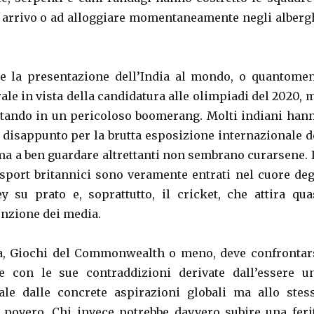
ro arrivo o ad alloggiare momentaneamente negli alberg
e la presentazione dell’India al mondo, o quantome
le in vista della candidatura alle olimpiadi del 2020, 
tando in un pericoloso boomerang. Molti indiani han
o disappunto per la brutta esposizione internazionale d
ma a ben guardare altrettanti non sembrano curarsene. 
e sport britannici sono veramente entrati nel cuore deg
ey su prato e, soprattutto, il cricket, che attira qua
enzione dei media.
ia, Giochi del Commonwealth o meno, deve confrontar
e con le sue contraddizioni derivate dall’essere u
ale dalle concrete aspirazioni globali ma allo stes
povero. Chi invece potrebbe davvero subire una feri