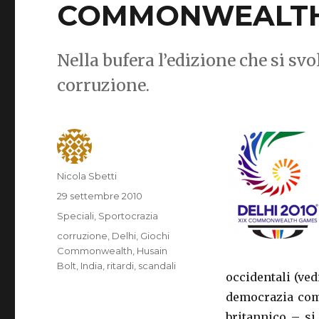
COMMONWEALT
Nella bufera l’edizione che si svol
corruzione.
Autore
Nicola Sbetti
Pubblicato
29 settembre 2010
il
Categorie
Speciali
,
Sportocrazia
Tag
corruzione
,
Delhi
,
Giochi
Commonwealth
,
Husain
Bolt
,
India
,
ritardi
,
scandali
occidentali (ved
democrazia come
britannico – si