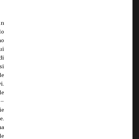
un
lo
no
ui
di
si
le
i.
le
 –
ie
e.
ma
le