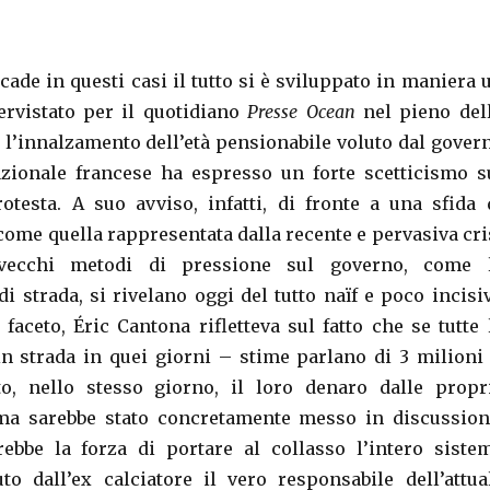
ade in questi casi il tutto si è sviluppato in maniera 
tervistato per il quotidiano
Presse Ocean
nel pieno del
 l’innalzamento dell’età pensionabile voluto dal gover
azionale francese ha espresso un forte scetticismo s
otesta. A suo avviso, infatti, di fronte a una sfida 
come quella rappresentata dalla recente e pervasiva cri
vecchi metodi di pressione sul governo, come 
i strada, si rivelano oggi del tutto naïf e poco incisiv
l faceto, Éric Cantona rifletteva sul fatto che se tutte 
n strada in quei giorni – stime parlano di 3 milioni
to, nello stesso giorno, il loro denaro dalle propr
ema sarebbe stato concretamente messo in discussion
ebbe la forza di portare al collasso l’intero siste
uto dall’ex calciatore il vero responsabile dell’attua