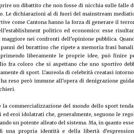
prire un dibattito che non fosse di nicchia sulle falle d
o. Le dichiarazioni al di fuori del mainstream mediati
ortive come Cantona hanno la forza di generare il terro
ll’establishment politico ed economico: esse risulta
 maggiore nei confronti dell’opinione pubblica. Quan
i panni del burattino che ripete a memoria frasi banali
sprimendo liberamente le proprie idee, può finire p
io fra coloro che si aspettano che uno sportivo deb
amente di sport. L’aureola di celebrità creatasi intorno
 ha reso però immune all’opera di denigrazione guida
chieri.
 la commercializzazione del mondo dello sport tenda
 ed eroi idolatrati che, generalmente, seguono le rego
ando un potente alleato del sistema. Ma, in quanto esse
i una propria identità e della libertà d’espression