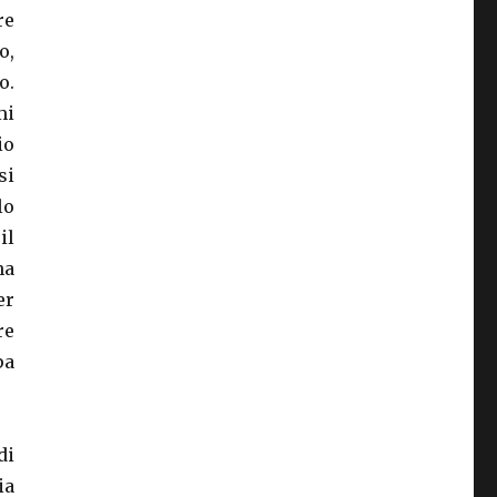
re
o,
o.
mi
io
si
lo
il
na
er
re
pa
di
ia