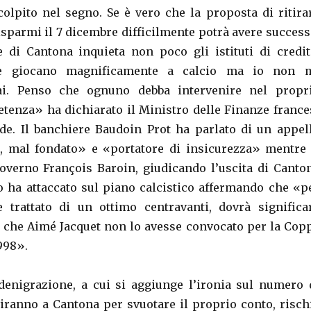
olpito nel segno. Se è vero che la proposta di ritira
isparmi il 7 dicembre difficilmente potrà avere success
 di Cantona inquieta non poco gli istituti di credit
e giocano magnificamente a calcio ma io non 
ai. Penso che ognuno debba intervenire nel propr
enza» ha dichiarato il Ministro delle Finanze france
de. Il banchiere Baudoin Prot ha parlato di un appel
, mal fondato» e «portatore di insicurezza» mentre 
overno François Baroin, giudicando l’uscita di Canto
o ha attaccato sul piano calcistico affermando che «p
 trattato di un ottimo centravanti, dovrà significa
to che Aimé Jacquet non lo avesse convocato per la Cop
998».
denigrazione, a cui si aggiunge l’ironia sul numero 
viranno a Cantona per svuotare il proprio conto, risch