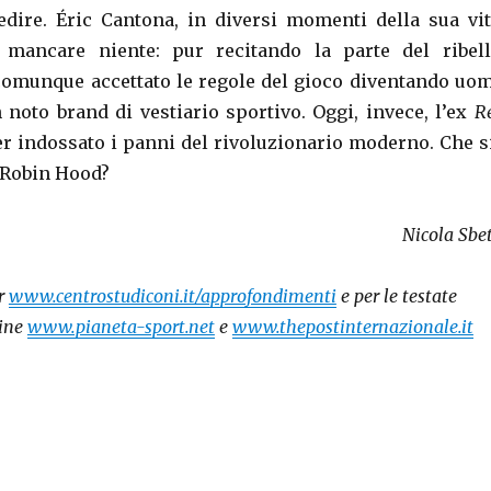
dire. Éric Cantona, in diversi momenti della sua vit
 mancare niente: pur recitando la parte del ribell
 comunque accettato le regole del gioco diventando uo
noto brand di vestiario sportivo. Oggi, invece, l’ex
R
 indossato i panni del rivoluzionario moderno. Che s
 Robin Hood?
Nicola Sbet
er
www.centrostudiconi.it/approfondimenti
e per le testate
line
www.pianeta-sport.net
e
www.thepostinternazionale.it