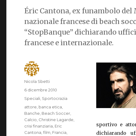
Éric Cantona, ex funambolo del 
nazionale francese di beach socc
“StopBanque” dichiarando uffici
francese e internazionale.
Autore
Nicola Sbetti
Pubblicato
6 dicembre 2010
il
Categorie
Speciali
,
Sportocrazia
Tag
attore
,
banca etica
,
Banche
,
Beach Soccer
,
Calcio
,
Christine Lagarde
,
sportivo e att
crisi finanziaria
,
Eric
Cantona
,
film
,
Francia
,
dichiarando u