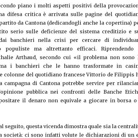
econdo piano i molti aspetti positivi della provocazio
na difesa critica è arrivata sulle pagine del quotidia
partito da Cantona (dedicandogli anche la copertina) p
tito serio sulle deficienze del sistema creditizio e s
dai banchieri nella crisi per cercare di individua
 populiste ma altrettanto efficaci. Riprendendo 
thalie Arthaud, secondo cui «il problema non sono 
ma i banchieri che le hanno trasformate in casi
e colonne del quotidiano francese Vittorio de Filippis 
a campagna di Cantona potrebbe servire per rilancia
l’opinione pubblica nei confronti delle Banche Etich
positare il denaro non equivale a giocare in borsa o
l seguito, questa vicenda dimostra quale sia la centrali
a società: ci sono infatti volute le dichiarazioni di un 