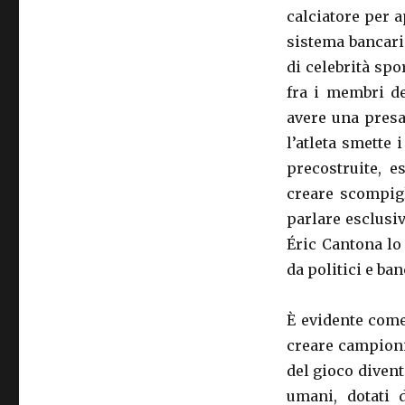
calciatore per a
sistema bancari
di celebrità sp
fra i membri de
avere una presa
l’atleta smette 
precostruite, e
creare scompigl
parlare esclusiv
Éric Cantona lo
da politici e ban
È evidente come
creare campioni
del gioco divent
umani, dotati d