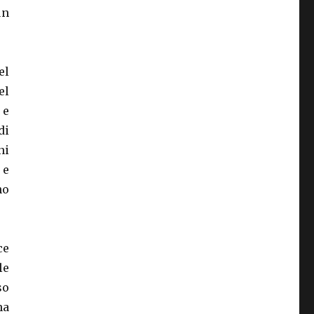
un
el
el
 e
di
ni
 e
no
ce
le
so
ha