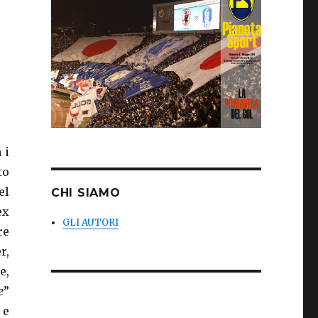
 i
to
el
CHI SIAMO
ex
GLI AUTORI
re
r,
e,
e
”
 e