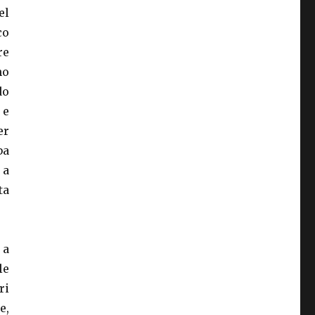
el
co
re
no
do
 e
er
ba
 a
ta
 a
le
ri
e,