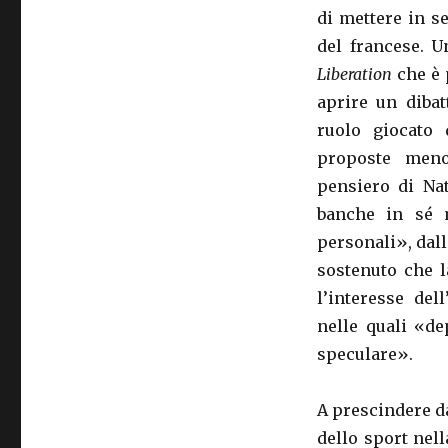
di mettere in s
del francese. U
Liberation
che è 
aprire un dibat
ruolo giocato 
proposte meno
pensiero di Na
banche in sé 
personali», dall
sostenuto che l
l’interesse del
nelle quali «de
speculare».
A prescindere da
dello sport nell