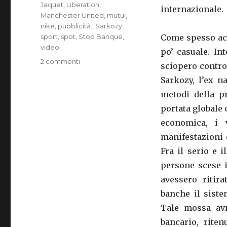
Jaquet
,
Liberation
,
internazionale.
Manchester United
,
mutui
,
nike
,
pubblicità.
,
Sarkozy
,
sport
,
spot
,
Stop Banque
,
Come spesso acc
video
po’ casuale. In
2 commenti
su
sciopero contro
CANTONA,
Sarkozy, l’ex n
IL
RIVOLUZIONARIO
metodi della pr
portata globale 
economica, i 
manifestazioni d
Fra il serio e i
persone scese i
avessero ritira
banche il sist
Tale mossa avr
bancario, riten