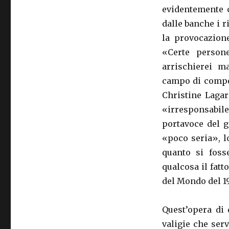
evidentemente c
dalle banche i r
la provocazione
«Certe person
arrischierei m
campo di compet
Christine Lagar
«irresponsabile
portavoce del g
«poco seria», l
quanto si fosse
qualcosa il fat
del Mondo del 1
Quest’opera di 
valigie che ser