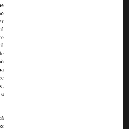
ne
no
er
ul
re
il
le
nò
ha
re
e,
 a
tà
ex