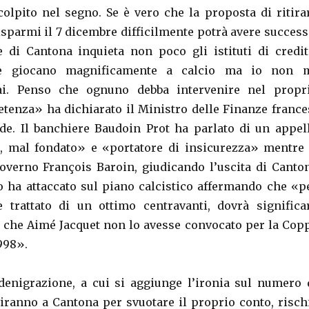
olpito nel segno. Se è vero che la proposta di ritira
isparmi il 7 dicembre difficilmente potrà avere success
 di Cantona inquieta non poco gli istituti di credit
e giocano magnificamente a calcio ma io non 
ai. Penso che ognuno debba intervenire nel propr
enza» ha dichiarato il Ministro delle Finanze france
de. Il banchiere Baudoin Prot ha parlato di un appel
, mal fondato» e «portatore di insicurezza» mentre 
overno François Baroin, giudicando l’uscita di Canto
o ha attaccato sul piano calcistico affermando che «p
 trattato di un ottimo centravanti, dovrà significa
to che Aimé Jacquet non lo avesse convocato per la Cop
998».
denigrazione, a cui si aggiunge l’ironia sul numero 
viranno a Cantona per svuotare il proprio conto, risch