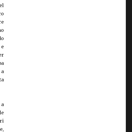
el
co
re
no
do
 e
er
ba
 a
ta
 a
le
ri
e,