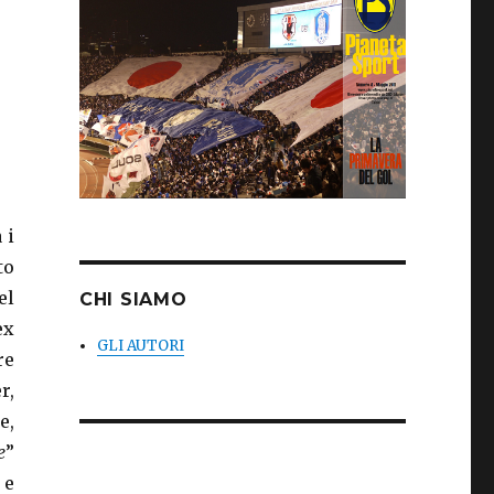
 i
to
el
CHI SIAMO
ex
GLI AUTORI
re
r,
e,
e
”
 e