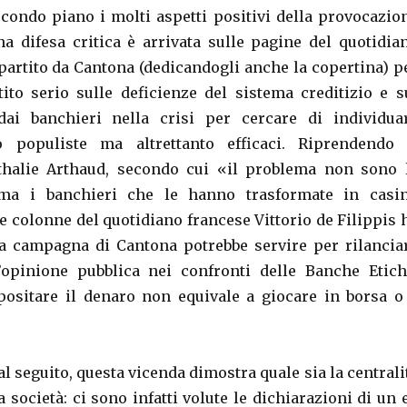
econdo piano i molti aspetti positivi della provocazio
na difesa critica è arrivata sulle pagine del quotidia
partito da Cantona (dedicandogli anche la copertina) p
tito serio sulle deficienze del sistema creditizio e s
dai banchieri nella crisi per cercare di individua
 populiste ma altrettanto efficaci. Riprendendo 
thalie Arthaud, secondo cui «il problema non sono 
ma i banchieri che le hanno trasformate in casi
e colonne del quotidiano francese Vittorio de Filippis 
a campagna di Cantona potrebbe servire per rilancia
l’opinione pubblica nei confronti delle Banche Etich
positare il denaro non equivale a giocare in borsa o
l seguito, questa vicenda dimostra quale sia la centrali
a società: ci sono infatti volute le dichiarazioni di un 