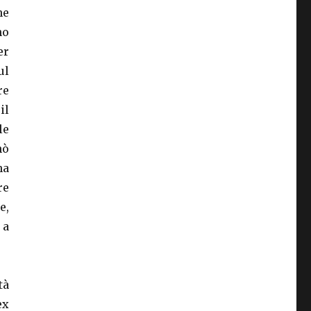
ne
no
er
ul
re
il
le
nò
ha
re
e,
 a
tà
ex