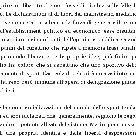
prire un dibattito che non fosse di nicchia sulle falle d
o. Le dichiarazioni al di fuori del mainstream mediati
ortive come Cantona hanno la forza di generare il terro
ll’establishment politico ed economico: esse risulta
 maggiore nei confronti dell’opinione pubblica. Quan
i panni del burattino che ripete a memoria frasi banali
sprimendo liberamente le proprie idee, può finire p
io fra coloro che si aspettano che uno sportivo deb
amente di sport. L’aureola di celebrità creatasi intorno
 ha reso però immune all’opera di denigrazione guida
chieri.
 la commercializzazione del mondo dello sport tenda
 ed eroi idolatrati che, generalmente, seguono le rego
ando un potente alleato del sistema. Ma, in quanto esse
i una propria identità e della libertà d’espression