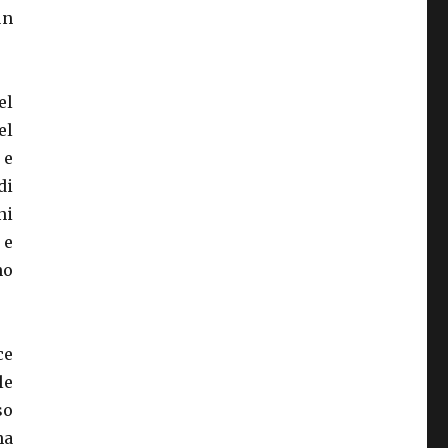
un
el
el
 e
di
ni
 e
no
ce
le
so
ha