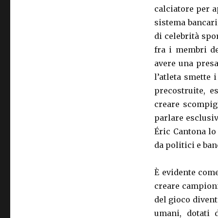
calciatore per a
sistema bancari
di celebrità sp
fra i membri de
avere una presa
l’atleta smette 
precostruite, e
creare scompigl
parlare esclusiv
Éric Cantona lo
da politici e ban
È evidente come
creare campioni
del gioco divent
umani, dotati d