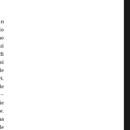
un
lo
no
ui
di
si
le
i.
le
 –
ie
e.
ma
le