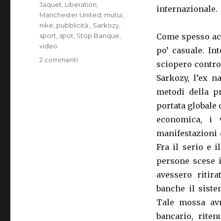
Jaquet
,
Liberation
,
internazionale.
Manchester United
,
mutui
,
nike
,
pubblicità.
,
Sarkozy
,
sport
,
spot
,
Stop Banque
,
Come spesso acc
video
po’ casuale. In
2 commenti
su
sciopero contro
CANTONA,
Sarkozy, l’ex n
IL
RIVOLUZIONARIO
metodi della pr
portata globale 
economica, i 
manifestazioni d
Fra il serio e i
persone scese i
avessero ritira
banche il sist
Tale mossa avr
bancario, riten