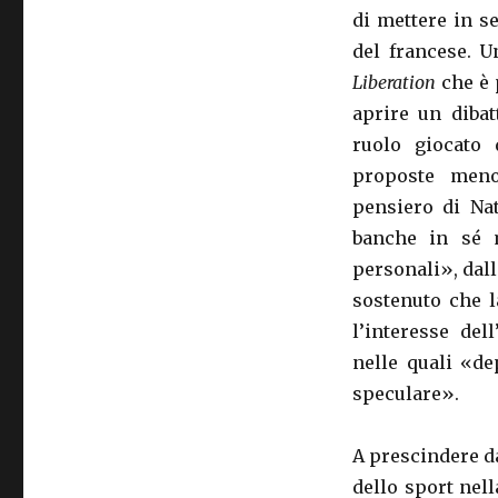
di mettere in s
del francese. U
Liberation
che è 
aprire un dibat
ruolo giocato 
proposte meno
pensiero di Na
banche in sé 
personali», dall
sostenuto che l
l’interesse del
nelle quali «de
speculare».
A prescindere da
dello sport nell