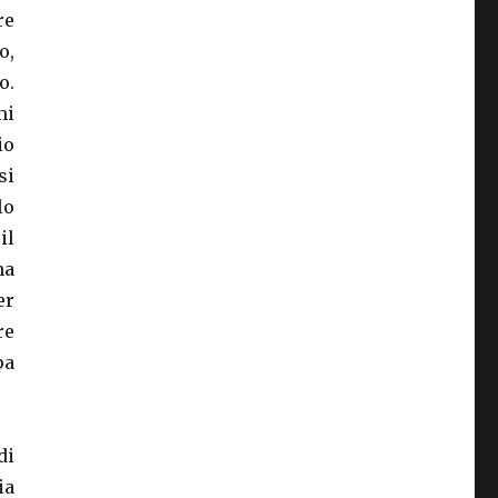
re
o,
o.
mi
io
si
lo
il
na
er
re
pa
di
ia