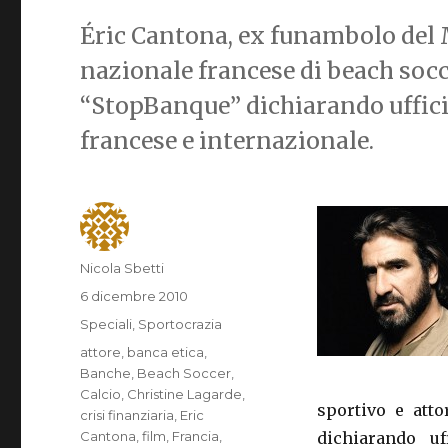
Éric Cantona, ex funambolo del 
nazionale francese di beach socc
“StopBanque” dichiarando uffici
francese e internazionale.
Autore
Nicola Sbetti
Pubblicato
6 dicembre 2010
il
Categorie
Speciali
,
Sportocrazia
Tag
attore
,
banca etica
,
Banche
,
Beach Soccer
,
Calcio
,
Christine Lagarde
,
sportivo e att
crisi finanziaria
,
Eric
Cantona
,
film
,
Francia
,
dichiarando u