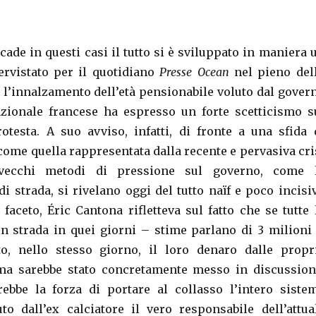
ade in questi casi il tutto si è sviluppato in maniera 
tervistato per il quotidiano
Presse Ocean
nel pieno del
 l’innalzamento dell’età pensionabile voluto dal gover
azionale francese ha espresso un forte scetticismo s
otesta. A suo avviso, infatti, di fronte a una sfida 
come quella rappresentata dalla recente e pervasiva cri
vecchi metodi di pressione sul governo, come 
i strada, si rivelano oggi del tutto naïf e poco incisiv
l faceto, Éric Cantona rifletteva sul fatto che se tutte 
n strada in quei giorni – stime parlano di 3 milioni
to, nello stesso giorno, il loro denaro dalle propr
ema sarebbe stato concretamente messo in discussion
ebbe la forza di portare al collasso l’intero siste
uto dall’ex calciatore il vero responsabile dell’attua