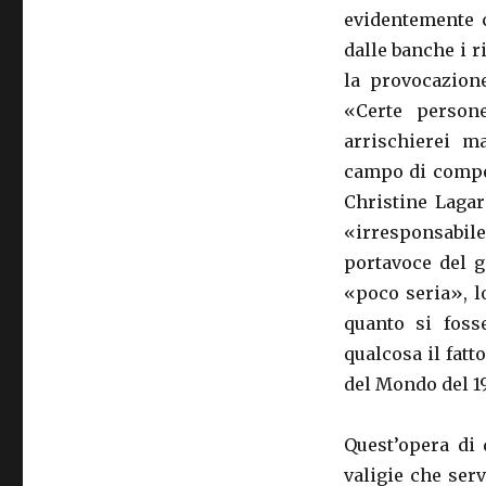
evidentemente c
dalle banche i r
la provocazione
«Certe person
arrischierei m
campo di compet
Christine Lagar
«irresponsabile
portavoce del g
«poco seria», l
quanto si fosse
qualcosa il fat
del Mondo del 1
Quest’opera di 
valigie che ser