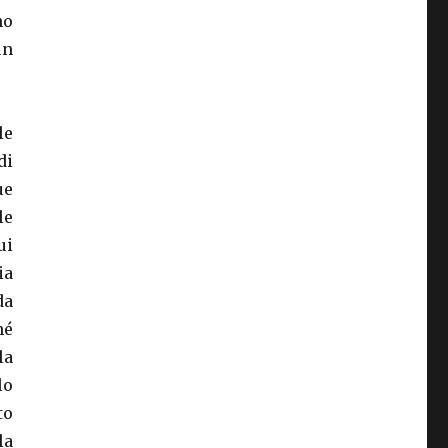
no
un
le
di
ue
le
ui
ia
da
hé
la
lo
to
la