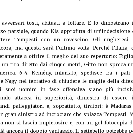
avversari tosti, abituati a lottare. E lo dimostrano 
rzo parziale, quando Kis approfitta di un’indecisione 
attere Tempesti con un rovescino. Gli ungheresi 
ora, ma questa sarà l’ultima volta. Perché l’Italia, 
eramente a offrire il meglio del suo repertorio: Figlio
 un tiro diretto dai cinque metri, Gitto non spreca u
erica. 6-4. Kemény, infuriato, spedisce tra i pali 
e Nagy nel tentativo di chiudere le maglie della difes
 suoi uomini in fase offensiva siano più incisiv
ando attacca in superiorità, dimostra di essere 
ndi palleggiatori e, soprattutto, tiratori: è Madaras
un gran sinistro ad incrociare che spiazza Tempesti. 
era non si lascia impietosire e, con un gol fotocopia d
dà ancora il doppio vantaggio. Il settebello potrebbe p