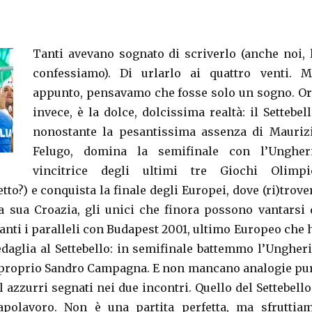
Tanti avevano sognato di scriverlo (anche noi, 
confessiamo). Di urlarlo ai quattro venti. M
appunto, pensavamo che fosse solo un sogno. Or
invece, è la dolce, dolcissima realtà: il Settebell
nonostante la pesantissima assenza di Mauriz
Felugo, domina la semifinale con l’Ungher
vincitrice degli ultimi tre Giochi Olimpi
etto?) e conquista la finale degli Europei, dove (ri)trove
a sua Croazia, gli unici che finora possono vantarsi 
Tanti i paralleli con Budapest 2001, ultimo Europeo che 
daglia al Settebello: in semifinale battemmo l’Ungheri
a proprio Sandro Campagna. E non mancano analogie pu
ol azzurri segnati nei due incontri. Quello del Settebello
apolavoro. Non è una partita perfetta, ma sfruttia