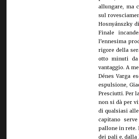
allungare, ma c
sul rovesciamen
Hosnyánszky di 
Finale incande
l’ennesima prod
rigore della se
otto minuti da
vantaggio. A me
Dénes Varga esc
espulsione, Gia
Presciutti. Per l
non si dà per vi
di qualsiasi all
capitano serve
pallone in rete. 
dei pali e, dall