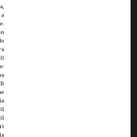
a,
 a
e.
on
do
ra
il
e:
ua
di
he
ia
il
il
ri
la