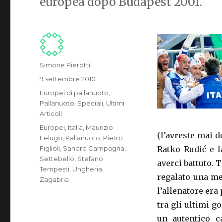
europea dopo Budapest 2001.
Autore
Simone Pierotti
Pubblicato
9 settembre 2010
il
Categorie
Europei di pallanuoto
,
Pallanuoto
,
Speciali
,
Ultimi
Articoli
Tag
Europei
,
Italia
,
Maurizio
(l’avreste mai d
Felugo
,
Pallanuoto
,
Pietro
Figlioli
,
Sandro Campagna
,
Ratko Rudić e l
Settebello
,
Stefano
averci battuto. 
Tempesti
,
Ungheria
,
regalato una me
Zagabria
l’allenatore er
tra gli ultimi g
un autentico c