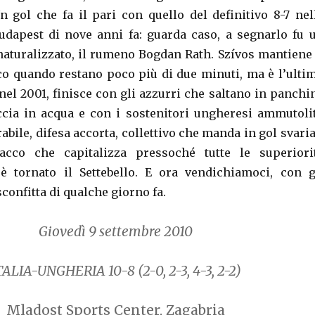
Un gol che fa il pari con quello del definitivo 8-7 nel
udapest di nove anni fa: guarda caso, a segnarlo fu 
 naturalizzato, il rumeno Bogdan Rath. Szívos mantiene 
lico quando restano poco più di due minuti, ma è l’ulti
nel 2001, finisce con gli azzurri che saltano in panchi
ccia in acqua e con i sostenitori ungheresi ammutolit
abile, difesa accorta, collettivo che manda in gol svaria
tacco che capitalizza pressoché tutte le superiori
è tornato il Settebello. E ora vendichiamoci, con g
sconfitta di qualche giorno fa.
Giovedì 9 settembre 2010
TALIA-UNGHERIA 10-8
(2-0, 2-3, 4-3, 2-2)
Mladost Sports Center, Zagabria