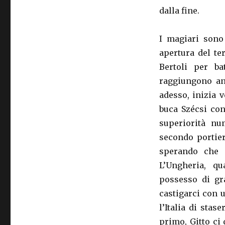
dalla fine.
I magiari sono 
apertura del te
Bertoli per b
raggiungono anc
adesso, inizia v
buca Szécsi con
superiorità num
secondo portier
sperando che i
L’Ungheria, qu
possesso di gra
castigarci con 
l’Italia di stas
primo, Gitto ci 