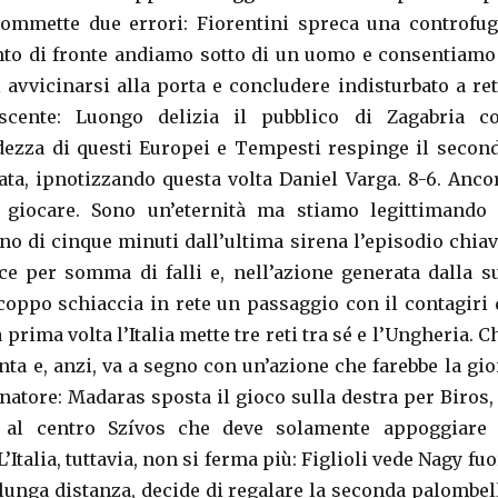
ommette due errori: Fiorentini spreca una controfug
to di fronte andiamo sotto di un uomo e consentiamo
avvicinarsi alla porta e concludere indisturbato a ret
scente: Luongo delizia il pubblico di Zagabria c
ezza di questi Europei e Tempesti respinge il secon
rata, ipnotizzando questa volta Daniel Varga. 8-6. Anco
 giocare. Sono un’eternità ma stiamo legittimando 
no di cinque minuti dall’ultima sirena l’episodio chiav
e per somma di falli e, nell’azione generata dalla s
coppo schiaccia in rete un passaggio con il contagiri 
a prima volta l’Italia mette tre reti tra sé e l’Ungheria. C
nta e, anzi, va a segno con un’azione che farebbe la gio
enatore: Madaras sposta il gioco sulla destra per Biros, 
 al centro Szívos che deve solamente appoggiare 
L’Italia, tuttavia, non si ferma più: Figlioli vede Nagy fuo
a lunga distanza, decide di regalare la seconda palombel