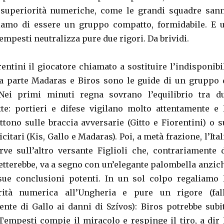
 superiorità numeriche, come le grandi squadre san
riamo di essere un gruppo compatto, formidabile. E 
pesti neutralizza pure due rigori. Da brividi.
orentini il giocatore chiamato a sostituire l’indisponibi
tra parte Madaras e Biros sono le guide di un gruppo 
 Nei primi minuti regna sovrano l’equilibrio tra d
te: portieri e difese vigilano molto attentamente e 
ttono sulle braccia avversarie (Gitto e Fiorentini) o s
citari (Kis, Gallo e Madaras). Poi, a metà frazione, l’Ital
rve sull’altro versante Figlioli che, contrariamente 
petterebbe, va a segno con un’elegante palombella anzic
sue conclusioni potenti. In un sol colpo regaliamo 
rità numerica all’Ungheria e pure un rigore (fal
ente di Gallo ai danni di Szívos): Biros potrebbe subi
empesti compie il miracolo e respinge il tiro, a dir 