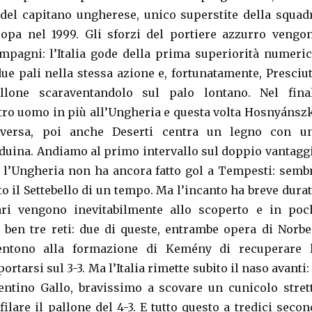
, del capitano ungherese, unico superstite della squad
opa nel 1999. Gli sforzi del portiere azzurro vengo
mpagni: l’Italia gode della prima superiorità numeric
ue pali nella stessa azione e, fortunatamente, Presciut
llone scaraventandolo sul palo lontano. Nel fina
tro uomo in più all’Ungheria e questa volta Hosnyánsz
raversa, poi anche Deserti centra un legno con u
duina. Andiamo al primo intervallo sul doppio vantagg
i l’Ungheria non ha ancora fatto gol a Tempesti: semb
o il Settebello di un tempo. Ma l’incanto ha breve durat
ri vengono inevitabilmente allo scoperto e in poc
ben tre reti: due di queste, entrambe opera di Norbe
entono alla formazione di Kemény di recuperare 
ortarsi sul 3-3. Ma l’Italia rimette subito il naso avanti: 
entino Gallo, bravissimo a scovare un cunicolo stret
nfilare il pallone del 4-3. E tutto questo a tredici secon