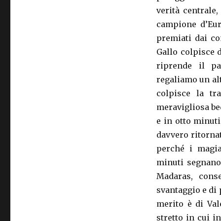
verità centrale
campione d’Eur
premiati dai co
Gallo colpisce d
riprende il pa
regaliamo un al
colpisce la t
meravigliosa be
e in otto minut
davvero ritornat
perché i magia
minuti segnano 
Madaras, cons
svantaggio e di p
merito è di Val
stretto in cui i