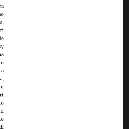
ra
no
a,
ti
le
ky
na
io
ra
a,
hi
rt
lo
il
to
di