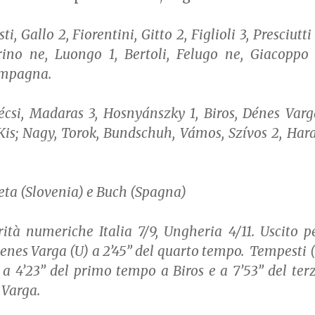
, Gallo 2, Fiorentini, Gitto 2, Figlioli 3, Presciutti 
rino ne, Luongo 1, Bertoli, Felugo ne, Giacoppo 
Campagna.
csi, Madaras 3, Hosnyánszky 1, Biros, Dénes Varg
Kis; Nagy, Torok, Bundschuh, Vámos, Szívos 2, Hara
ta (Slovenia) e Buch (Spagna)
ità numeriche Italia 7/9, Ungheria 4/11. Uscito p
 Denes Varga (U) a 2’45” del quarto tempo. Tempesti (
 a 4’23” del primo tempo a Biros e a 7’53” del ter
 Varga.