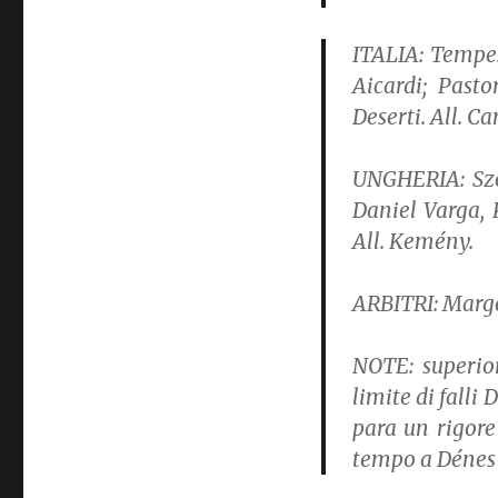
ITALIA:
Tempesti
Aicardi; Pasto
Deserti. All. 
UNGHERIA:
Szé
Daniel Varga, 
All. Kemény.
ARBITRI:
Marge
NOTE:
superior
limite di falli
para un rigore
tempo a Dénes