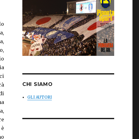
lo
a,
a,
o,
io
ia
ci
CHI SIAMO
rà
di
GLI AUTORI
ha
a,
re
 è
mo