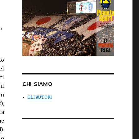
,
lo
el
ti
CHI SIAMO
il
on
GLI AUTORI
),
ta
ne
).
lo