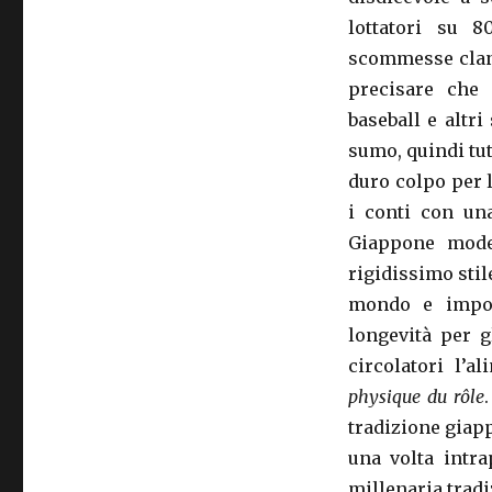
lottatori su 
scommesse cland
precisare che
baseball e altri
sumo, quindi tut
duro colpo per l
i conti con un
Giappone moder
rigidissimo stil
mondo e impon
longevità per g
circolatori l’a
physique du rôle
tradizione giap
una volta intra
millenaria trad