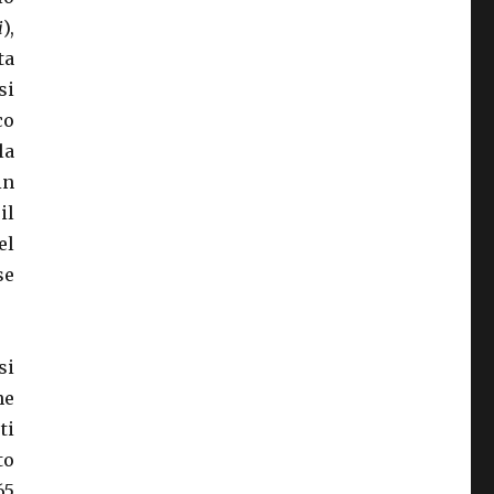
i
),
ta
si
co
la
in
il
el
se
si
he
ti
to
65