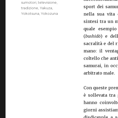
sumotori
,
televisione
,
sport dei samur
tradizione
,
Yakuza
,
Yokotsuna
,
Yokozuna
nella sua vita
sintesi tra un 
quale esempio 
(
bushidō
) e del
sacralità e del 
mano: il ventag
coltello che ant
samurai, in oc
arbitrato male.
Con queste prem
è sollevata tra
hanno coinvolt
giorni assistia
disdicevole a s