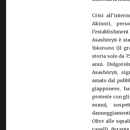
Crisi all’inter
Akinori, pers
l’establishmen
Asashōryū è sta
Yokotsuna
(il gr
storia solo da 7
anni. Dolgorsü
Asashōryū, sig
amato dal pubbli
giapponese, ha
proteste con gli 
sumo), sospet
danneggiamenti
Oltre alle squal
capelli durante