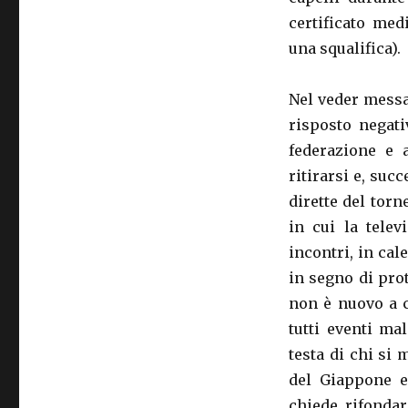
certificato me
una squalifica).
Nel veder messa
risposto negati
federazione e 
ritirarsi e, suc
dirette del tor
in cui la tele
incontri, in cal
in segno di pro
non è nuovo a c
tutti eventi ma
testa di chi si 
del Giappone e
chiede rifondar