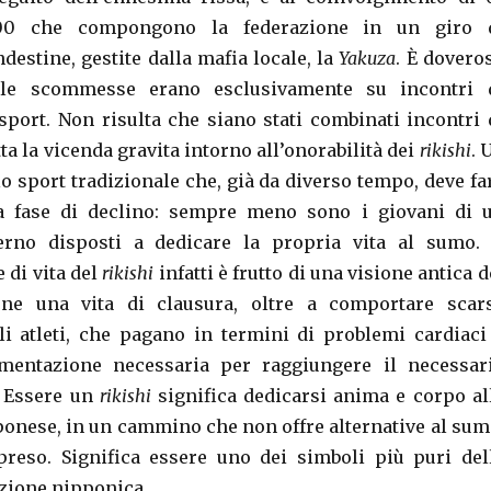
800 che compongono la federazione in un giro 
estine, gestite dalla mafia locale, la
Yakuza
. È dovero
 le scommesse erano esclusivamente su incontri 
 sport. Non risulta che siano stati combinati incontri 
ta la vicenda gravita intorno all’onorabilità dei
rikishi
. 
o sport tradizionale che, già da diverso tempo, deve fa
a fase di declino: sempre meno sono i giovani di 
no disposti a dedicare la propria vita al sumo. 
e di vita del
rikishi
infatti è frutto di una visione antica d
e una vita di clausura, oltre a comportare scar
li atleti, che pagano in termini di problemi cardiaci
limentazione necessaria per raggiungere il necessar
. Essere un
rikishi
significa dedicarsi anima e corpo al
ponese, in un cammino che non offre alternative al sum
preso. Significa essere uno dei simboli più puri del
izione nipponica.