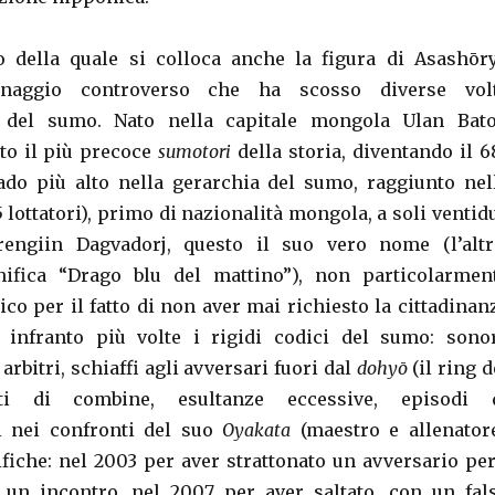
no della quale si colloca anche la figura di Asashōr
onaggio controverso che ha scosso diverse vol
t del sumo. Nato nella capitale mongola Ulan Bato
to il più precoce
sumotori
della storia, diventando il 6
ado più alto nella gerarchia del sumo, raggiunto nel
5 lottatori), primo di nazionalità mongola, a soli ventid
rengiin Dagvadorj, questo il suo vero nome (l’altr
nifica “Drago blu del mattino”), non particolarmen
co per il fatto di non aver mai richiesto la cittadinan
 infranto più volte i rigidi codici del sumo: sono
arbitri, schiaffi agli avversari fuori dal
dohyō
(il ring d
ti di combine, esultanze eccessive, episodi 
 nei confronti del suo
Oyakata
(maestro e allenatore
ifiche: nel 2003 per aver strattonato un avversario per
 un incontro, nel 2007 per aver saltato, con un fal