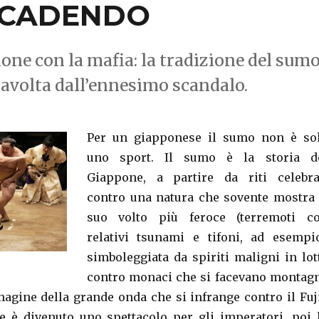
 CADENDO
ne con la mafia: la tradizione del sumo
 travolta dall’ennesimo scandalo.
Per un giapponese il sumo non è so
uno sport. Il sumo è la storia d
Giappone, a partire da riti celebra
contro una natura che sovente mostra 
suo volto più feroce (terremoti c
relativi tsunami e tifoni, ad esempio
simboleggiata da spiriti maligni in lot
contro monaci che si facevano montag
magine della grande onda che si infrange contro il Fuji
 è divenuto uno spettacolo per gli imperatori, poi 