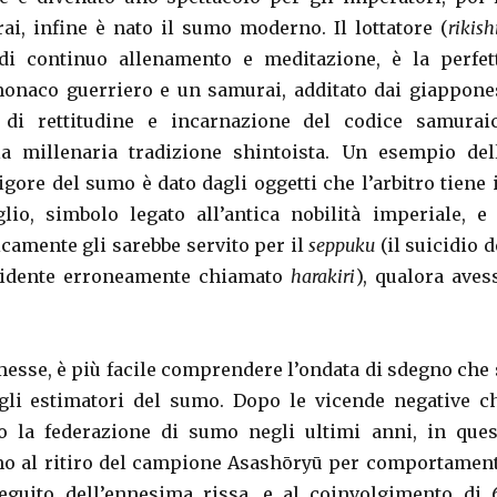
ai, infine è nato il sumo moderno. Il lottatore (
rikish
 di continuo allenamento e meditazione, è la perfet
monaco guerriero e un samurai, additato dai giappone
di rettitudine e incarnazione del codice samurai
la millenaria tradizione shintoista. Un esempio del
rigore del sumo è dato dagli oggetti che l’arbitro tiene 
lio, simbolo legato all’antica nobilità imperiale, e 
icamente gli sarebbe servito per il
seppuku
(il suicidio d
cidente erroneamente chiamato
harakiri
), qualora aves
esse, è più facile comprendere l’ondata di sdegno che 
 gli estimatori del sumo. Dopo le vicende negative c
o la federazione di sumo negli ultimi anni, in ques
mo al ritiro del campione Asashōryū per comportamen
eguito dell’ennesima rissa, e al coinvolgimento di 