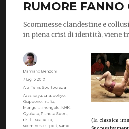
RUMORE FANNO
Scommesse clandestine e collusio
in piena crisi di identità, viene
Autore
Damiano Benzoni
Pubblicato
7 luglio 2010
il
Categorie
Altri Temi
,
Sportocrazia
Tag
Asashoryu
,
crisi
,
dohyo
,
Giappone
,
mafia
,
Mongolia
,
mongolo
,
NHK
,
Oyakata
,
Pianeta Sport
,
rikishi
,
scandalo
,
(la classica im
scommesse
,
sport
,
sumo
,
Successivamente