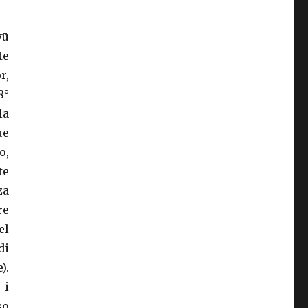
yū
te
r,
8°
la
ue
o,
te
za
re
el
di
).
 i
so