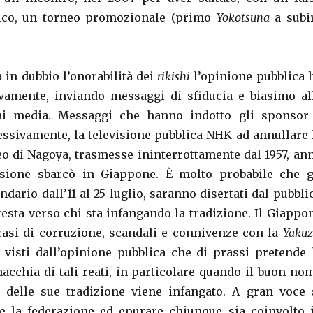
dico, un torneo promozionale (primo
Yokotsuna
a subi
 in dubbio l’onorabilità dei
rikishi
l’opinione pubblica 
vamente, inviando messaggi di sfiducia e biasimo al
ai media. Messaggi che hanno indotto gli sponsor
cessivamente, la televisione pubblica NHK ad annullare 
neo di Nagoya, trasmesse ininterrottamente dal 1957, an
visione sbarcò in Giappone. È molto probabile che g
endario dall’11 al 25 luglio, saranno disertati dal pubbli
testa verso chi sta infangando la tradizione. Il Giappo
asi di corruzione, scandali e connivenze con la
Yaku
l visti dall’opinione pubblica che di prassi pretende 
macchia di tali reati, in particolare quando il buon no
 delle sue tradizione viene infangato. A gran voce 
e la federazione ed epurare chiunque sia coinvolto 