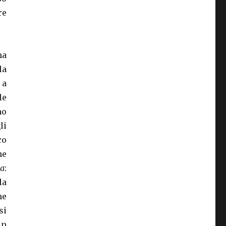
re
ha
la
 a
le
no
li
co
ne
za
:
la
me
si
in