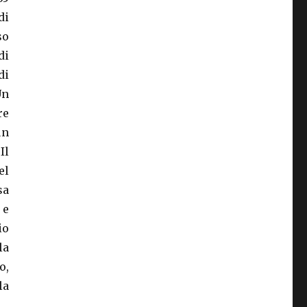
di
so
di
di
Un
re
un
Il
el
sa
 e
io
la
o,
la