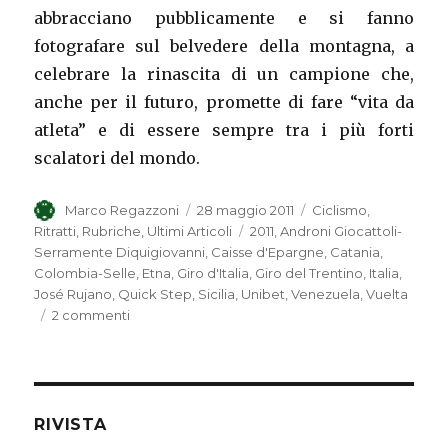
abbracciano pubblicamente e si fanno
fotografare sul belvedere della montagna, a
celebrare la rinascita di un campione che,
anche per il futuro, promette di fare “vita da
atleta” e di essere sempre tra i più forti
scalatori del mondo.
Autore
Marco Regazzoni
Pubblicato
28 maggio 2011
Categorie
Ciclismo
,
il
Ritratti
,
Rubriche
,
Ultimi Articoli
Tag
2011
,
Androni Giocattoli-
Serramente Diquigiovanni
,
Caisse d'Epargne
,
Catania
,
Colombia-Selle
,
Etna
,
Giro d'Italia
,
Giro del Trentino
,
Italia
,
José Rujano
,
Quick Step
,
Sicilia
,
Unibet
,
Venezuela
,
Vuelta
2 commenti
su
ASCESA,
CADUTA
E
RINASCITA
RIVISTA