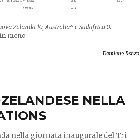
74′
m. Burger t. M.Steyn
RSA
31-17
FINALE
31-17
ova Zelanda 10, Australia* e Sudafrica 0.
e in meno
Damiano Benzo
ZELANDESE NELLA
NATIONS
nda nella giornata inaugurale del Tri