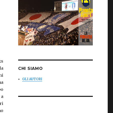
ks
la
CHI SIAMO
ni
GLI AUTORI
na
po
 a
ri
no