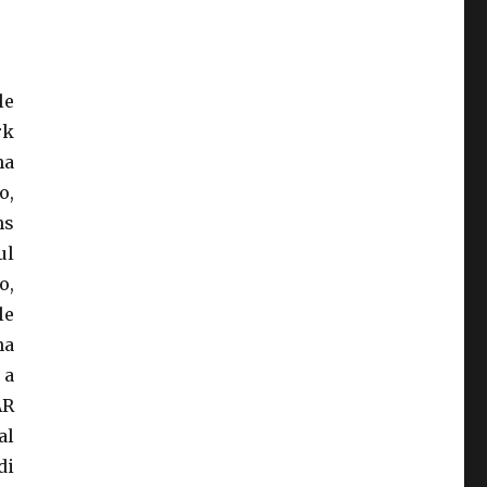
le
rk
ha
o,
ns
ul
o,
le
na
 a
AR
al
di