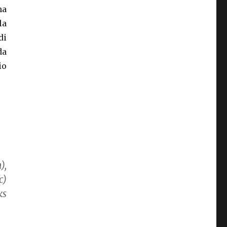
na
la
di
da
io
),
c)
ks