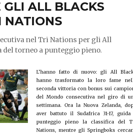
 GLI ALL BLACKS
I NATIONS
cutiva nel Tri Nations per gli All
ca del torneo a punteggio pieno.
L’hanno fatto di nuovo: gli All Blac
hanno trasformato la loro fame nel
seconda vittoria con bonus sui campio
del Mondo consecutiva nel giro di u
settimana. Ora la Nuova Zelanda, do
aver battuto il Sudafrica 31-17, guida
punteggio pieno la classifica del T
Nations, mentre gli Springboks cerca