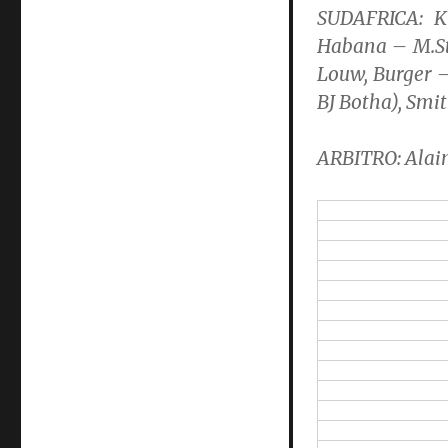
SUDAFRICA:
Ki
Habana – M.Ste
Louw, Burger –
BJ Botha), Smit
ARBITRO:
Alai