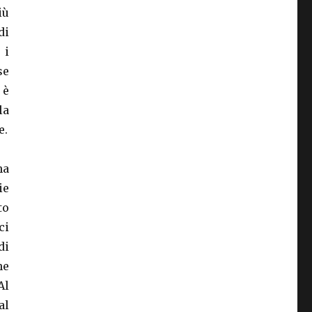
iù
di
 i
se
 è
la
e.
ha
ie
to
ci
di
he
Al
al