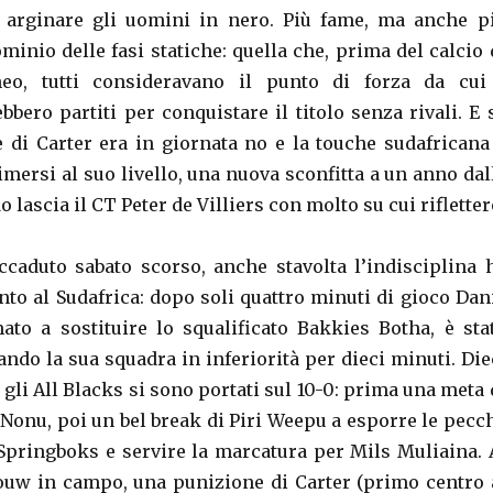
 arginare gli uomini in nero. Più fame, ma anche p
ominio delle fasi statiche: quella che, prima del calcio 
neo, tutti consideravano il punto di forza da cui
bbero partiti per conquistare il titolo senza rivali. E 
de di Carter era in giornata no e la touche sudafricana
imersi al suo livello, una nuova sconfitta a un anno dal
lascia il CT Peter de Villiers con molto su cui rifletter
caduto sabato scorso, anche stavolta l’indisciplina 
nto al Sudafrica: dopo soli quattro minuti di gioco Dan
to a sostituire lo squalificato Bakkies Botha, è sta
ndo la sua squadra in inferiorità per dieci minuti. Die
 gli All Blacks si sono portati sul 10-0: prima una meta 
 Nonu, poi un bel break di Piri Weepu a esporre le pecc
 Springboks e servire la marcatura per Mils Muliaina. 
ouw in campo, una punizione di Carter (primo centro 