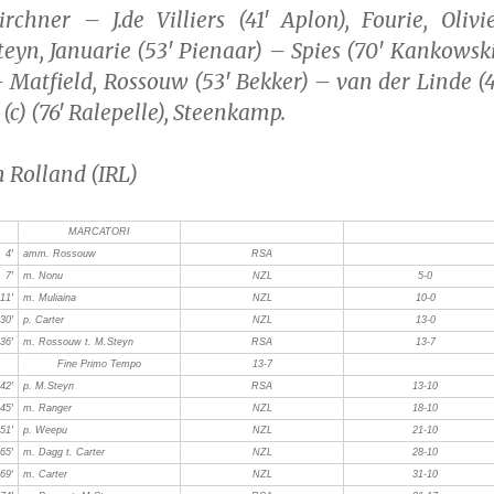
rchner – J.de Villiers (41′ Aplon), Fourie, Olivie
yn, Januarie (53′ Pienaar) – Spies (70′ Kankowski
 Matfield, Rossouw (53′ Bekker) – van der Linde (4
 (c) (76′ Ralepelle), Steenkamp.
n Rolland (IRL)
MARCATORI
4′
amm. Rossouw
RSA
7′
m. Nonu
NZL
5-0
11′
m. Muliaina
NZL
10-0
30′
p. Carter
NZL
13-0
36′
m. Rossouw t. M.Steyn
RSA
13-7
Fine Primo Tempo
13-7
42′
p. M.Steyn
RSA
13-10
45′
m. Ranger
NZL
18-10
51′
p. Weepu
NZL
21-10
65′
m. Dagg t. Carter
NZL
28-10
69′
m. Carter
NZL
31-10