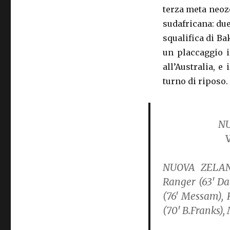
terza meta neoz
sudafricana: due
squalifica di Ba
un placcaggio i
all’Australia, e
turno di riposo.
NU
NUOVA ZELAN
Ranger (63′ D
(76′ Messam), 
(70′ B.Franks)