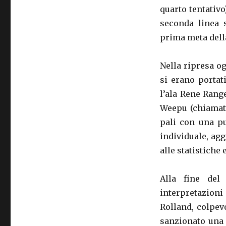
quarto tentativo
seconda linea 
prima meta della
Nella ripresa og
si erano portat
l’ala Rene Rang
Weepu (chiamato 
pali con una pu
individuale, ag
alle statistiche 
Alla fine del
interpretazioni
Rolland, colpev
sanzionato una 