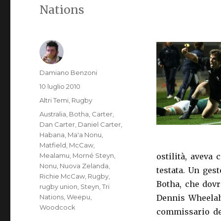
Nations
Autore
Damiano Benzoni
Pubblicato
10 luglio 2010
il
Categorie
Altri Temi
,
Rugby
Tag
Australia
,
Botha
,
Carter
,
Dan Carter
,
Daniel Carter
,
Habana
,
Ma'a Nonu
,
Matfield
,
McCaw
,
Mealamu
,
Morné Steyn
,
ostilità, avev
Nonu
,
Nuova Zelanda
,
testata. Un ges
Richie McCaw
,
Rugby
,
Botha, che dovr
rugby union
,
Steyn
,
Tri
Nations
,
Weepu
,
Dennis Wheelah
Woodcock
commissario del