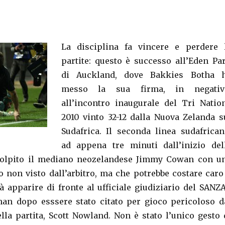
La disciplina fa vincere e perdere 
partite: questo è successo all’Eden Pa
di Auckland, dove Bakkies Botha 
messo la sua firma, in negativ
all’incontro inaugurale del Tri Natio
2010 vinto 32-12 dalla Nuova Zelanda s
Sudafrica. Il seconda linea sudafrican
ad appena tre minuti dall’inizio del
a colpito il mediano neozelandese Jimmy Cowan con u
to non visto dall’arbitro, ma che potrebbe costare caro
à apparire di fronte al ufficiale giudiziario del SANZ
an dopo esssere stato citato per gioco pericoloso d
la partita, Scott Nowland. Non è stato l’unico gesto 