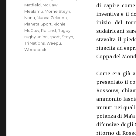
Matfield
,
McCaw
,
di capire come
Mealamu
,
Morné Steyn
,
inventiva e il d
Nonu
,
Nuova Zelanda
,
inizio del tor
Pianeta Sport
,
Richie
McCaw
,
Rolland
,
Rugby
,
sudafricani sare
rugby union
,
sport
,
Steyn
,
stavolta il pie
Tri Nations
,
Weepu
,
riuscita ad espr
Woodcock
Coppa del Mondo 
Come era già ac
presentato il co
Rossouw, chiama
ammonito lascia
minuti nei quali
potenza di Ma’a
difensive degli
ritorno di Ross