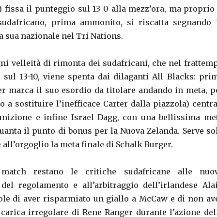
) fissa il punteggio sul 13-0 alla mezz’ora, ma proprio 
sudafricano, prima ammonito, si riscatta segnando 
 sua nazionale nel Tri Nations.
ni velleità di rimonta dei sudafricani, che nel frattem
i sul 13-10, viene spenta dai dilaganti All Blacks: pri
er marca il suo esordio da titolare andando in meta, p
a sostituire l’inefficace Carter dalla piazzola) centra
nizione e infine Israel Dagg, con una bellissima me
guanta il punto di bonus per la Nuova Zelanda. Serve so
e all’orgoglio la meta finale di Schalk Burger.
 match restano le critiche sudafricane alle nuo
 del regolamento e all’arbitraggio dell’irlandese Ala
ole di aver risparmiato un giallo a McCaw e di non av
carica irregolare di Rene Ranger durante l’azione del