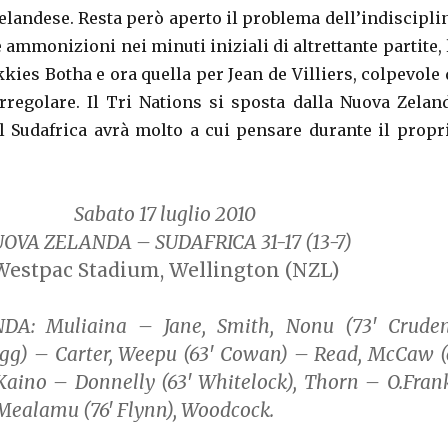
elandese. Resta però aperto il problema dell’indiscipli
 ammonizioni nei minuti iniziali di altrettante partite, 
kkies Botha e ora quella per Jean de Villiers, colpevole 
rregolare. Il Tri Nations si sposta dalla Nuova Zelan
 il Sudafrica avrà molto a cui pensare durante il propr
Sabato 17 luglio 2010
OVA ZELANDA – SUDAFRICA 31-17
(13-7)
Westpac Stadium, Wellington (NZL)
DA:
Muliaina – Jane, Smith, Nonu (73′ Cruden
agg) – Carter, Weepu (63′ Cowan) – Read, McCaw (
Kaino – Donnelly (63′ Whitelock), Thorn – O.Fran
, Mealamu (76′ Flynn), Woodcock.