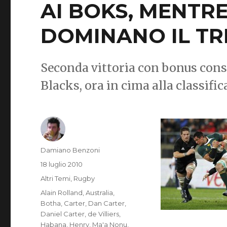
AI BOKS, MENTRE
DOMINANO IL TR
Seconda vittoria con bonus conse
Blacks, ora in cima alla classifi
Autore
Damiano Benzoni
Pubblicato
18 luglio 2010
il
Categorie
Altri Temi
,
Rugby
Tag
Alain Rolland
,
Australia
,
Botha
,
Carter
,
Dan Carter
,
Daniel Carter
,
de Villiers
,
Habana
,
Henry
,
Ma'a Nonu
,