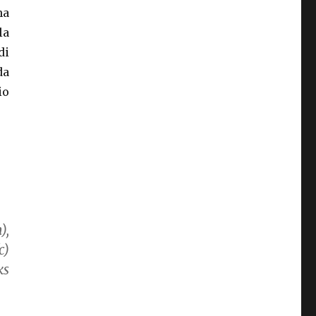
na
la
di
da
io
),
c)
ks