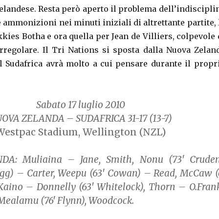
elandese. Resta però aperto il problema dell’indiscipli
 ammonizioni nei minuti iniziali di altrettante partite, 
kkies Botha e ora quella per Jean de Villiers, colpevole 
rregolare. Il Tri Nations si sposta dalla Nuova Zelan
 il Sudafrica avrà molto a cui pensare durante il propr
Sabato 17 luglio 2010
OVA ZELANDA – SUDAFRICA 31-17
(13-7)
Westpac Stadium, Wellington (NZL)
DA:
Muliaina – Jane, Smith, Nonu (73′ Cruden
agg) – Carter, Weepu (63′ Cowan) – Read, McCaw (
Kaino – Donnelly (63′ Whitelock), Thorn – O.Fran
, Mealamu (76′ Flynn), Woodcock.