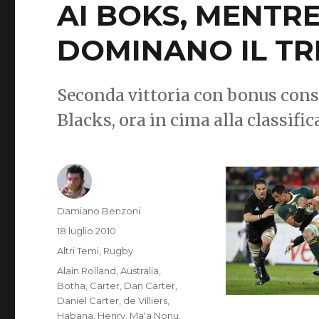
AI BOKS, MENTRE
DOMINANO IL TR
Seconda vittoria con bonus conse
Blacks, ora in cima alla classifi
Autore
Damiano Benzoni
Pubblicato
18 luglio 2010
il
Categorie
Altri Temi
,
Rugby
Tag
Alain Rolland
,
Australia
,
Botha
,
Carter
,
Dan Carter
,
Daniel Carter
,
de Villiers
,
Habana
,
Henry
,
Ma'a Nonu
,