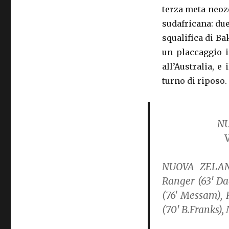
terza meta neoz
sudafricana: due
squalifica di Ba
un placcaggio i
all’Australia, e
turno di riposo.
NU
NUOVA ZELAN
Ranger (63′ D
(76′ Messam), 
(70′ B.Franks)