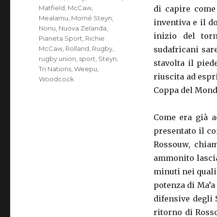
Matfield
,
McCaw
,
di capire come
Mealamu
,
Morné Steyn
,
inventiva e il d
Nonu
,
Nuova Zelanda
,
inizio del tor
Pianeta Sport
,
Richie
McCaw
,
Rolland
,
Rugby
,
sudafricani sare
rugby union
,
sport
,
Steyn
,
stavolta il pie
Tri Nations
,
Weepu
,
riuscita ad espr
Woodcock
Coppa del Mondo 
Come era già ac
presentato il co
Rossouw, chiama
ammonito lascia
minuti nei quali
potenza di Ma’a
difensive degli
ritorno di Ross