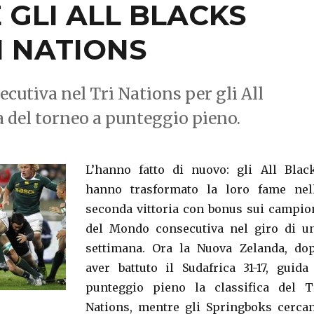
 GLI ALL BLACKS
I NATIONS
cutiva nel Tri Nations per gli All
ca del torneo a punteggio pieno.
L’hanno fatto di nuovo: gli All Blac
hanno trasformato la loro fame nel
seconda vittoria con bonus sui campio
del Mondo consecutiva nel giro di u
settimana. Ora la Nuova Zelanda, do
aver battuto il Sudafrica 31-17, guida
punteggio pieno la classifica del T
Nations, mentre gli Springboks cerca