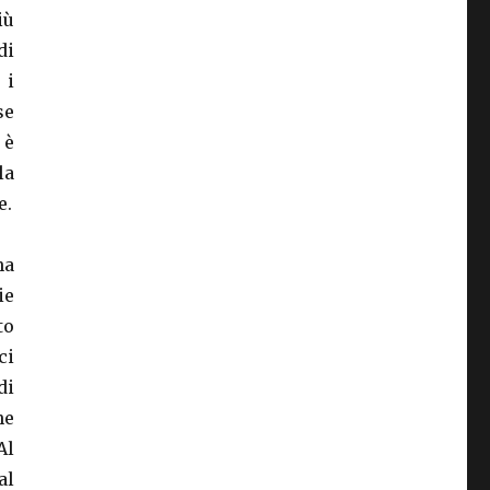
iù
di
 i
se
 è
la
e.
ha
ie
to
ci
di
he
Al
al