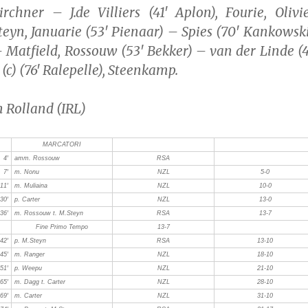
rchner – J.de Villiers (41′ Aplon), Fourie, Olivie
yn, Januarie (53′ Pienaar) – Spies (70′ Kankowski
 Matfield, Rossouw (53′ Bekker) – van der Linde (4
 (c) (76′ Ralepelle), Steenkamp.
n Rolland (IRL)
MARCATORI
4′
amm. Rossouw
RSA
7′
m. Nonu
NZL
5-0
11′
m. Muliaina
NZL
10-0
30′
p. Carter
NZL
13-0
36′
m. Rossouw t. M.Steyn
RSA
13-7
Fine Primo Tempo
13-7
42′
p. M.Steyn
RSA
13-10
45′
m. Ranger
NZL
18-10
51′
p. Weepu
NZL
21-10
65′
m. Dagg t. Carter
NZL
28-10
69′
m. Carter
NZL
31-10