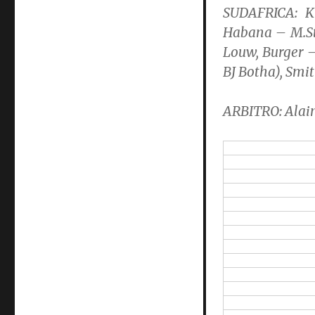
SUDAFRICA:
Ki
Habana – M.Ste
Louw, Burger –
BJ Botha), Smit
ARBITRO:
Alai