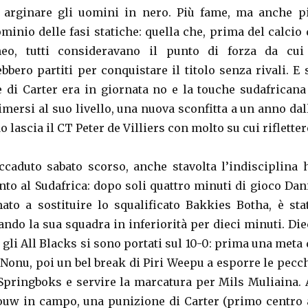
 arginare gli uomini in nero. Più fame, ma anche p
ominio delle fasi statiche: quella che, prima del calcio 
neo, tutti consideravano il punto di forza da cui
bbero partiti per conquistare il titolo senza rivali. E 
de di Carter era in giornata no e la touche sudafricana
imersi al suo livello, una nuova sconfitta a un anno dal
lascia il CT Peter de Villiers con molto su cui rifletter
caduto sabato scorso, anche stavolta l’indisciplina 
nto al Sudafrica: dopo soli quattro minuti di gioco Dan
to a sostituire lo squalificato Bakkies Botha, è sta
ndo la sua squadra in inferiorità per dieci minuti. Die
 gli All Blacks si sono portati sul 10-0: prima una meta 
 Nonu, poi un bel break di Piri Weepu a esporre le pecc
 Springboks e servire la marcatura per Mils Muliaina. 
ouw in campo, una punizione di Carter (primo centro 