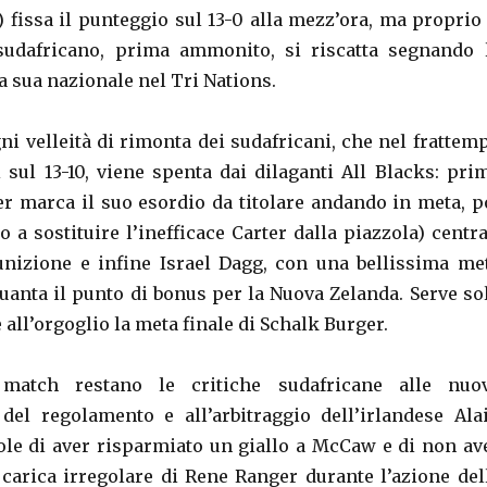
) fissa il punteggio sul 13-0 alla mezz’ora, ma proprio 
sudafricano, prima ammonito, si riscatta segnando 
 sua nazionale nel Tri Nations.
ni velleità di rimonta dei sudafricani, che nel frattem
i sul 13-10, viene spenta dai dilaganti All Blacks: pri
er marca il suo esordio da titolare andando in meta, p
a sostituire l’inefficace Carter dalla piazzola) centra
nizione e infine Israel Dagg, con una bellissima me
guanta il punto di bonus per la Nuova Zelanda. Serve so
e all’orgoglio la meta finale di Schalk Burger.
 match restano le critiche sudafricane alle nuo
 del regolamento e all’arbitraggio dell’irlandese Ala
ole di aver risparmiato un giallo a McCaw e di non av
carica irregolare di Rene Ranger durante l’azione del