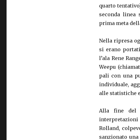
quarto tentativo
seconda linea 
prima meta della
Nella ripresa og
si erano portat
l’ala Rene Rang
Weepu (chiamato 
pali con una pu
individuale, ag
alle statistiche 
Alla fine del
interpretazioni
Rolland, colpev
sanzionato una 