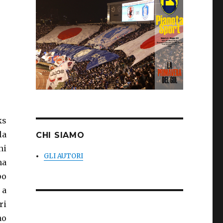
ks
la
CHI SIAMO
ni
GLI AUTORI
na
po
 a
ri
no