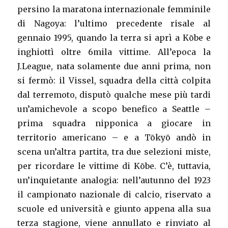
persino la maratona internazionale femminile
di Nagoya: l’ultimo precedente risale al
gennaio 1995, quando la terra si aprì a Kōbe e
inghiottì oltre 6mila vittime. All’epoca la
J.League, nata solamente due anni prima, non
si fermò: il Vissel, squadra della città colpita
dal terremoto, disputò qualche mese più tardi
un’amichevole a scopo benefico a Seattle –
prima squadra nipponica a giocare in
territorio americano – e a Tōkyō andò in
scena un’altra partita, tra due selezioni miste,
per ricordare le vittime di Kōbe. C’è, tuttavia,
un’inquietante analogia: nell’autunno del 1923
il campionato nazionale di calcio, riservato a
scuole ed università e giunto appena alla sua
terza stagione, viene annullato e rinviato al