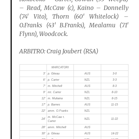
– Read, McCaw (c), Kaino – Donnelly
(74′ Vito), Thorn (60′ Whitelock) –
O.Franks (43′ B.Franks), Mealamu (71′
Flynn), Woodcock.
ARBITRO:
Craig Joubert (RSA)
MARCATORI
3′
p. Giteau
AUS
3-0
6′
p. Carter
NZL
3-3
7′
m. Mitchell
AUS
8-3
9′
mt. Carter
NZL
8-10
12′
m. Muliaina
NZL
8-15
17′
p. Barnes
AUS
11-15
22′
amm. O.Franks
NZL
m. McCaw t.
24′
NZL
11-22
Carter
28′
amm. Mitchell
AUS
30′
p. Giteau
AUS
14-22