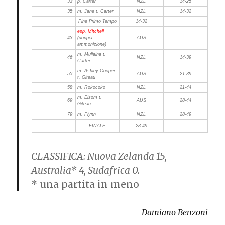
33′
p. Carter
NZL
14-25
35′
m. Jane t. Carter
NZL
14-32
Fine Primo Tempo
14-32
esp. Mitchell
43′
(doppia
AUS
ammonizione)
m. Muliaina t.
46′
NZL
14-39
Carter
m. Ashley-Cooper
55′
AUS
21-39
t. Giteau
58′
m. Rokocoko
NZL
21-44
m. Elsom t.
69′
AUS
28-44
Giteau
79′
m. Flynn
NZL
28-49
FINALE
28-49
CLASSIFICA:
Nuova Zelanda 15,
Australia* 4, Sudafrica 0.
* una partita in meno
Damiano Benzoni