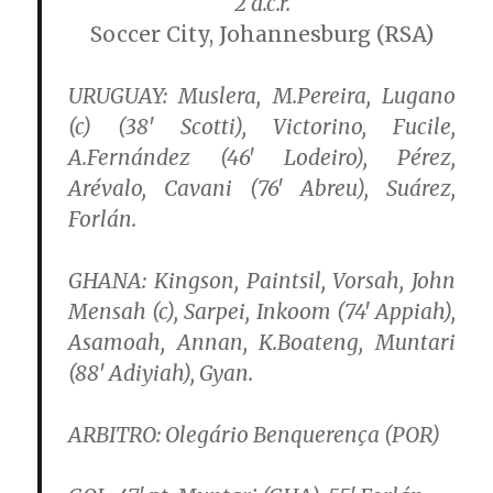
2 d.c.r.
Soccer City, Johannesburg (RSA)
URUGUAY:
Muslera, M.Pereira, Lugano
(c) (38′ Scotti), Victorino, Fucile,
A.Fernández (46′ Lodeiro), Pérez,
Arévalo, Cavani (76′ Abreu), Suárez,
Forlán.
GHANA:
Kingson, Paintsil, Vorsah, John
Mensah (c), Sarpei, Inkoom (74′ Appiah),
Asamoah, Annan, K.Boateng, Muntari
(88′ Adiyiah), Gyan.
ARBITRO:
Olegário Benquerença (POR)