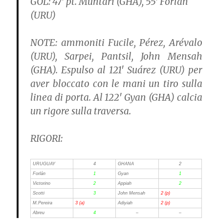
GOL:
47′ pt. Muntari (GHA), 55′ Forlán
(URU)
NOTE:
ammoniti Fucile, Pérez, Arévalo
(URU), Sarpei, Pantsil, John Mensah
(GHA). Espulso al 121′ Suárez (URU) per
aver bloccato con le mani un tiro sulla
linea di porta. Al 122′ Gyan (GHA) calcia
un rigore sulla traversa.
RIGORI:
URUGUAY
4
GHANA
2
Forlán
1
Gyan
1
Victorino
2
Appiah
2
Scotti
3
John Mensah
2 (p)
M.Pereira
3 (a)
Adiyiah
2 (p)
Abreu
4
–
–