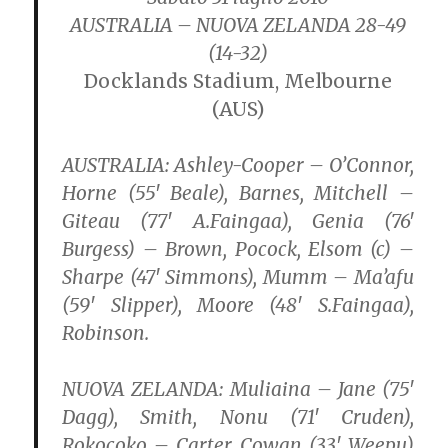
AUSTRALIA – NUOVA ZELANDA 28-49
(14-32)
Docklands Stadium, Melbourne
(AUS)
AUSTRALIA:
Ashley-Cooper – O’Connor,
Horne (55′ Beale), Barnes, Mitchell –
Giteau (77′ A.Faingaa), Genia (76′
Burgess) – Brown, Pocock, Elsom (c) –
Sharpe (47′ Simmons), Mumm – Ma’afu
(59′ Slipper), Moore (48′ S.Faingaa),
Robinson.
NUOVA ZELANDA:
Muliaina – Jane (75′
Dagg), Smith, Nonu (71′ Cruden),
Rokocoko – Carter, Cowan (33′ Weepu)