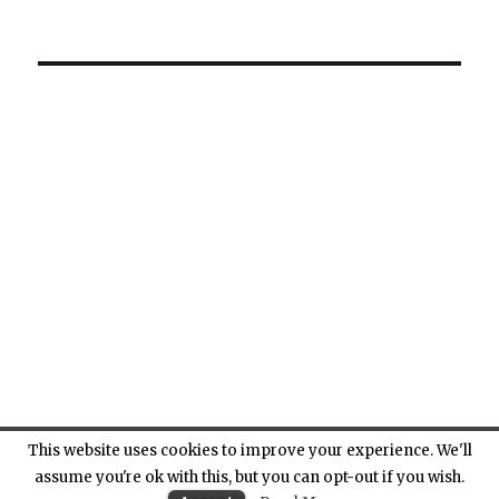
This website uses cookies to improve your experience. We'll
assume you're ok with this, but you can opt-out if you wish.
Pianeta Sport
Proudly powered by WordPress