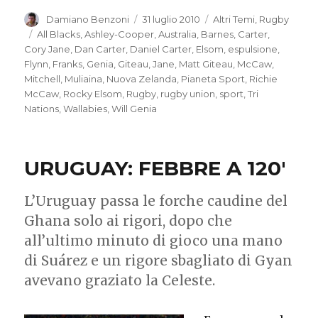
Autore
Damiano Benzoni
Pubblicato
31 luglio 2010
Categorie
Altri Temi
,
Rugby
il
Tag
All Blacks
,
Ashley-Cooper
,
Australia
,
Barnes
,
Carter
,
Cory Jane
,
Dan Carter
,
Daniel Carter
,
Elsom
,
espulsione
,
Flynn
,
Franks
,
Genia
,
Giteau
,
Jane
,
Matt Giteau
,
McCaw
,
Mitchell
,
Muliaina
,
Nuova Zelanda
,
Pianeta Sport
,
Richie
McCaw
,
Rocky Elsom
,
Rugby
,
rugby union
,
sport
,
Tri
Nations
,
Wallabies
,
Will Genia
URUGUAY: FEBBRE A 120′
L’Uruguay passa le forche caudine del
Ghana solo ai rigori, dopo che
all’ultimo minuto di gioco una mano
di Suárez e un rigore sbagliato di Gyan
avevano graziato la Celeste.