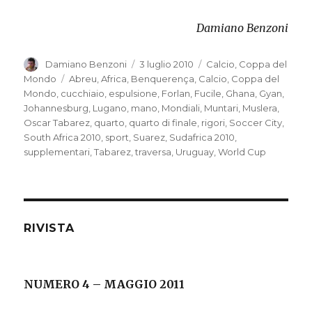
Damiano Benzoni
Autore
Damiano Benzoni
Pubblicato
3 luglio 2010
Categorie
Calcio
,
Coppa del
il
Mondo
Tag
Abreu
,
Africa
,
Benquerença
,
Calcio
,
Coppa del
Mondo
,
cucchiaio
,
espulsione
,
Forlan
,
Fucile
,
Ghana
,
Gyan
,
Johannesburg
,
Lugano
,
mano
,
Mondiali
,
Muntari
,
Muslera
,
Oscar Tabarez
,
quarto
,
quarto di finale
,
rigori
,
Soccer City
,
South Africa 2010
,
sport
,
Suarez
,
Sudafrica 2010
,
supplementari
,
Tabarez
,
traversa
,
Uruguay
,
World Cup
RIVISTA
NUMERO 4 – MAGGIO 2011