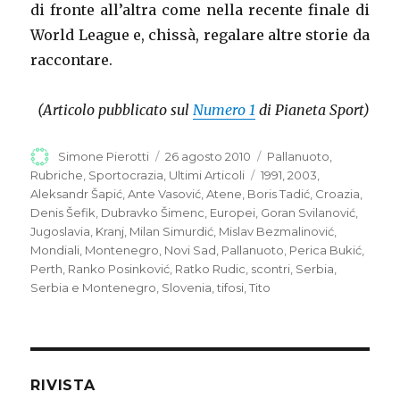
di fronte all’altra come nella recente finale di
World League e, chissà, regalare altre storie da
raccontare.
(Articolo pubblicato sul
Numero 1
di Pianeta Sport)
Autore
Simone Pierotti
Pubblicato
26 agosto 2010
Categorie
Pallanuoto
,
il
Rubriche
,
Sportocrazia
,
Ultimi Articoli
Tag
1991
,
2003
,
Aleksandr Šapić
,
Ante Vasović
,
Atene
,
Boris Tadić
,
Croazia
,
Denis Šefik
,
Dubravko Šimenc
,
Europei
,
Goran Svilanović
,
Jugoslavia
,
Kranj
,
Milan Simurdić
,
Mislav Bezmalinović
,
Mondiali
,
Montenegro
,
Novi Sad
,
Pallanuoto
,
Perica Bukić
,
Perth
,
Ranko Posinković
,
Ratko Rudic
,
scontri
,
Serbia
,
Serbia e Montenegro
,
Slovenia
,
tifosi
,
Tito
RIVISTA