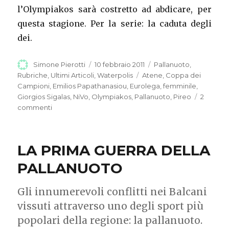
l’Olympiakos sarà costretto ad abdicare, per
questa stagione. Per la serie: la caduta degli
dei.
Autore
Simone Pierotti
Pubblicato
10 febbraio 2011
Categorie
Pallanuoto
,
il
Rubriche
,
Ultimi Articoli
,
Waterpolis
Tag
Atene
,
Coppa dei
Campioni
,
Emilios Papathanasiou
,
Eurolega
,
femminile
,
Giorgios Sigalas
,
NiVo
,
Olympiakos
,
Pallanuoto
,
Pireo
2
commenti
su
BIANCO,
ROSSO
E
LA PRIMA GUERRA DELLA
RECESSIONE
PALLANUOTO
Gli innumerevoli conflitti nei Balcani
vissuti attraverso uno degli sport più
popolari della regione: la pallanuoto.