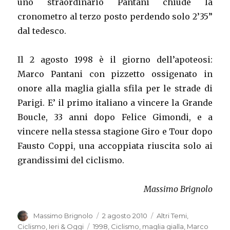
uno straordinario Pantani chiude la
cronometro al terzo posto perdendo solo 2’35”
dal tedesco.
Il 2 agosto 1998 è il giorno dell’apoteosi:
Marco Pantani con pizzetto ossigenato in
onore alla maglia gialla sfila per le strade di
Parigi. E’ il primo italiano a vincere la Grande
Boucle, 33 anni dopo Felice Gimondi, e a
vincere nella stessa stagione Giro e Tour dopo
Fausto Coppi, una accoppiata riuscita solo ai
grandissimi del ciclismo.
Massimo Brignolo
Autore
Massimo Brignolo
Pubblicato
2 agosto 2010
Categorie
Altri Temi
,
il
Ciclismo
,
Ieri & Oggi
Tag
1998
,
Ciclismo
,
maglia gialla
,
Marco