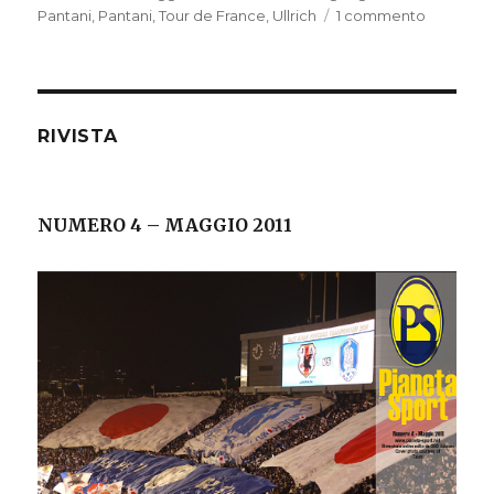
Pantani
,
Pantani
,
Tour de France
,
Ullrich
1 commento
su
IERI
&
OGGI:
IL
TOUR
RIVISTA
DI
MARCO
PANTANI
NUMERO 4 – MAGGIO 2011