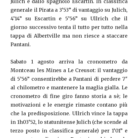
Julich e dallo spagnolo Escartin. In classifica
generale il Pirata a 3’53” di vantaggio su Julich,
4’14” su Escartin e 5’56” su Ullrich che il
giorno successivo tenta il tutto per tutto nella
tappa di Albertville ma non riesce a staccare
Pantani.
Sabato 1 agosto arriva la cronometro da
Montceau les Mines a Le Creusot: il vantaggio
di 5’56” consentirebbe a Pantani di perdere 7″
al chilometro e mantenere la maglia gialla. Le
cronometro di fine giro fanno storia a sè; le
motivazioni e le energie rimaste contano più
che la predisposizione. Ullrich vince la tappa
in 1h03’52, lo statunitense Julich (che scende al
terzo posto in classifica generale) per 1’01” e