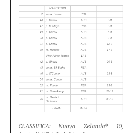
MARCATORI
2′
amm. Fourie
RSA
14′
p. Giteau
AUS
3-0
17′
p. M.Steyn
RSA
3-3
19′
p. Giteau
AUS
6-3
23′
p. Giteau
AUS
9-3
31′
p. Giteau
AUS
12-3
39′
m. Mitchell
AUS
17-3
Fine Primo Tempo
17-3
42′
p. Giteau
AUS
20-3
45′
amm. BJ Botha
RSA
46′
p. O’Connor
AUS
23-3
54′
amm. Cooper
AUS
62′
m. Fourie
RSA
23-8
71′
m. Steenkamp
RSA
23-13
m. Genia t.
75′
AUS
30-13
O’Connor
FINALE
30-13
CLASSIFICA:
Nuova Zelanda* 10,