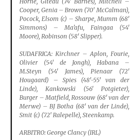
Horne, Giteau (74′ Barnes), Mitchell –
Cooper, Genia – Brown (70′ McCalman),
Pocock, Elsom (c) – Sharpe, Mumm (68′
Simmons) – Ma’afu, Faingaa (54′
Moore), Robinson (58′ Slipper).
SUDAFRICA:
Kirchner – Aplon, Fourie,
Olivier (54′ de Jongh), Habana –
M.Steyn (54′ James), Pienaar (72′
Hougaard) – Spies (48′-55′ van der
Linde), Kankowski (56′ Potgieter),
Burger – Matfield, Rossouw (68′ van der
Merwe) – BJ Botha (68′ van der Linde),
Smit (c) (72′ Ralepelle), Steenkamp.
ARBITRO:
George Clancy (IRL)