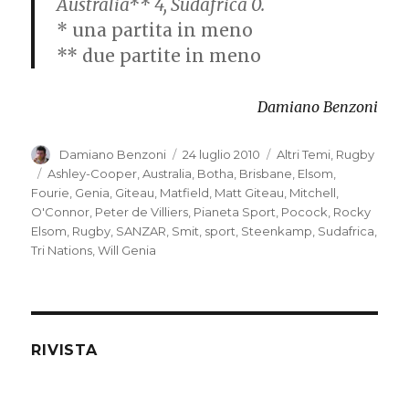
Australia** 4, Sudafrica 0.
* una partita in meno
** due partite in meno
Damiano Benzoni
Autore
Damiano Benzoni
Pubblicato
24 luglio 2010
Categorie
Altri Temi
,
Rugby
il
Tag
Ashley-Cooper
,
Australia
,
Botha
,
Brisbane
,
Elsom
,
Fourie
,
Genia
,
Giteau
,
Matfield
,
Matt Giteau
,
Mitchell
,
O'Connor
,
Peter de Villiers
,
Pianeta Sport
,
Pocock
,
Rocky
Elsom
,
Rugby
,
SANZAR
,
Smit
,
sport
,
Steenkamp
,
Sudafrica
,
Tri Nations
,
Will Genia
RIVISTA