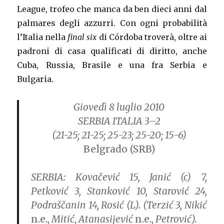
League, trofeo che manca da ben dieci anni dal
palmares degli azzurri. Con ogni probabilità
l’Italia nella
final six
di Córdoba troverà, oltre ai
padroni di casa qualificati di diritto, anche
Cuba, Russia, Brasile e una fra Serbia e
Bulgaria.
Giovedì 8 luglio 2010
SERBIA ITALIA 3–2
(21-25; 21-25; 25-23; 25-20; 15-6)
Belgrado (SRB)
SERBIA:
Kovačević 15, Janić (c) 7,
Petković 3, Stanković 10, Starović 24,
Podraščanin 14, Rosić (L). (Terzić 3, Nikić
n.e.
, Mitić, Atanasijević
n.e.
, Petrović).