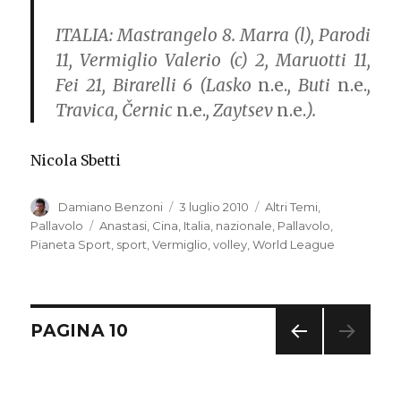
ITALIA:
Mastrangelo 8. Marra (l), Parodi
11, Vermiglio Valerio (c) 2, Maruotti 11,
Fei 21, Birarelli 6 (Lasko
n.e.
, Buti
n.e.
,
Travica, Černic
n.e.
, Zaytsev
n.e.
).
Nicola Sbetti
Autore
Damiano Benzoni
Pubblicato
3 luglio 2010
Categorie
Altri Temi
,
il
Pallavolo
Tag
Anastasi
,
Cina
,
Italia
,
nazionale
,
Pallavolo
,
Pianeta Sport
,
sport
,
Vermiglio
,
volley
,
World League
Navigazione
PAGINA
10
PAGI
articoli
NA
PREC