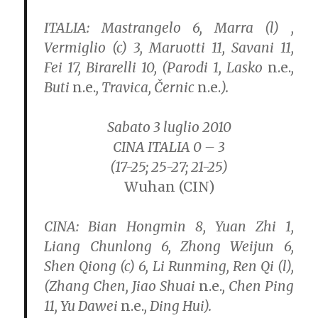
ITALIA:
Mastrangelo 6, Marra (l) ,
Vermiglio (c) 3, Maruotti 11, Savani 11,
Fei 17, Birarelli 10, (Parodi 1, Lasko
n.e.
,
Buti
n.e.
, Travica, Černic
n.e.
).
Sabato 3 luglio 2010
CINA ITALIA 0 – 3
(17-25; 25-27; 21-25)
Wuhan (CIN)
CINA:
Bian Hongmin 8, Yuan Zhi 1,
Liang Chunlong 6, Zhong Weijun 6,
Shen Qiong (c) 6, Li Runming, Ren Qi (l),
(Zhang Chen, Jiao Shuai
n.e.
, Chen Ping
11, Yu Dawei
n.e.
, Ding Hui).