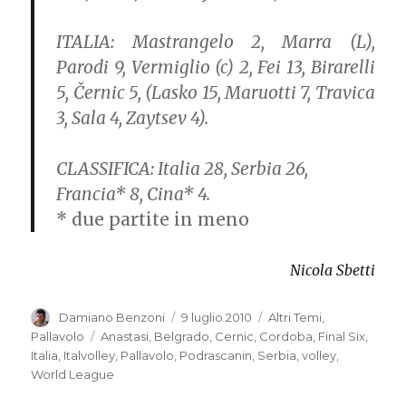
ITALIA:
Mastrangelo 2, Marra (L),
Parodi 9, Vermiglio (c) 2, Fei 13, Birarelli
5, Černic 5, (Lasko 15, Maruotti 7, Travica
3, Sala 4, Zaytsev 4).
CLASSIFICA:
Italia 28, Serbia 26,
Francia* 8, Cina* 4.
* due partite in meno
Nicola Sbetti
Autore
Damiano Benzoni
Pubblicato
9 luglio 2010
Categorie
Altri Temi
,
il
Pallavolo
Tag
Anastasi
,
Belgrado
,
Cernic
,
Cordoba
,
Final Six
,
Italia
,
Italvolley
,
Pallavolo
,
Podrascanin
,
Serbia
,
volley
,
World League