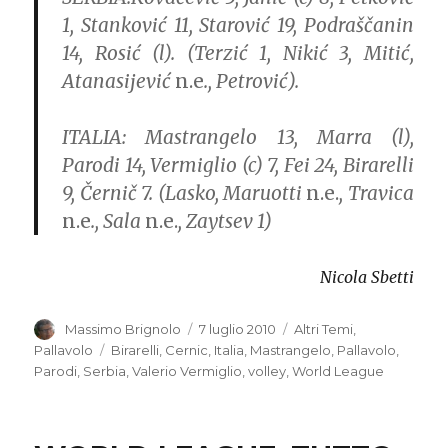
1, Stanković 11, Starović 19, Podraščanin
14, Rosić (l). (Terzić 1, Nikić 3, Mitić,
Atanasijević
n.e
., Petrović).
ITALIA:
Mastrangelo 13, Marra (l),
Parodi 14, Vermiglio (c) 7, Fei 24, Birarelli
9, Černič 7. (Lasko, Maruotti
n.e.
, Travica
n.e
., Sala
n.e.
, Zaytsev 1)
Nicola Sbetti
Autore
Massimo Brignolo
Pubblicato
7 luglio 2010
Categorie
Altri Temi
,
il
Pallavolo
Tag
Birarelli
,
Cernic
,
Italia
,
Mastrangelo
,
Pallavolo
,
Parodi
,
Serbia
,
Valerio Vermiglio
,
volley
,
World League