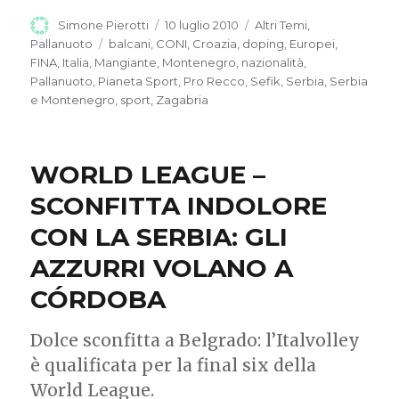
Autore
Simone Pierotti
Pubblicato
10 luglio 2010
Categorie
Altri Temi
,
il
Pallanuoto
Tag
balcani
,
CONI
,
Croazia
,
doping
,
Europei
,
FINA
,
Italia
,
Mangiante
,
Montenegro
,
nazionalità
,
Pallanuoto
,
Pianeta Sport
,
Pro Recco
,
Sefik
,
Serbia
,
Serbia
e Montenegro
,
sport
,
Zagabria
WORLD LEAGUE –
SCONFITTA INDOLORE
CON LA SERBIA: GLI
AZZURRI VOLANO A
CÓRDOBA
Dolce sconfitta a Belgrado: l’Italvolley
è qualificata per la final six della
World League.