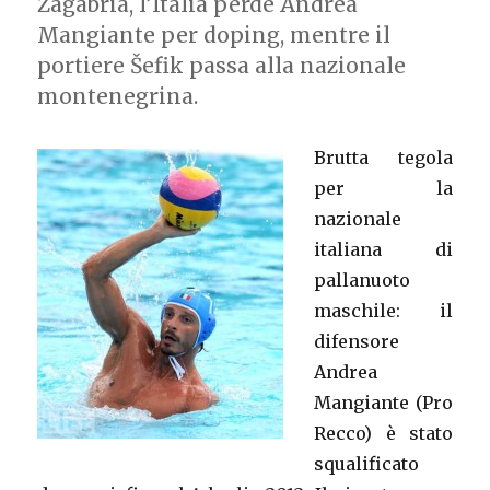
Zagabria, l’Italia perde Andrea
Mangiante per doping, mentre il
portiere Šefik passa alla nazionale
montenegrina.
Brutta tegola
per la
nazionale
italiana di
pallanuoto
maschile: il
difensore
Andrea
Mangiante (Pro
Recco) è stato
squalificato