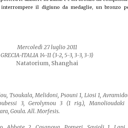
interrompere il digiuno da medaglie, un bronzo p
Mercoledì 27 luglio 2011
GRECIA-ITALIA 14-11
(3-2, 5-3, 3-3, 3-3)
Natatorium, Shanghai
u, Tsoukala, Melidoni, Psouni 1, Liosi 1, Avramido
ubessi 3, Gerolymou 3 (1 rig.), Manolioudaki 
ra, Goula. All. Morfesis.
o, Abbate 2, Casanova, Pomeri, Savioli 1, Lapi 