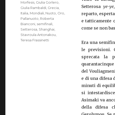
Morfesis
,
Giulia Gorlero
,
Setterosa
ye-ye
Giulia Rambaldi
,
Grecia
,
Italia
,
Mondiali
,
Nuoto
,
Oro
,
reparto, espert
Pallanuoto
,
Roberta
e tatticamente 
Bianconi
,
semifinali
,
come se non bas
Setterosa
,
Shanghai
,
Stavroula Antonakou
,
Teresa Frassinetti
Era una semifina
le previsioni. 
sprecata la p
quarantacinque 
del Vouliagmeni
e di una difesa 
minuti di equili
si intestardisc
Asimaki va anco
della difesa 
Gerolymou. Se r