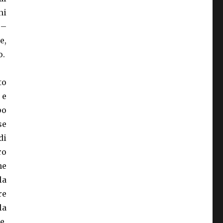
ni
 –
e,
o.
to
 e
po
se
di
ro
he
la
re
la
e,