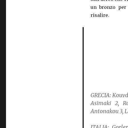
un bronzo per 
risalire.
GRECIA:
Kouvdo
Asimaki 2, Ro
Antonakou 3, La
ITALIA:
Gorler