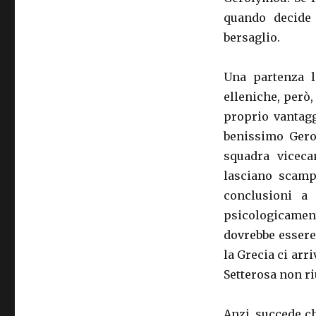
quando decide 
bersaglio.
Una partenza l
elleniche, però,
proprio vantagg
benissimo Gerol
squadra viceca
lasciano scamp
conclusioni a 
psicologicament
dovrebbe essere 
la Grecia ci arri
Setterosa non ri
Anzi, succede c