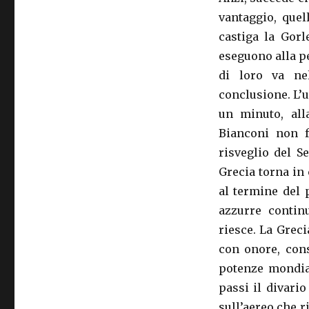
vantaggio, quel
castiga la Gor
eseguono alla pe
di loro va nel
conclusione. L’u
un minuto, all
Bianconi non fa
risveglio del S
Grecia torna in 
al termine del 
azzurre contin
riesce. La Greci
con onore, cons
potenze mondial
passi il divari
sull’aereo che r