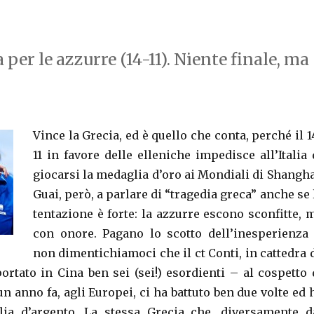
per le azzurre (14-11). Niente finale, ma
Vince la Grecia, ed è quello che conta, perché il 1
11 in favore delle elleniche impedisce all’Italia 
giocarsi la medaglia d’oro ai Mondiali di Shangha
Guai, però, a parlare di “tragedia greca” anche se 
tentazione è forte: la azzurre escono sconfitte, 
con onore. Pagano lo scotto dell’inesperienza
non dimentichiamoci che il ct Conti, in cattedra 
ortato in Cina ben sei (sei!) esordienti – al cospetto 
n anno fa, agli Europei, ci ha battuto ben due volte ed 
lia d’argento. La stessa Grecia che, diversamente d