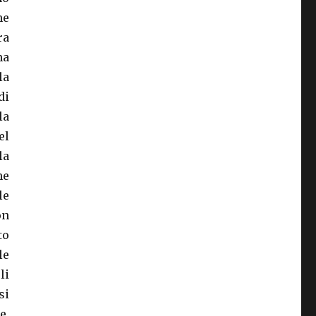
he
ra
na
la
di
la
el
la
he
le
on
to
le
li
si
e,