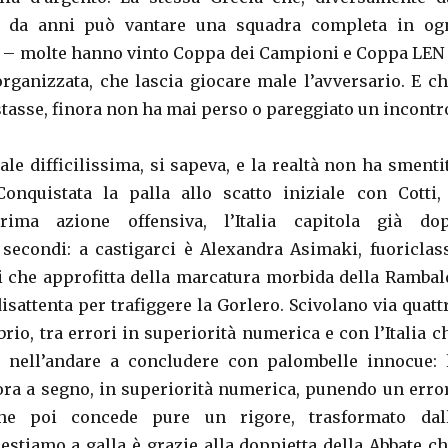
, da anni può vantare una squadra completa in og
a – molte hanno vinto Coppa dei Campioni e Coppa LEN
organizzata, che lascia giocare male l’avversario. E ch
tasse, finora non ha mai perso o pareggiato un incontr
le difficilissima, si sapeva, e la realtà non ha smenti
Conquistata la palla allo scatto iniziale con Cotti,
rima azione offensiva, l’Italia capitola già do
secondi: a castigarci è Alexandra Asimaki, fuoriclas
 che approfitta della marcatura morbida della Rambal
disattenta per trafiggere la Gorlero. Scivolano via quatt
brio, tra errori in superiorità numerica e con l’Italia c
e nell’andare a concludere con palombelle innocue: 
ra a segno, in superiorità numerica, punendo un erro
che poi concede pure un rigore, trasformato dal
estiamo a galla è grazie alla doppietta della Abbate ch