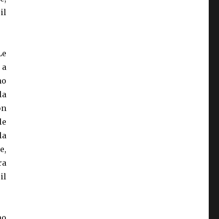
il
Le
 a
no
la
on
le
la
e,
ra
il
mo