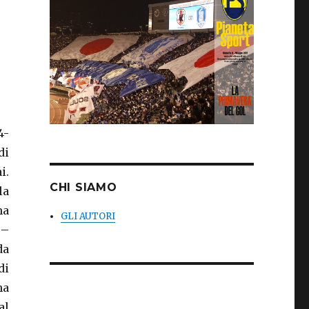
4-
di
i.
CHI SIAMO
la
ma
GLI AUTORI
 –
da
di
ha
al