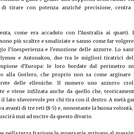
di tirare con potenza anziché precisione, centra 
enta, come era accaduto con l’Australia ai quarti. 
 sono più scaltre e smaliziate e sanno come far volgere
io l’inesperienza e l’emozione delle azzurre. Lo san
ymou e Antonakou, due tra le migliori tiratrici del
mpione d’Europa: le loro bordate dal perimetro n
o alla Gorlero, che proprio non sa come arginare 
rete delle elleniche. Il numero uno azzurro crol
e e viene infilzata anche da quello che, teoricament
il lato sfavorevole per chi tira con il destro. A metà ga
va avanti di tre reti (8-5) e, nonostante la buona volontà, 
uscirà mai ad uscire da questo divario.
he nella terza frazione le avversarie arrivano al massi