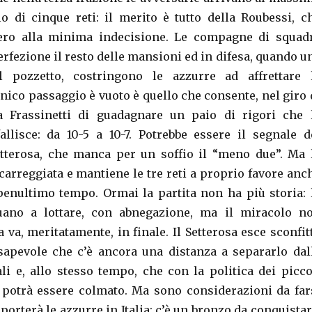
lo di cinque reti: il merito è tutto della Roubessi, c
lero alla minima indecisione. Le compagne di squad
rfezione il resto delle mansioni ed in difesa, quando u
 pozzetto, costringono le azzurre ad affrettare 
nico passaggio è vuoto è quello che consente, nel giro 
a Frassinetti di guadagnare un paio di rigori che 
llisce: da 10-5 a 10-7. Potrebbe essere il segnale d
etterosa, che manca per un soffio il “meno due”. Ma 
carreggiata e mantiene le tre reti a proprio favore anc
penultimo tempo. Ormai la partita non ha più storia: 
uano a lottare, con abnegazione, ma il miracolo n
a va, meritatamente, in finale. Il Setterosa esce sconfit
apevole che c’è ancora una distanza a separarlo dal
i e, allo stesso tempo, che con la politica dei picco
o potrà essere colmato. Ma sono considerazioni da far
iporterà le azzurre in Italia: c’è un bronzo da conquistar