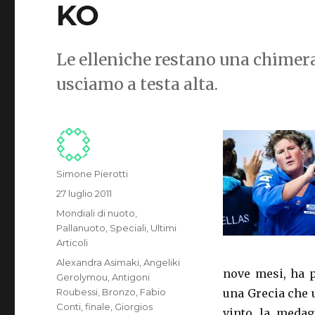
KO
Le elleniche restano una chimera 
usciamo a testa alta.
Autore
Simone Pierotti
Pubblicato
27 luglio 2011
il
Categorie
Mondiali di nuoto
,
Pallanuoto
,
Speciali
,
Ultimi
Articoli
Tag
Alexandra Asimaki
,
Angeliki
nove mesi, ha p
Gerolymou
,
Antigoni
Roubessi
,
Bronzo
,
Fabio
una Grecia che u
Conti
,
finale
,
Giorgios
vinto la medag