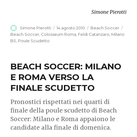
Simone Pierotti
Autore
Simone Pierotti
Pubblicato
14 agosto 2010
Categorie
Beach Soccer
Tag
il
Beach Soccer
,
Colosseum Roma
,
Feldi Catanzaro
,
Milano
BS
,
Poule Scudetto
BEACH SOCCER: MILANO
E ROMA VERSO LA
FINALE SCUDETTO
Pronostici rispettati nei quarti di
finale della poule scudetto di Beach
Soccer: Milano e Roma appaiono le
candidate alla finale di domenica.