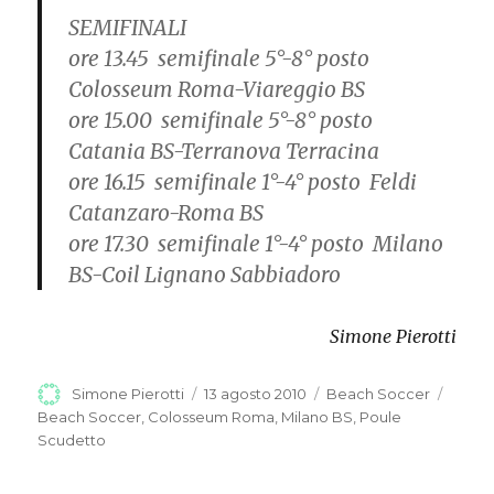
SEMIFINALI
ore 13.45 semifinale 5°-8° posto
Colosseum Roma-Viareggio BS
ore 15.00 semifinale 5°-8° posto
Catania BS-Terranova Terracina
ore 16.15 semifinale 1°-4° posto Feldi
Catanzaro-Roma BS
ore 17.30 semifinale 1°-4° posto Milano
BS-Coil Lignano Sabbiadoro
Simone Pierotti
Autore
Simone Pierotti
Pubblicato
13 agosto 2010
Categorie
Beach Soccer
Tag
il
Beach Soccer
,
Colosseum Roma
,
Milano BS
,
Poule
Scudetto