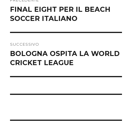
PRECEDENTE
articoli
FINAL EIGHT PER IL BEACH
Articolo
SOCCER ITALIANO
precedente:
SUCCESSIVO
BOLOGNA OSPITA LA WORLD
Articolo
CRICKET LEAGUE
successivo: