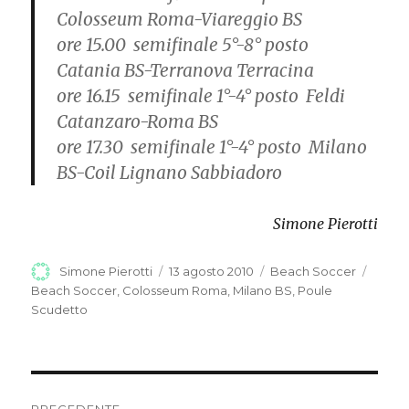
Colosseum Roma-Viareggio BS
ore 15.00 semifinale 5°-8° posto
Catania BS-Terranova Terracina
ore 16.15 semifinale 1°-4° posto Feldi
Catanzaro-Roma BS
ore 17.30 semifinale 1°-4° posto Milano
BS-Coil Lignano Sabbiadoro
Simone Pierotti
Autore
Simone Pierotti
Pubblicato
13 agosto 2010
Categorie
Beach Soccer
Tag
il
Beach Soccer
,
Colosseum Roma
,
Milano BS
,
Poule
Scudetto
Navigazione