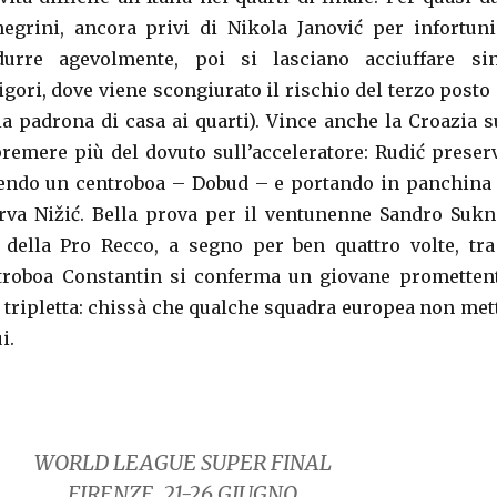
grini, ancora privi di Nikola Janović per infortuni
urre agevolmente, poi si lasciano acciuffare si
rigori, dove viene scongiurato il rischio del terzo posto 
lia padrona di casa ai quarti). Vince anche la Croazia s
remere più del dovuto sull’acceleratore: Rudić preser
iendo un centroboa – Dobud – e portando in panchina 
erva Nižić. Bella prova per il ventunenne Sandro Sukn
della Pro Recco, a segno per ben quattro volte, tra
ntroboa Constantin si conferma un giovane prometten
 tripletta: chissà che qualche squadra europea non met
i.
WORLD LEAGUE SUPER FINAL
FIRENZE, 21-26 GIUGNO