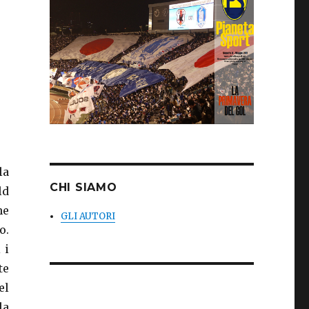
la
CHI SIAMO
ld
he
GLI AUTORI
o.
 i
te
el
la