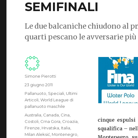
SEMIFINALI
Le due balcaniche chiudono al pr
quarti pescano le avversarie più
Autore
Simone Pierotti
Pubblicato
23 giugno 2011
il
Categorie
Pallanuoto
,
Speciali
,
Ultimi
Articoli
,
World League di
pallanuoto maschile
Tag
Australia
,
Canada
,
Cina
,
cinque espulsi 
Costoli
,
Crna Gora
,
Croazia
,
Firenze
,
Hrvatska
,
Italia
,
squalifica – nell
Milan Aleksić
,
Montenegro
,
Montenegro sul