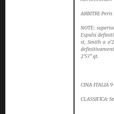
ARBITRI: Peris
NOTE: superior
Espulsi defini
st, Smith a o’
definitivament
2’57” qt.
CINA-ITALIA 9
CLASSIFICA:
Se