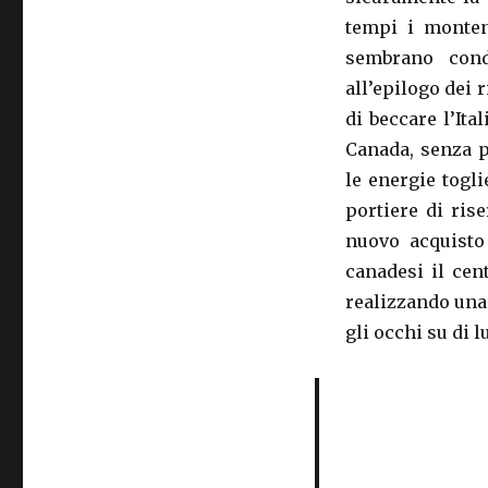
tempi i montene
sembrano cond
all’epilogo dei 
di beccare l’Ita
Canada, senza p
le energie togl
portiere di ris
nuovo acquisto 
canadesi il ce
realizzando una
gli occhi su di lu