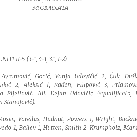
3a GIORNATA
TI 11-5 (3-1, 4-1, 3.1, 1-2)
 Avramović, Gocić, Vanja Udovičić 2, Ćuk, Duš
Nikić 2, Aleksić 1, Rađen, Filipović 3, Prlainovi
o Pijetlović. All. Dejan Udovičić (squalificato, 
 Stanojević).
oses, Varellas, Hudnut, Powers 1, Wright, Buckne
edo 1, Bailey 1, Hutten, Smith 2, Krumpholz, Man