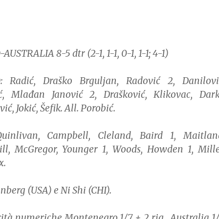
TRALIA 8-5 dtr (2-1, 1-1, 0-1, 1-1; 4-1)
Radić, Draško Brguljan, Radović 2, Danilovi
ić, Mlađan Janović 2, Drašković, Klikovac, Dar
ić, Jokić, Šefik. All. Porobić.
inlivan, Campbell, Cleland, Baird 1, Maitlan
ill, McGregor, Younger 1, Woods, Howden 1, Mille
x.
nberg (USA) e Ni Shi (CHI).
ità numeriche Montenegro 1/7 + 2 rig., Australia 1/