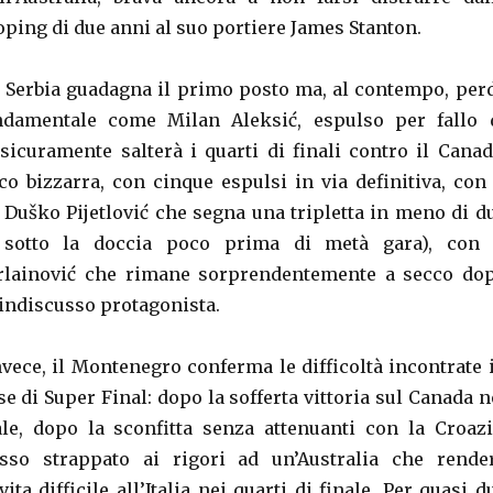
oping di due anni al suo portiere James Stanton.
la Serbia guadagna il primo posto ma, al contempo, per
damentale come Milan Aleksić, espulso per fallo 
 sicuramente salterà i quarti di finali contro il Canad
co bizzarra, con cinque espulsi in via definitiva, con 
 Duško Pijetlović che segna una tripletta in meno di d
e sotto la doccia poco prima di metà gara), con 
rlainović che rimane sorprendentemente a secco do
 indiscusso protagonista.
nvece, il Montenegro conferma le difficoltà incontrate 
e di Super Final: dopo la sofferta vittoria sul Canada n
e, dopo la sconfitta senza attenuanti con la Croazi
esso strappato ai rigori ad un’Australia che rende
ita difficile all’Italia nei quarti di finale. Per quasi d