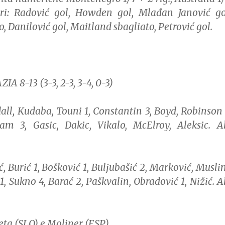
ri: Radović gol, Howden gol, Mlađan Janović go
o, Danilović gol, Maitland sbagliato, Petrović gol.
 8-13 (3-3, 2-3, 3-4, 0-3)
l, Kudaba, Touni 1, Constantin 3, Boyd, Robinson 
m 3, Gasic, Dakic, Vikalo, McElroy, Aleksic. Al
 Burić 1, Bošković 1, Buljubašić 2, Marković, Musli
 1, Sukno 4, Barać 2, Paškvalin, Obradović 1, Nižić. Al
ta (SLO) e Moliner (ESP).