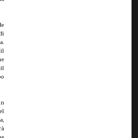
de
di
a.
il
ue
il
po
in
el
a,
rà
ue