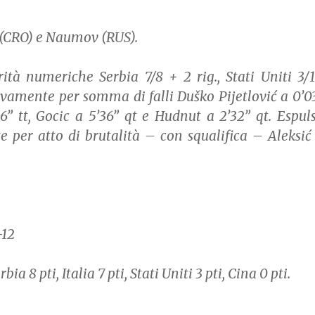
 (CRO) e Naumov (RUS).
ità numeriche Serbia 7/8 + 2 rig., Stati Uniti 3/1
tivamente per somma di falli Duško Pijetlović a 0’0
26” tt, Gocic a 5’36” qt e Hudnut a 2’32” qt. Espul
e per atto di brutalità – con squalifica – Aleksić
-12
rbia 8 pti, Italia 7 pti, Stati Uniti 3 pti, Cina 0 pti.