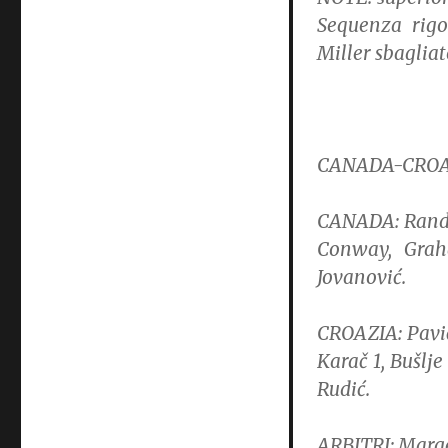
Sequenza rigo
Miller sbagliat
CANADA-CROAZIA
CANADA: Randal
Conway, Graha
Jovanović.
CROAZIA: Pavić,
Karač 1, Bušlje
Rudić.
ARBITRI: Marge