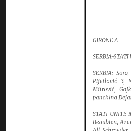
GIRONE A
SERBIA-STATI UNI
SERBIA: Soro,
Pijetlović 3, 
Mitrović, Gojk
panchina Dejan
STATI UNITI: M
Beaubien, Azev
All. Schroeder.