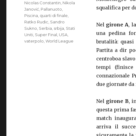
Nicolas Constantin
,
Nikola
squalifica per d
Janović
,
Pallanuoto
,
Piscina
,
quarti di finale
,
Ratko Rudic
,
Sandro
Nel
girone A
, 
Sukno
,
Serbia
,
srbija
,
Stati
una pedina fon
Uniti
,
Super Final
,
USA
,
vaterpolo
,
World League
brutalità: quasi
Partita a dir po
centroboa slavo
tempi (finisc
connazionale P
due giornate da
Nel
girone B
, i
questa prima fas
match inaugural
arriva il succ
sicuramente la v