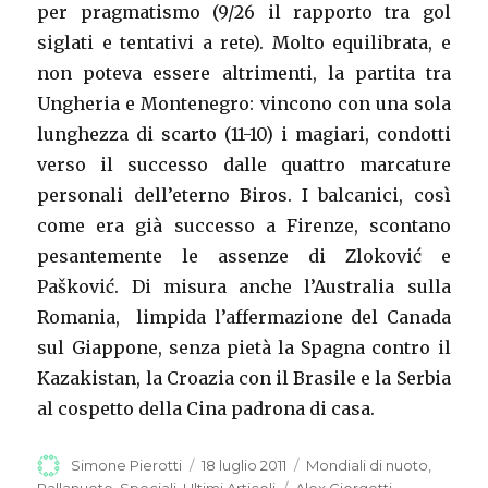
per pragmatismo (9/26 il rapporto tra gol
siglati e tentativi a rete). Molto equilibrata, e
non poteva essere altrimenti, la partita tra
Ungheria e Montenegro: vincono con una sola
lunghezza di scarto (11-10) i magiari, condotti
verso il successo dalle quattro marcature
personali dell’eterno Biros. I balcanici, così
come era già successo a Firenze, scontano
pesantemente le assenze di Zloković e
Pašković. Di misura anche l’Australia sulla
Romania, limpida l’affermazione del Canada
sul Giappone, senza pietà la Spagna contro il
Kazakistan, la Croazia con il Brasile e la Serbia
al cospetto della Cina padrona di casa.
Autore
Simone Pierotti
Pubblicato
18 luglio 2011
Categorie
Mondiali di nuoto
,