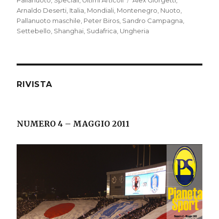
il
Pallanuoto
,
Speciali
,
Ultimi Articoli
Tag
Alex Giorgetti
,
Arnaldo Deserti
,
Italia
,
Mondiali
,
Montenegro
,
Nuoto
,
Pallanuoto maschile
,
Peter Biros
,
Sandro Campagna
,
Settebello
,
Shanghai
,
Sudafrica
,
Ungheria
RIVISTA
NUMERO 4 – MAGGIO 2011