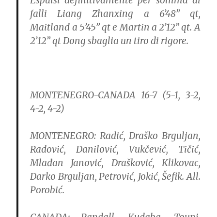
Espulsi definitivamente per somma di
falli Liang Zhanxing a 6’48” qt,
Maitland a 5’45” qt e Martin a 2’12” qt. A
2’12” qt Dong sbaglia un tiro di rigore.
MONTENEGRO-CANADA 16-7 (5-1, 3-2,
4-2, 4-2)
MONTENEGRO: Radić, Draško Brguljan,
Radović, Danilović, Vukčević, Tičić,
Mlađan Janović, Drašković, Klikovac,
Darko Brguljan, Petrović, Jokić, Šefik. All.
Porobić.