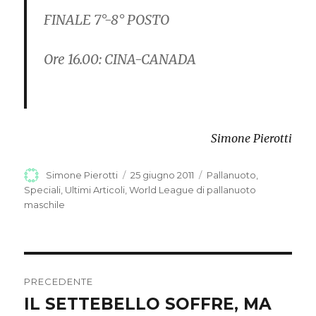
FINALE 7°-8° POSTO
Ore 16.00: CINA-CANADA
Simone Pierotti
Autore
Simone Pierotti
Pubblicato
25 giugno 2011
Categorie
Pallanuoto
,
il
Speciali
,
Ultimi Articoli
,
World League di pallanuoto
maschile
Navigazione
PRECEDENTE
articoli
IL SETTEBELLO SOFFRE, MA
Articolo