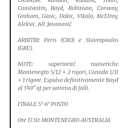
CANADA: Randall, Kudaba, Touni,
Constantin, Boyd, Robinson, Conway,
Graham, Gasic, Dakic, Vikalo, McElroy,
Aleksic. All. Jovanović.
ARBITRI: Peris (CRO) e Stavropoulos
(GRE).
NOTE: superioritć numeriche
Montenegro 5/12 + 2 rigori, Canada 1/11
+ 1 rigore. Espulso definitivamente Boyd
al 3’49” qt per somma di falli.
FINALE 5°-6° POSTO
Ore 17.30: MONTENEGRO-AUSTRALIA