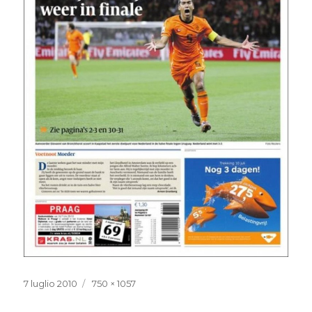
Pubblicato
7 luglio 2010
Dimensione
750 × 1057
il
reale